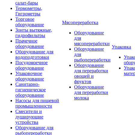
салат-бары
Термометры,
Гигрометры
Торговое
Мясопереработка
оборудование
Зонты вытяжные,
Оборудование
гидрофильтры
для
Прачечное
мясопереработки
оборудование
Упаковка
Оборудование
Оборудование для
для
водоподготовки
Упак
рыбопереработки
Посудомоечное
обор
Оборудование
оборудование
Упак
для переработки
Упаковочное
мате
овощей и
оборудование
фруктов
Санитарно-
Оборудование
гигиеническое
для переработки
оборудование
молока
Насосы для пищевой
промышленности
Смесители и
душирующие
устройства
Оборудование для
рыбопереработки