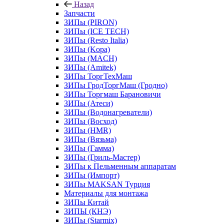
Назад
Запчасти
ЗИПы (PIRON)
ЗИПы (ICE TECH)
ЗИПы (Resto Italia)
ЗИПы (Kopa)
ЗИПы (MACH)
ЗИПы (Amitek)
ЗИПы ТоргТехМаш
ЗИПы ГродТоргМаш (Гродно)
ЗИПы Торгмаш Барановичи
ЗИПы (Атеси)
ЗИПы (Водонагреватели)
ЗИПы (Восход)
ЗИПы (HMR)
ЗИПы (Вязьма)
ЗИПы (Гамма)
ЗИПы (Гриль-Мастер)
ЗИПы к Пельменным аппаратам
ЗИПы (Импорт)
ЗИПы MAKSAN Турция
Материалы для монтажа
ЗИПы Китай
ЗИПЫ (КНЭ)
ЗИПы (Starmix)