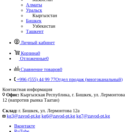
Алматы
Уральск
Кыргызстан
Бишкек
Узбекистан
Ташкент
Личный кабинет
Корзина
0
Отложенные
0
Сравнение товаров
0
+996 (555) 44 99 77
Отдел продаж (многоканальный)
Контактная информация
Офис:
Кыргызская Республика, г. Бишкек, ул. Лермонтова
12 (напротив рынка Таатан)
Склад:
г. Бишкек, ул. Лермонтова 12а
kg3@zavod-pt.kg
kg6@zavod-pt.kg
kg7@zavod-pt.kg
Вконтакте
RuTube