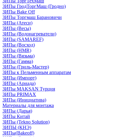
ЗИПы ТоргТехМаш
ЗИПы ГродТоргМаш (Гродно)
ЗИПы Bake Off
ЗИПы Торгмаш Барановичи
ЗИПы (Атеси)
ЗИПы (Весы)
ЗИПы (Водонагреватели)
ЗИПы (SAMAREF)
ЗИПы (Восход)
ЗИПы (HMR)
ЗИПы (Вязьма)
ЗИПы (Гамма)
ЗИПы (Гриль-Мастер)
ЗИПы к Пельменным аппаратам
ЗИПы (Импорт)
ЗИПы (Ариада)
ЗИПы MAKSAN Турция
ЗИПы PRIMAX
ЗИПы (Инициатива)
Материалы для монтажа
ЗИПы (Дарья)
ЗИПы Китай
ЗИПы (Tekno Solution)
ЗИПЫ (КНЭ)
ЗИПы(Bakeoff)