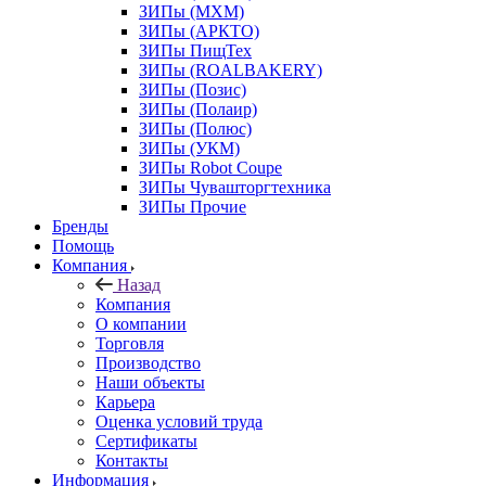
ЗИПы (МХМ)
ЗИПы (АРКТО)
ЗИПы ПищТех
ЗИПы (ROALBAKERY)
ЗИПы (Позис)
ЗИПы (Полаир)
ЗИПы (Полюс)
ЗИПы (УКМ)
ЗИПы Robot Coupe
ЗИПы Чувашторгтехника
ЗИПы Прочие
Бренды
Помощь
Компания
Назад
Компания
О компании
Торговля
Производство
Наши объекты
Карьера
Оценка условий труда
Сертификаты
Контакты
Информация