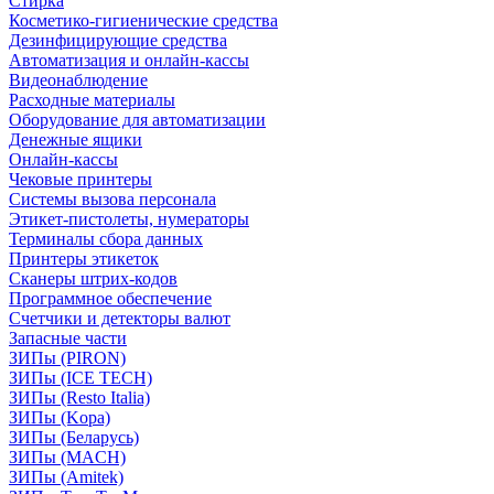
Стирка
Косметико-гигиенические средства
Дезинфицирующие средства
Автоматизация и онлайн-кассы
Видеонаблюдение
Расходные материалы
Оборудование для автоматизации
Денежные ящики
Онлайн-кассы
Чековые принтеры
Системы вызова персонала
Этикет-пистолеты, нумераторы
Терминалы сбора данных
Принтеры этикеток
Сканеры штрих-кодов
Программное обеспечение
Счетчики и детекторы валют
Запасные части
ЗИПы (PIRON)
ЗИПы (ICE TECH)
ЗИПы (Resto Italia)
ЗИПы (Kopa)
ЗИПы (Беларусь)
ЗИПы (MACH)
ЗИПы (Amitek)