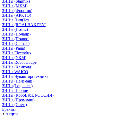
ЗИПы (Starmix)
ЗИПы (МХМ)
ЗИПы (Фростор)
ЗИПы (АРКТО)
ЗИПы ПищТех
ЗИПы (ROALBAKERY)
ЗИПы (Позис)
ЗИПы (Полаир)
ЗИПы (Полюс)
ЗИПы (Сантас)
ЗИПы (Рада)
ЗИПы Electrolux
ЗИПы (УКМ)
ЗИПы Robot Coupe
ЗИПы (Хайколд)
ЗИПы WAICO
ЗИПы Чувашторгтехника
ЗИПы (Пензмаш)
ЗИПы(Logiudice)
ЗИПы Прочие
ЗИПы (RoboLabs, РОССИЯ)
ЗИПы (Проммаш)
ЗИПы (Снеж)
Бренды
Акции