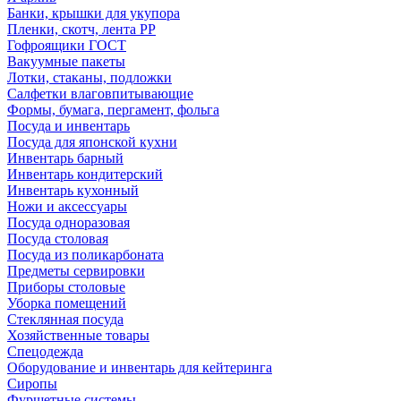
Банки, крышки для укупора
Пленки, скотч, лента РР
Гофроящики ГОСТ
Вакуумные пакеты
Лотки, стаканы, подложки
Салфетки влаговпитывающие
Формы, бумага, пергамент, фольга
Посуда и инвентарь
Посуда для японской кухни
Инвентарь барный
Инвентарь кондитерский
Инвентарь кухонный
Ножи и аксессуары
Посуда одноразовая
Посуда столовая
Посуда из поликарбоната
Предметы сервировки
Приборы столовые
Уборка помещений
Стеклянная посуда
Хозяйственные товары
Спецодежда
Оборудование и инвентарь для кейтеринга
Сиропы
Фуршетные системы