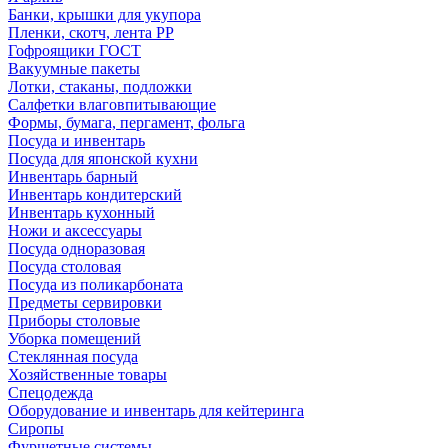
Банки, крышки для укупора
Пленки, скотч, лента РР
Гофроящики ГОСТ
Вакуумные пакеты
Лотки, стаканы, подложки
Салфетки влаговпитывающие
Формы, бумага, пергамент, фольга
Посуда и инвентарь
Посуда для японской кухни
Инвентарь барный
Инвентарь кондитерский
Инвентарь кухонный
Ножи и аксессуары
Посуда одноразовая
Посуда столовая
Посуда из поликарбоната
Предметы сервировки
Приборы столовые
Уборка помещений
Стеклянная посуда
Хозяйственные товары
Спецодежда
Оборудование и инвентарь для кейтеринга
Сиропы
Фуршетные системы