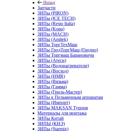
Назад
Запчасти
ЗИПы (PIRON)
ЗИПы (ICE TECH)
ЗИПы (Resto Italia)
ЗИПы (Kopa)
ЗИПы (MACH)
ЗИПы (Amitek)
ЗИПы ТоргТехМаш
ЗИПы ГродТоргМаш (Гродно)
ЗИПы Торгмаш Барановичи
ЗИПы (Атеси)
ЗИПы (Водонагреватели)
ЗИПы (Восход)
ЗИПы (HMR)
ЗИПы (Вязьма)
ЗИПы (Гамма)
ЗИПы (Гриль-Мастер)
ЗИПы к Пельменным аппаратам
ЗИПы (Импорт)
ЗИПы MAKSAN Турция
Материалы для монтажа
ЗИПы Китай
ЗИПЫ (КНЭ)
ЗИПы (Starmix)