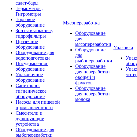
салат-бары
Термометры,
Гигрометры
Торговое
Мясопереработка
оборудование
Зонты вытяжные,
Оборудование
гидрофильтры
для
Прачечное
мясопереработки
оборудование
Упаковка
Оборудование
Оборудование для
для
водоподготовки
Упак
рыбопереработки
Посудомоечное
обор
Оборудование
оборудование
Упак
для переработки
Упаковочное
мате
овощей и
оборудование
фруктов
Санитарно-
Оборудование
гигиеническое
для переработки
оборудование
молока
Насосы для пищевой
промышленности
Смесители и
душирующие
устройства
Оборудование для
рыбопереработки