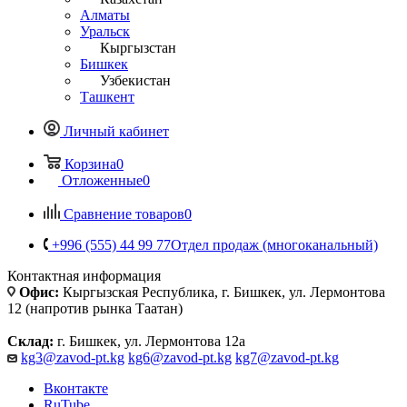
Алматы
Уральск
Кыргызстан
Бишкек
Узбекистан
Ташкент
Личный кабинет
Корзина
0
Отложенные
0
Сравнение товаров
0
+996 (555) 44 99 77
Отдел продаж (многоканальный)
Контактная информация
Офис:
Кыргызская Республика, г. Бишкек, ул. Лермонтова
12 (напротив рынка Таатан)
Склад:
г. Бишкек, ул. Лермонтова 12а
kg3@zavod-pt.kg
kg6@zavod-pt.kg
kg7@zavod-pt.kg
Вконтакте
RuTube