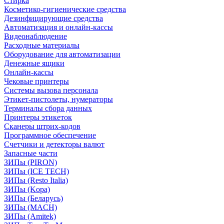
Стирка
Косметико-гигиенические средства
Дезинфицирующие средства
Автоматизация и онлайн-кассы
Видеонаблюдение
Расходные материалы
Оборудование для автоматизации
Денежные ящики
Онлайн-кассы
Чековые принтеры
Системы вызова персонала
Этикет-пистолеты, нумераторы
Терминалы сбора данных
Принтеры этикеток
Сканеры штрих-кодов
Программное обеспечение
Счетчики и детекторы валют
Запасные части
ЗИПы (PIRON)
ЗИПы (ICE TECH)
ЗИПы (Resto Italia)
ЗИПы (Kopa)
ЗИПы (Беларусь)
ЗИПы (MACH)
ЗИПы (Amitek)