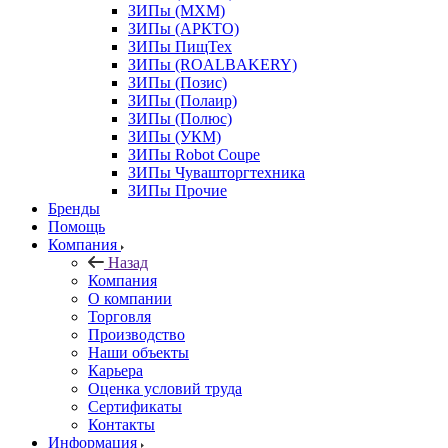
ЗИПы (МХМ)
ЗИПы (АРКТО)
ЗИПы ПищТех
ЗИПы (ROALBAKERY)
ЗИПы (Позис)
ЗИПы (Полаир)
ЗИПы (Полюс)
ЗИПы (УКМ)
ЗИПы Robot Coupe
ЗИПы Чувашторгтехника
ЗИПы Прочие
Бренды
Помощь
Компания
Назад
Компания
О компании
Торговля
Производство
Наши объекты
Карьера
Оценка условий труда
Сертификаты
Контакты
Информация