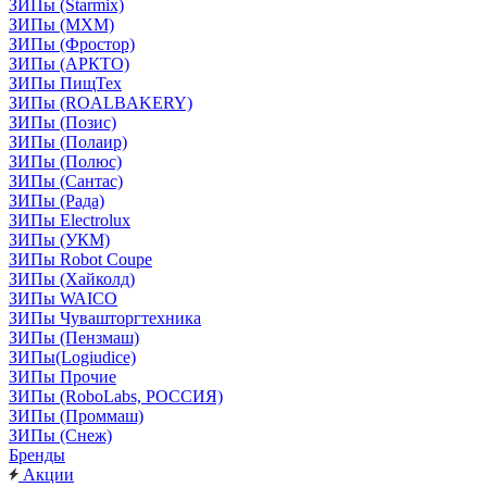
ЗИПы (Starmix)
ЗИПы (МХМ)
ЗИПы (Фростор)
ЗИПы (АРКТО)
ЗИПы ПищТех
ЗИПы (ROALBAKERY)
ЗИПы (Позис)
ЗИПы (Полаир)
ЗИПы (Полюс)
ЗИПы (Сантас)
ЗИПы (Рада)
ЗИПы Electrolux
ЗИПы (УКМ)
ЗИПы Robot Coupe
ЗИПы (Хайколд)
ЗИПы WAICO
ЗИПы Чувашторгтехника
ЗИПы (Пензмаш)
ЗИПы(Logiudice)
ЗИПы Прочие
ЗИПы (RoboLabs, РОССИЯ)
ЗИПы (Проммаш)
ЗИПы (Снеж)
Бренды
Акции