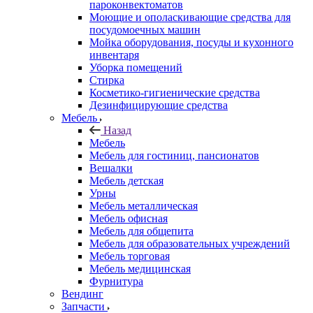
пароконвектоматов
Моющие и ополаскивающие средства для
посудомоечных машин
Мойка оборудования, посуды и кухонного
инвентаря
Уборка помещений
Стирка
Косметико-гигиенические средства
Дезинфицирующие средства
Мебель
Назад
Мебель
Мебель для гостиниц, пансионатов
Вешалки
Мебель детская
Урны
Мебель металлическая
Мебель офисная
Мебель для общепита
Мебель для образовательных учреждений
Мебель торговая
Мебель медицинская
Фурнитура
Вендинг
Запчасти