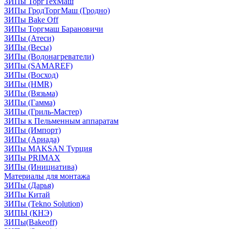
ЗИПы ТоргТехМаш
ЗИПы ГродТоргМаш (Гродно)
ЗИПы Bake Off
ЗИПы Торгмаш Барановичи
ЗИПы (Атеси)
ЗИПы (Весы)
ЗИПы (Водонагреватели)
ЗИПы (SAMAREF)
ЗИПы (Восход)
ЗИПы (HMR)
ЗИПы (Вязьма)
ЗИПы (Гамма)
ЗИПы (Гриль-Мастер)
ЗИПы к Пельменным аппаратам
ЗИПы (Импорт)
ЗИПы (Ариада)
ЗИПы MAKSAN Турция
ЗИПы PRIMAX
ЗИПы (Инициатива)
Материалы для монтажа
ЗИПы (Дарья)
ЗИПы Китай
ЗИПы (Tekno Solution)
ЗИПЫ (КНЭ)
ЗИПы(Bakeoff)