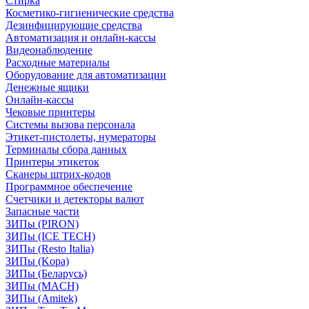
Стирка
Косметико-гигиенические средства
Дезинфицирующие средства
Автоматизация и онлайн-кассы
Видеонаблюдение
Расходные материалы
Оборудование для автоматизации
Денежные ящики
Онлайн-кассы
Чековые принтеры
Системы вызова персонала
Этикет-пистолеты, нумераторы
Терминалы сбора данных
Принтеры этикеток
Сканеры штрих-кодов
Программное обеспечение
Счетчики и детекторы валют
Запасные части
ЗИПы (PIRON)
ЗИПы (ICE TECH)
ЗИПы (Resto Italia)
ЗИПы (Kopa)
ЗИПы (Беларусь)
ЗИПы (MACH)
ЗИПы (Amitek)