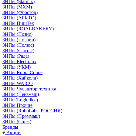
ЗИПы (Starmix)
ЗИПы (МХМ)
ЗИПы (Фростор)
ЗИПы (АРКТО)
ЗИПы ПищТех
ЗИПы (ROALBAKERY)
ЗИПы (Позис)
ЗИПы (Полаир)
ЗИПы (Полюс)
ЗИПы (Сантас)
ЗИПы (Рада)
ЗИПы Electrolux
ЗИПы (УКМ)
ЗИПы Robot Coupe
ЗИПы (Хайколд)
ЗИПы WAICO
ЗИПы Чувашторгтехника
ЗИПы (Пензмаш)
ЗИПы(Logiudice)
ЗИПы Прочие
ЗИПы (RoboLabs, РОССИЯ)
ЗИПы (Проммаш)
ЗИПы (Снеж)
Бренды
Акции