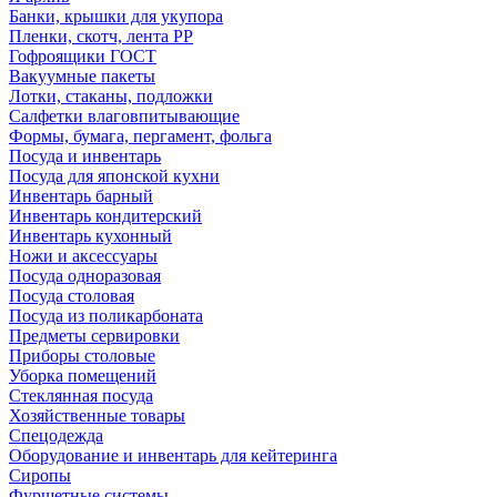
Банки, крышки для укупора
Пленки, скотч, лента РР
Гофроящики ГОСТ
Вакуумные пакеты
Лотки, стаканы, подложки
Салфетки влаговпитывающие
Формы, бумага, пергамент, фольга
Посуда и инвентарь
Посуда для японской кухни
Инвентарь барный
Инвентарь кондитерский
Инвентарь кухонный
Ножи и аксессуары
Посуда одноразовая
Посуда столовая
Посуда из поликарбоната
Предметы сервировки
Приборы столовые
Уборка помещений
Стеклянная посуда
Хозяйственные товары
Спецодежда
Оборудование и инвентарь для кейтеринга
Сиропы
Фуршетные системы