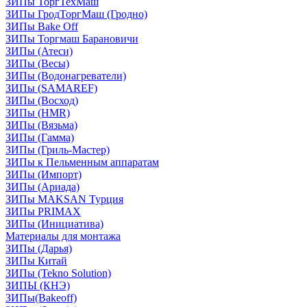
ЗИПы ТоргТехМаш
ЗИПы ГродТоргМаш (Гродно)
ЗИПы Bake Off
ЗИПы Торгмаш Барановичи
ЗИПы (Атеси)
ЗИПы (Весы)
ЗИПы (Водонагреватели)
ЗИПы (SAMAREF)
ЗИПы (Восход)
ЗИПы (HMR)
ЗИПы (Вязьма)
ЗИПы (Гамма)
ЗИПы (Гриль-Мастер)
ЗИПы к Пельменным аппаратам
ЗИПы (Импорт)
ЗИПы (Ариада)
ЗИПы MAKSAN Турция
ЗИПы PRIMAX
ЗИПы (Инициатива)
Материалы для монтажа
ЗИПы (Дарья)
ЗИПы Китай
ЗИПы (Tekno Solution)
ЗИПЫ (КНЭ)
ЗИПы(Bakeoff)