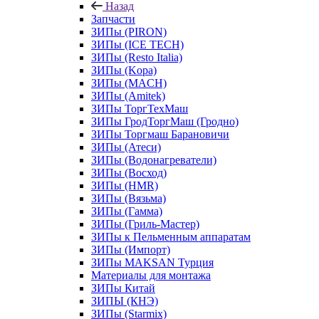
Назад
Запчасти
ЗИПы (PIRON)
ЗИПы (ICE TECH)
ЗИПы (Resto Italia)
ЗИПы (Kopa)
ЗИПы (MACH)
ЗИПы (Amitek)
ЗИПы ТоргТехМаш
ЗИПы ГродТоргМаш (Гродно)
ЗИПы Торгмаш Барановичи
ЗИПы (Атеси)
ЗИПы (Водонагреватели)
ЗИПы (Восход)
ЗИПы (HMR)
ЗИПы (Вязьма)
ЗИПы (Гамма)
ЗИПы (Гриль-Мастер)
ЗИПы к Пельменным аппаратам
ЗИПы (Импорт)
ЗИПы MAKSAN Турция
Материалы для монтажа
ЗИПы Китай
ЗИПЫ (КНЭ)
ЗИПы (Starmix)