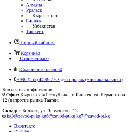
Алматы
Уральск
Кыргызстан
Бишкек
Узбекистан
Ташкент
Личный кабинет
Корзина
0
Отложенные
0
Сравнение товаров
0
+996 (555) 44 99 77
Отдел продаж (многоканальный)
Контактная информация
Офис:
Кыргызская Республика, г. Бишкек, ул. Лермонтова
12 (напротив рынка Таатан)
Склад:
г. Бишкек, ул. Лермонтова 12а
kg3@zavod-pt.kg
kg6@zavod-pt.kg
kg7@zavod-pt.kg
Вконтакте
RuTube