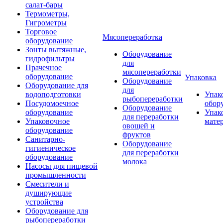
салат-бары
Термометры,
Гигрометры
Торговое
Мясопереработка
оборудование
Зонты вытяжные,
Оборудование
гидрофильтры
для
Прачечное
мясопереработки
оборудование
Упаковка
Оборудование
Оборудование для
для
водоподготовки
Упак
рыбопереработки
Посудомоечное
обор
Оборудование
оборудование
Упак
для переработки
Упаковочное
мате
овощей и
оборудование
фруктов
Санитарно-
Оборудование
гигиеническое
для переработки
оборудование
молока
Насосы для пищевой
промышленности
Смесители и
душирующие
устройства
Оборудование для
рыбопереработки