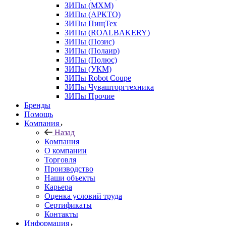
ЗИПы (МХМ)
ЗИПы (АРКТО)
ЗИПы ПищТех
ЗИПы (ROALBAKERY)
ЗИПы (Позис)
ЗИПы (Полаир)
ЗИПы (Полюс)
ЗИПы (УКМ)
ЗИПы Robot Coupe
ЗИПы Чувашторгтехника
ЗИПы Прочие
Бренды
Помощь
Компания
Назад
Компания
О компании
Торговля
Производство
Наши объекты
Карьера
Оценка условий труда
Сертификаты
Контакты
Информация