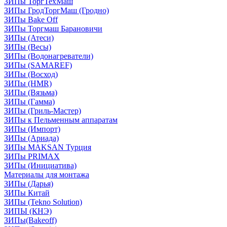
ЗИПы ТоргТехМаш
ЗИПы ГродТоргМаш (Гродно)
ЗИПы Bake Off
ЗИПы Торгмаш Барановичи
ЗИПы (Атеси)
ЗИПы (Весы)
ЗИПы (Водонагреватели)
ЗИПы (SAMAREF)
ЗИПы (Восход)
ЗИПы (HMR)
ЗИПы (Вязьма)
ЗИПы (Гамма)
ЗИПы (Гриль-Мастер)
ЗИПы к Пельменным аппаратам
ЗИПы (Импорт)
ЗИПы (Ариада)
ЗИПы MAKSAN Турция
ЗИПы PRIMAX
ЗИПы (Инициатива)
Материалы для монтажа
ЗИПы (Дарья)
ЗИПы Китай
ЗИПы (Tekno Solution)
ЗИПЫ (КНЭ)
ЗИПы(Bakeoff)