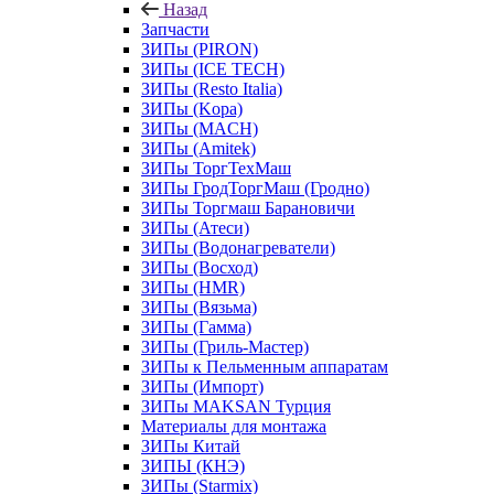
Назад
Запчасти
ЗИПы (PIRON)
ЗИПы (ICE TECH)
ЗИПы (Resto Italia)
ЗИПы (Kopa)
ЗИПы (MACH)
ЗИПы (Amitek)
ЗИПы ТоргТехМаш
ЗИПы ГродТоргМаш (Гродно)
ЗИПы Торгмаш Барановичи
ЗИПы (Атеси)
ЗИПы (Водонагреватели)
ЗИПы (Восход)
ЗИПы (HMR)
ЗИПы (Вязьма)
ЗИПы (Гамма)
ЗИПы (Гриль-Мастер)
ЗИПы к Пельменным аппаратам
ЗИПы (Импорт)
ЗИПы MAKSAN Турция
Материалы для монтажа
ЗИПы Китай
ЗИПЫ (КНЭ)
ЗИПы (Starmix)