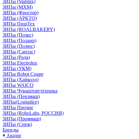
ЗИПы (Starmix)
ЗИПы (МХМ)
ЗИПы (Фростор)
ЗИПы (АРКТО)
ЗИПы ПищТех
ЗИПы (ROALBAKERY)
ЗИПы (Позис)
ЗИПы (Полаир)
ЗИПы (Полюс)
ЗИПы (Сантас)
ЗИПы (Рада)
ЗИПы Electrolux
ЗИПы (УКМ)
ЗИПы Robot Coupe
ЗИПы (Хайколд)
ЗИПы WAICO
ЗИПы Чувашторгтехника
ЗИПы (Пензмаш)
ЗИПы(Logiudice)
ЗИПы Прочие
ЗИПы (RoboLabs, РОССИЯ)
ЗИПы (Проммаш)
ЗИПы (Снеж)
Бренды
Акции