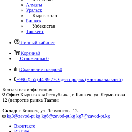
Алматы
Уральск
Кыргызстан
Бишкек
Узбекистан
Ташкент
Личный кабинет
Корзина
0
Отложенные
0
Сравнение товаров
0
+996 (555) 44 99 77
Отдел продаж (многоканальный)
Контактная информация
Офис:
Кыргызская Республика, г. Бишкек, ул. Лермонтова
12 (напротив рынка Таатан)
Склад:
г. Бишкек, ул. Лермонтова 12а
kg3@zavod-pt.kg
kg6@zavod-pt.kg
kg7@zavod-pt.kg
Вконтакте
RuTube