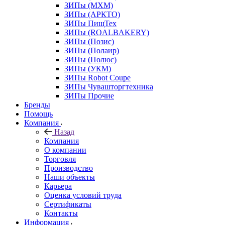
ЗИПы (МХМ)
ЗИПы (АРКТО)
ЗИПы ПищТех
ЗИПы (ROALBAKERY)
ЗИПы (Позис)
ЗИПы (Полаир)
ЗИПы (Полюс)
ЗИПы (УКМ)
ЗИПы Robot Coupe
ЗИПы Чувашторгтехника
ЗИПы Прочие
Бренды
Помощь
Компания
Назад
Компания
О компании
Торговля
Производство
Наши объекты
Карьера
Оценка условий труда
Сертификаты
Контакты
Информация