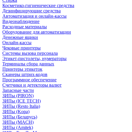
Стирка
Косметико-гигиенические средства
Дезинфицирующие средства
Автоматизация и онлайн-кассы
Видеонаблюдение
Расходные материалы
Оборудование для автоматизации
Денежные ящики
Онлайн-кассы
Чековые принтеры
Системы вызова персонала
Этикет-пистолеты, нумераторы
Терминалы сбора данных
Принтеры этикеток
Сканеры штрих-кодов
Программное обеспечение
Счетчики и детекторы валют
Запасные части
ЗИПы (PIRON)
ЗИПы (ICE TECH)
ЗИПы (Resto Italia)
ЗИПы (Kopa)
ЗИПы (Беларусь)
ЗИПы (MACH)
ЗИПы (Amitek)