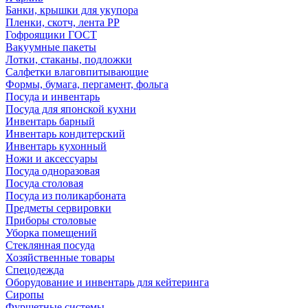
Банки, крышки для укупора
Пленки, скотч, лента РР
Гофроящики ГОСТ
Вакуумные пакеты
Лотки, стаканы, подложки
Салфетки влаговпитывающие
Формы, бумага, пергамент, фольга
Посуда и инвентарь
Посуда для японской кухни
Инвентарь барный
Инвентарь кондитерский
Инвентарь кухонный
Ножи и аксессуары
Посуда одноразовая
Посуда столовая
Посуда из поликарбоната
Предметы сервировки
Приборы столовые
Уборка помещений
Стеклянная посуда
Хозяйственные товары
Спецодежда
Оборудование и инвентарь для кейтеринга
Сиропы
Фуршетные системы