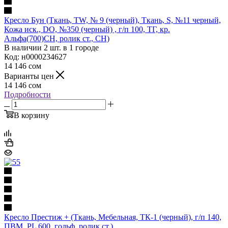
Кресло Бун (Ткань, TW, № 9 (черный), Ткань, S, №11 черный,
Кожа иск., DO, №350 (черный) , г/п 100, ТГ, кр.
Альфа(700)CH, ролик ст., CH)
В наличии 2 шт. в 1 городе
Код: н0000234627
14 146
сом
Варианты цен
14 146
сом
Подробности
В корзину
Кресло Престиж + (Ткань, Мебельная, ТК-1 (черный), г/п 140,
ПВМ, PL 600, гольф, ролик ст.)