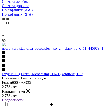
Сначала дешёвые
Сначала дорогие
По алфавиту (А-Я)
По алфавиту (Я-А)
Стул ИЗО (Ткань, Мебельная, ТК-1 (черный), BL)
В наличии 1 шт. в 1 городе
Код: н0000033935
2 756
сом
Варианты цен
2 756
сом
Подробности