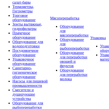
салат-бары
Термометры,
Гигрометры
Торговое
Мясопереработка
оборудование
Зонты вытяжные,
Оборудование
гидрофильтры
для
Прачечное
мясопереработки
оборудование
Упаковка
Оборудование
Оборудование для
для
водоподготовки
Упак
рыбопереработки
Посудомоечное
обор
Оборудование
оборудование
Упак
для переработки
Упаковочное
мате
овощей и
оборудование
фруктов
Санитарно-
Оборудование
гигиеническое
для переработки
оборудование
молока
Насосы для пищевой
промышленности
Смесители и
душирующие
устройства
Оборудование для
рыбопереработки