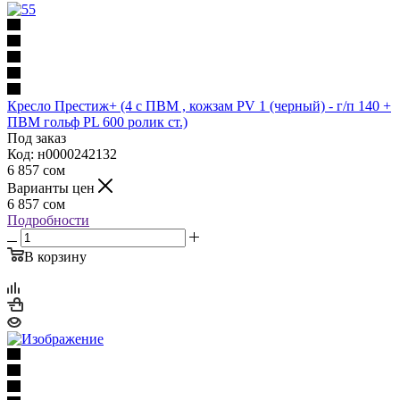
Кресло Престиж+ (4 с ПВМ , кожзам PV 1 (черный) - г/п 140 +
ПВМ гольф PL 600 ролик ст.)
Под заказ
Код: н0000242132
6 857
сом
Варианты цен
6 857
сом
Подробности
В корзину