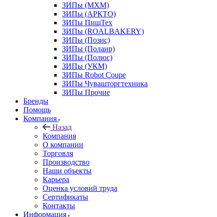
ЗИПы (МХМ)
ЗИПы (АРКТО)
ЗИПы ПищТех
ЗИПы (ROALBAKERY)
ЗИПы (Позис)
ЗИПы (Полаир)
ЗИПы (Полюс)
ЗИПы (УКМ)
ЗИПы Robot Coupe
ЗИПы Чувашторгтехника
ЗИПы Прочие
Бренды
Помощь
Компания
Назад
Компания
О компании
Торговля
Производство
Наши объекты
Карьера
Оценка условий труда
Сертификаты
Контакты
Информация