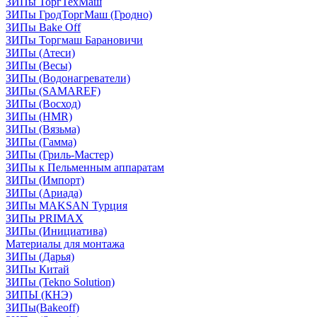
ЗИПы ТоргТехМаш
ЗИПы ГродТоргМаш (Гродно)
ЗИПы Bake Off
ЗИПы Торгмаш Барановичи
ЗИПы (Атеси)
ЗИПы (Весы)
ЗИПы (Водонагреватели)
ЗИПы (SAMAREF)
ЗИПы (Восход)
ЗИПы (HMR)
ЗИПы (Вязьма)
ЗИПы (Гамма)
ЗИПы (Гриль-Мастер)
ЗИПы к Пельменным аппаратам
ЗИПы (Импорт)
ЗИПы (Ариада)
ЗИПы MAKSAN Турция
ЗИПы PRIMAX
ЗИПы (Инициатива)
Материалы для монтажа
ЗИПы (Дарья)
ЗИПы Китай
ЗИПы (Tekno Solution)
ЗИПЫ (КНЭ)
ЗИПы(Bakeoff)