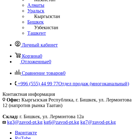
Алматы
Уральск
Кыргызстан
Бишкек
Узбекистан
Ташкент
Личный кабинет
Корзина
0
Отложенные
0
Сравнение товаров
0
+996 (555) 44 99 77
Отдел продаж (многоканальный)
Контактная информация
Офис:
Кыргызская Республика, г. Бишкек, ул. Лермонтова
12 (напротив рынка Таатан)
Склад:
г. Бишкек, ул. Лермонтова 12а
kg3@zavod-pt.kg
kg6@zavod-pt.kg
kg7@zavod-pt.kg
Вконтакте
RuTube