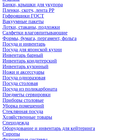
Банки, крышки для укупора
Пленки, скотч, лента РР
Гофроящики ГОСТ
Вакуумные пакеты
Лотки, стаканы, подложки
Салфетки влаговпитывающие
Формы, бумага, пергамент, фольга
Посуда и инвентарь
Посуда для японской кухни
Инвентарь барный
Инвентарь кондитерский
Инвентарь кухонный
Ножи и аксессуары
Посуда одноразовая
Посуда столовая
Посуда из поликарбоната
Предметы сервировки
Приборы столовые
Уборка помещений
Стеклянная посуда
Хозяйственные товары
Спецодежда
Оборудование и инвентарь для кейтеринга
Сиропы
Фуршетные системы