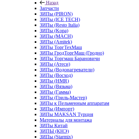
Назад
Запчасти
ЗИПы (PIRON)
ЗИПы (ICE TECH)
ЗИПы (Resto Italia)
ЗИПы (Kopa)
ЗИПы (MACH)
ЗИПы (Amitek)
ЗИПы ТоргТехМаш
ЗИПы ГродТоргМаш (Гродно)
ЗИПы Торгмаш Барановичи
ЗИПы (Атеси)
ЗИПы (Водонагреватели)
ЗИПы (Восход)
ЗИПы (HMR)
ЗИПы (Вязьма)
ЗИПы (Гамма)
ЗИПы (Гриль-Мастер)
ЗИПы к Пельменным аппаратам
ЗИПы (Импорт)
ЗИПы MAKSAN Турция
Материалы для монтажа
ЗИПы Китай
ЗИПЫ (КНЭ)
ЗИПы (Starmix)