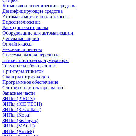
Стирка
Косметико-гигиенические средства
Дезинфицирующие средства
Автоматизация и онлайн-кассы
Видеонаблюдение
Расходные материалы
Оборудование для автоматизации
Денежные ящики
Онлайн-кассы
Чековые принтеры
Системы вызова персонала
Этикет-пистолеты, нумераторы
Терминалы сбора данных
Принтеры этикеток
Сканеры штрих-кодов
Программное обеспечение
Счетчики и детекторы валют
Запасные части
ЗИПы (PIRON)
ЗИПы (ICE TECH)
ЗИПы (Resto Italia)
ЗИПы (Kopa)
ЗИПы (Беларусь)
ЗИПы (MACH)
ЗИПы (Amitek)