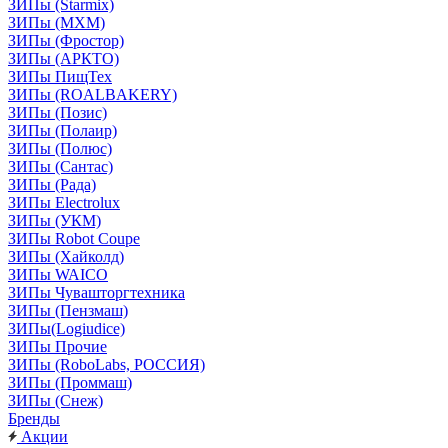
ЗИПы (Starmix)
ЗИПы (МХМ)
ЗИПы (Фростор)
ЗИПы (АРКТО)
ЗИПы ПищТех
ЗИПы (ROALBAKERY)
ЗИПы (Позис)
ЗИПы (Полаир)
ЗИПы (Полюс)
ЗИПы (Сантас)
ЗИПы (Рада)
ЗИПы Electrolux
ЗИПы (УКМ)
ЗИПы Robot Coupe
ЗИПы (Хайколд)
ЗИПы WAICO
ЗИПы Чувашторгтехника
ЗИПы (Пензмаш)
ЗИПы(Logiudice)
ЗИПы Прочие
ЗИПы (RoboLabs, РОССИЯ)
ЗИПы (Проммаш)
ЗИПы (Снеж)
Бренды
Акции