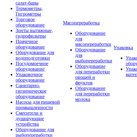
салат-бары
Термометры,
Гигрометры
Торговое
Мясопереработка
оборудование
Зонты вытяжные,
Оборудование
гидрофильтры
для
Прачечное
мясопереработки
оборудование
Упаковка
Оборудование
Оборудование для
для
водоподготовки
Упак
рыбопереработки
Посудомоечное
обор
Оборудование
оборудование
Упак
для переработки
Упаковочное
мате
овощей и
оборудование
фруктов
Санитарно-
Оборудование
гигиеническое
для переработки
оборудование
молока
Насосы для пищевой
промышленности
Смесители и
душирующие
устройства
Оборудование для
рыбопереработки