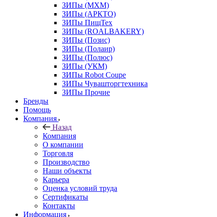
ЗИПы (МХМ)
ЗИПы (АРКТО)
ЗИПы ПищТех
ЗИПы (ROALBAKERY)
ЗИПы (Позис)
ЗИПы (Полаир)
ЗИПы (Полюс)
ЗИПы (УКМ)
ЗИПы Robot Coupe
ЗИПы Чувашторгтехника
ЗИПы Прочие
Бренды
Помощь
Компания
Назад
Компания
О компании
Торговля
Производство
Наши объекты
Карьера
Оценка условий труда
Сертификаты
Контакты
Информация