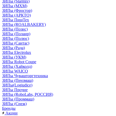
ЗИПы (Starmix)
ЗИПы (МХМ)
ЗИПы (Фростор)
ЗИПы (АРКТО)
ЗИПы ПищТех
ЗИПы (ROALBAKERY)
ЗИПы (Позис)
ЗИПы (Полаир)
ЗИПы (Полюс)
ЗИПы (Сантас)
ЗИПы (Рада)
ЗИПы Electrolux
ЗИПы (УКМ)
ЗИПы Robot Coupe
ЗИПы (Хайколд)
ЗИПы WAICO
ЗИПы Чувашторгтехника
ЗИПы (Пензмаш)
ЗИПы(Logiudice)
ЗИПы Прочие
ЗИПы (RoboLabs, РОССИЯ)
ЗИПы (Проммаш)
ЗИПы (Снеж)
Бренды
Акции