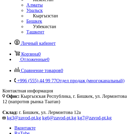
Алматы
Уральск
Кыргызстан
Бишкек
Узбекистан
Ташкент
Личный кабинет
Корзина
0
Отложенные
0
Сравнение товаров
0
+996 (555) 44 99 77
Отдел продаж (многоканальный)
Контактная информация
Офис:
Кыргызская Республика, г. Бишкек, ул. Лермонтова
12 (напротив рынка Таатан)
Склад:
г. Бишкек, ул. Лермонтова 12а
kg3@zavod-pt.kg
kg6@zavod-pt.kg
kg7@zavod-pt.kg
Вконтакте
RuTube