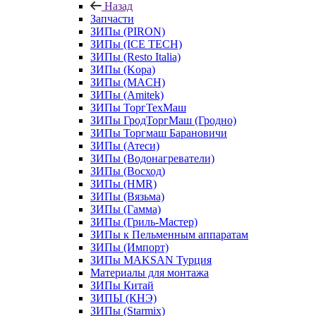
Назад
Запчасти
ЗИПы (PIRON)
ЗИПы (ICE TECH)
ЗИПы (Resto Italia)
ЗИПы (Kopa)
ЗИПы (MACH)
ЗИПы (Amitek)
ЗИПы ТоргТехМаш
ЗИПы ГродТоргМаш (Гродно)
ЗИПы Торгмаш Барановичи
ЗИПы (Атеси)
ЗИПы (Водонагреватели)
ЗИПы (Восход)
ЗИПы (HMR)
ЗИПы (Вязьма)
ЗИПы (Гамма)
ЗИПы (Гриль-Мастер)
ЗИПы к Пельменным аппаратам
ЗИПы (Импорт)
ЗИПы MAKSAN Турция
Материалы для монтажа
ЗИПы Китай
ЗИПЫ (КНЭ)
ЗИПы (Starmix)