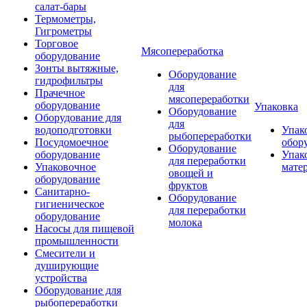
салат-бары
Термометры,
Гигрометры
Торговое
Мясопереработка
оборудование
Зонты вытяжные,
Оборудование
гидрофильтры
для
Прачечное
мясопереработки
оборудование
Упаковка
Оборудование
Оборудование для
для
водоподготовки
Упак
рыбопереработки
Посудомоечное
обор
Оборудование
оборудование
Упак
для переработки
Упаковочное
мате
овощей и
оборудование
фруктов
Санитарно-
Оборудование
гигиеническое
для переработки
оборудование
молока
Насосы для пищевой
промышленности
Смесители и
душирующие
устройства
Оборудование для
рыбопереработки