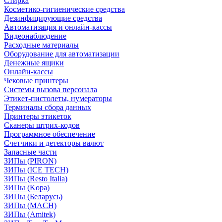
Стирка
Косметико-гигиенические средства
Дезинфицирующие средства
Автоматизация и онлайн-кассы
Видеонаблюдение
Расходные материалы
Оборудование для автоматизации
Денежные ящики
Онлайн-кассы
Чековые принтеры
Системы вызова персонала
Этикет-пистолеты, нумераторы
Терминалы сбора данных
Принтеры этикеток
Сканеры штрих-кодов
Программное обеспечение
Счетчики и детекторы валют
Запасные части
ЗИПы (PIRON)
ЗИПы (ICE TECH)
ЗИПы (Resto Italia)
ЗИПы (Kopa)
ЗИПы (Беларусь)
ЗИПы (MACH)
ЗИПы (Amitek)