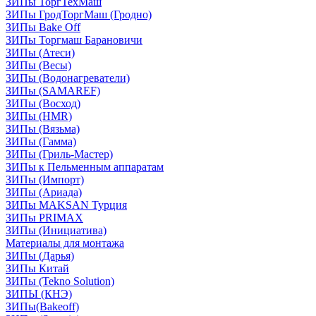
ЗИПы ТоргТехМаш
ЗИПы ГродТоргМаш (Гродно)
ЗИПы Bake Off
ЗИПы Торгмаш Барановичи
ЗИПы (Атеси)
ЗИПы (Весы)
ЗИПы (Водонагреватели)
ЗИПы (SAMAREF)
ЗИПы (Восход)
ЗИПы (HMR)
ЗИПы (Вязьма)
ЗИПы (Гамма)
ЗИПы (Гриль-Мастер)
ЗИПы к Пельменным аппаратам
ЗИПы (Импорт)
ЗИПы (Ариада)
ЗИПы MAKSAN Турция
ЗИПы PRIMAX
ЗИПы (Инициатива)
Материалы для монтажа
ЗИПы (Дарья)
ЗИПы Китай
ЗИПы (Tekno Solution)
ЗИПЫ (КНЭ)
ЗИПы(Bakeoff)