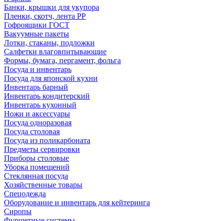
Банки, крышки для укупора
Пленки, скотч, лента РР
Гофроящики ГОСТ
Вакуумные пакеты
Лотки, стаканы, подложки
Салфетки влаговпитывающие
Формы, бумага, пергамент, фольга
Посуда и инвентарь
Посуда для японской кухни
Инвентарь барный
Инвентарь кондитерский
Инвентарь кухонный
Ножи и аксессуары
Посуда одноразовая
Посуда столовая
Посуда из поликарбоната
Предметы сервировки
Приборы столовые
Уборка помещений
Стеклянная посуда
Хозяйственные товары
Спецодежда
Оборудование и инвентарь для кейтеринга
Сиропы
Фуршетные системы