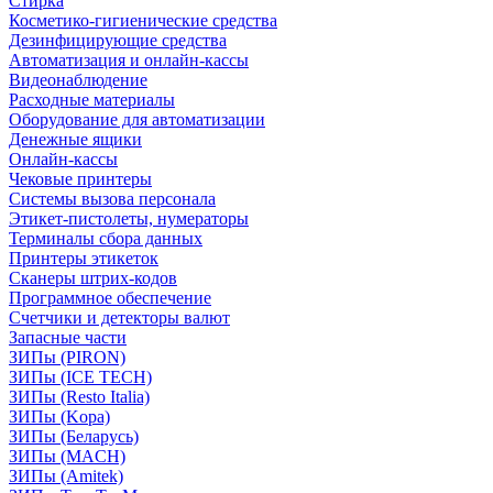
Стирка
Косметико-гигиенические средства
Дезинфицирующие средства
Автоматизация и онлайн-кассы
Видеонаблюдение
Расходные материалы
Оборудование для автоматизации
Денежные ящики
Онлайн-кассы
Чековые принтеры
Системы вызова персонала
Этикет-пистолеты, нумераторы
Терминалы сбора данных
Принтеры этикеток
Сканеры штрих-кодов
Программное обеспечение
Счетчики и детекторы валют
Запасные части
ЗИПы (PIRON)
ЗИПы (ICE TECH)
ЗИПы (Resto Italia)
ЗИПы (Kopa)
ЗИПы (Беларусь)
ЗИПы (MACH)
ЗИПы (Amitek)