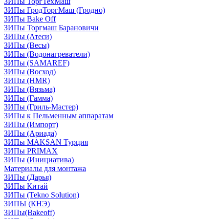
ЗИПы ТоргТехМаш
ЗИПы ГродТоргМаш (Гродно)
ЗИПы Bake Off
ЗИПы Торгмаш Барановичи
ЗИПы (Атеси)
ЗИПы (Весы)
ЗИПы (Водонагреватели)
ЗИПы (SAMAREF)
ЗИПы (Восход)
ЗИПы (HMR)
ЗИПы (Вязьма)
ЗИПы (Гамма)
ЗИПы (Гриль-Мастер)
ЗИПы к Пельменным аппаратам
ЗИПы (Импорт)
ЗИПы (Ариада)
ЗИПы MAKSAN Турция
ЗИПы PRIMAX
ЗИПы (Инициатива)
Материалы для монтажа
ЗИПы (Дарья)
ЗИПы Китай
ЗИПы (Tekno Solution)
ЗИПЫ (КНЭ)
ЗИПы(Bakeoff)