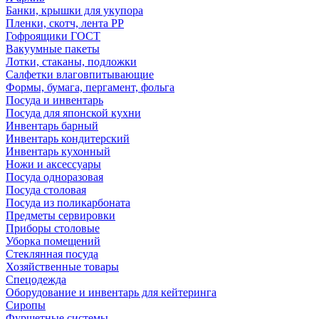
Банки, крышки для укупора
Пленки, скотч, лента РР
Гофроящики ГОСТ
Вакуумные пакеты
Лотки, стаканы, подложки
Салфетки влаговпитывающие
Формы, бумага, пергамент, фольга
Посуда и инвентарь
Посуда для японской кухни
Инвентарь барный
Инвентарь кондитерский
Инвентарь кухонный
Ножи и аксессуары
Посуда одноразовая
Посуда столовая
Посуда из поликарбоната
Предметы сервировки
Приборы столовые
Уборка помещений
Стеклянная посуда
Хозяйственные товары
Спецодежда
Оборудование и инвентарь для кейтеринга
Сиропы
Фуршетные системы