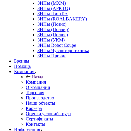
ЗИПы (МХМ)
ЗИПы (АРКТО)
ЗИПы ПищТех
ЗИПы (ROALBAKERY)
ЗИПы (Позис)
ЗИПы (Полаир)
ЗИПы (Полюс)
ЗИПы (УКМ)
ЗИПы Robot Coupe
ЗИПы Чувашторгтехника
ЗИПы Прочие
Бренды
Помощь
Компания
Назад
Компания
О компании
Торговля
Производство
Наши объекты
Карьера
Оценка условий труда
Сертификаты
Контакты
Информация