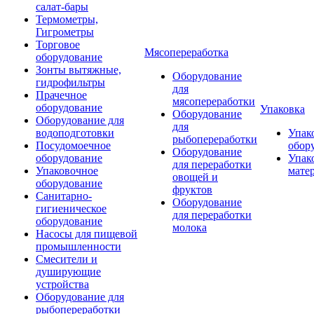
салат-бары
Термометры,
Гигрометры
Торговое
Мясопереработка
оборудование
Зонты вытяжные,
Оборудование
гидрофильтры
для
Прачечное
мясопереработки
оборудование
Упаковка
Оборудование
Оборудование для
для
водоподготовки
Упак
рыбопереработки
Посудомоечное
обор
Оборудование
оборудование
Упак
для переработки
Упаковочное
мате
овощей и
оборудование
фруктов
Санитарно-
Оборудование
гигиеническое
для переработки
оборудование
молока
Насосы для пищевой
промышленности
Смесители и
душирующие
устройства
Оборудование для
рыбопереработки