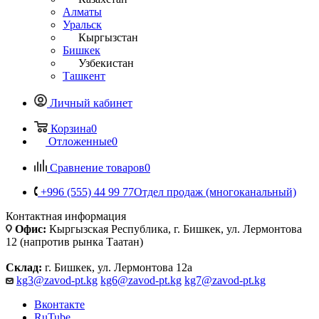
Алматы
Уральск
Кыргызстан
Бишкек
Узбекистан
Ташкент
Личный кабинет
Корзина
0
Отложенные
0
Сравнение товаров
0
+996 (555) 44 99 77
Отдел продаж (многоканальный)
Контактная информация
Офис:
Кыргызская Республика, г. Бишкек, ул. Лермонтова
12 (напротив рынка Таатан)
Склад:
г. Бишкек, ул. Лермонтова 12а
kg3@zavod-pt.kg
kg6@zavod-pt.kg
kg7@zavod-pt.kg
Вконтакте
RuTube