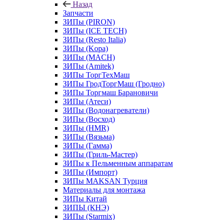
Назад
Запчасти
ЗИПы (PIRON)
ЗИПы (ICE TECH)
ЗИПы (Resto Italia)
ЗИПы (Kopa)
ЗИПы (MACH)
ЗИПы (Amitek)
ЗИПы ТоргТехМаш
ЗИПы ГродТоргМаш (Гродно)
ЗИПы Торгмаш Барановичи
ЗИПы (Атеси)
ЗИПы (Водонагреватели)
ЗИПы (Восход)
ЗИПы (HMR)
ЗИПы (Вязьма)
ЗИПы (Гамма)
ЗИПы (Гриль-Мастер)
ЗИПы к Пельменным аппаратам
ЗИПы (Импорт)
ЗИПы MAKSAN Турция
Материалы для монтажа
ЗИПы Китай
ЗИПЫ (КНЭ)
ЗИПы (Starmix)