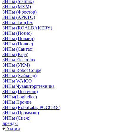
ЗИПы (Starmix)
ЗИПы (МХМ)
ЗИПы (Фростор)
ЗИПы (АРКТО)
ЗИПы ПищТех
ЗИПы (ROALBAKERY)
ЗИПы (Позис)
ЗИПы (Полаир)
ЗИПы (Полюс)
ЗИПы (Сантас)
ЗИПы (Рада)
ЗИПы Electrolux
ЗИПы (УКМ)
ЗИПы Robot Coupe
ЗИПы (Хайколд)
ЗИПы WAICO
ЗИПы Чувашторгтехника
ЗИПы (Пензмаш)
ЗИПы(Logiudice)
ЗИПы Прочие
ЗИПы (RoboLabs, РОССИЯ)
ЗИПы (Проммаш)
ЗИПы (Снеж)
Бренды
Акции