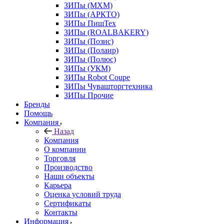
ЗИПы (МХМ)
ЗИПы (АРКТО)
ЗИПы ПищТех
ЗИПы (ROALBAKERY)
ЗИПы (Позис)
ЗИПы (Полаир)
ЗИПы (Полюс)
ЗИПы (УКМ)
ЗИПы Robot Coupe
ЗИПы Чувашторгтехника
ЗИПы Прочие
Бренды
Помощь
Компания
Назад
Компания
О компании
Торговля
Производство
Наши объекты
Карьера
Оценка условий труда
Сертификаты
Контакты
Информация