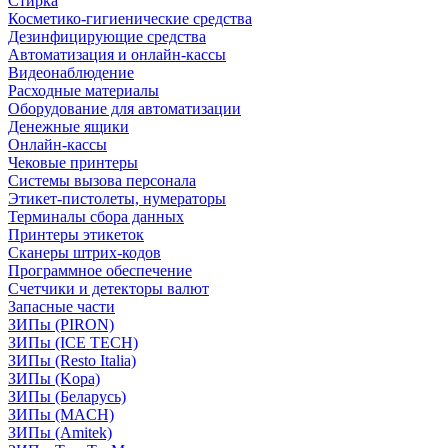
Стирка
Косметико-гигиенические средства
Дезинфицирующие средства
Автоматизация и онлайн-кассы
Видеонаблюдение
Расходные материалы
Оборудование для автоматизации
Денежные ящики
Онлайн-кассы
Чековые принтеры
Системы вызова персонала
Этикет-пистолеты, нумераторы
Терминалы сбора данных
Принтеры этикеток
Сканеры штрих-кодов
Программное обеспечение
Счетчики и детекторы валют
Запасные части
ЗИПы (PIRON)
ЗИПы (ICE TECH)
ЗИПы (Resto Italia)
ЗИПы (Kopa)
ЗИПы (Беларусь)
ЗИПы (MACH)
ЗИПы (Amitek)