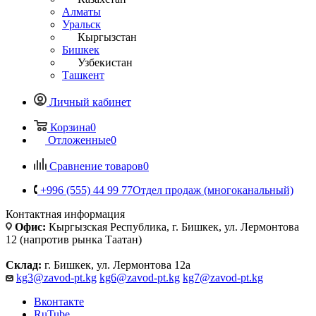
Алматы
Уральск
Кыргызстан
Бишкек
Узбекистан
Ташкент
Личный кабинет
Корзина
0
Отложенные
0
Сравнение товаров
0
+996 (555) 44 99 77
Отдел продаж (многоканальный)
Контактная информация
Офис:
Кыргызская Республика, г. Бишкек, ул. Лермонтова
12 (напротив рынка Таатан)
Склад:
г. Бишкек, ул. Лермонтова 12а
kg3@zavod-pt.kg
kg6@zavod-pt.kg
kg7@zavod-pt.kg
Вконтакте
RuTube