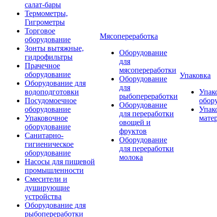
салат-бары
Термометры,
Гигрометры
Торговое
Мясопереработка
оборудование
Зонты вытяжные,
Оборудование
гидрофильтры
для
Прачечное
мясопереработки
оборудование
Упаковка
Оборудование
Оборудование для
для
водоподготовки
Упак
рыбопереработки
Посудомоечное
обор
Оборудование
оборудование
Упак
для переработки
Упаковочное
мате
овощей и
оборудование
фруктов
Санитарно-
Оборудование
гигиеническое
для переработки
оборудование
молока
Насосы для пищевой
промышленности
Смесители и
душирующие
устройства
Оборудование для
рыбопереработки