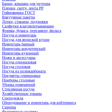
Банки, крышки для укупора
Пленки, скотч, лента РР
Гофроящики ГОСТ
Вакуумные пакеты
Лотки, стаканы, подложки
Салфетки влаговпитывающие
Формы, бумага, пергамент, фольга
Посуда и инвентарь
Посуда для японской кухни
Инвентарь барный
Инвентарь кондитерский
Инвентарь кухонный
Ножи и аксессуары
Посуда одноразовая
Посуда столовая
Посуда из поликарбоната
Предметы сервировки
Приборы столовые
Уборка помещений
Стеклянная посуда
Хозяйственные товары
Спецодежда
Оборудование и инвентарь для кейтеринга
Сиропы
Фуршетные системы