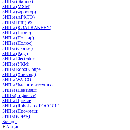
ЗИПы (Starmix)
ЗИПы (МХМ)
ЗИПы (Фростор)
ЗИПы (АРКТО)
ЗИПы ПищТех
ЗИПы (ROALBAKERY)
ЗИПы (Позис)
ЗИПы (Полаир)
ЗИПы (Полюс)
ЗИПы (Сантас)
ЗИПы (Рада)
ЗИПы Electrolux
ЗИПы (УКМ)
ЗИПы Robot Coupe
ЗИПы (Хайколд)
ЗИПы WAICO
ЗИПы Чувашторгтехника
ЗИПы (Пензмаш)
ЗИПы(Logiudice)
ЗИПы Прочие
ЗИПы (RoboLabs, РОССИЯ)
ЗИПы (Проммаш)
ЗИПы (Снеж)
Бренды
Акции