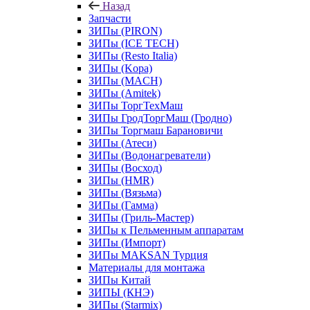
Назад
Запчасти
ЗИПы (PIRON)
ЗИПы (ICE TECH)
ЗИПы (Resto Italia)
ЗИПы (Kopa)
ЗИПы (MACH)
ЗИПы (Amitek)
ЗИПы ТоргТехМаш
ЗИПы ГродТоргМаш (Гродно)
ЗИПы Торгмаш Барановичи
ЗИПы (Атеси)
ЗИПы (Водонагреватели)
ЗИПы (Восход)
ЗИПы (HMR)
ЗИПы (Вязьма)
ЗИПы (Гамма)
ЗИПы (Гриль-Мастер)
ЗИПы к Пельменным аппаратам
ЗИПы (Импорт)
ЗИПы MAKSAN Турция
Материалы для монтажа
ЗИПы Китай
ЗИПЫ (КНЭ)
ЗИПы (Starmix)