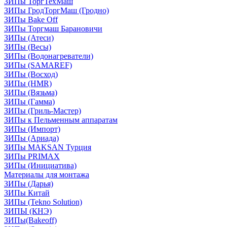
ЗИПы ТоргТехМаш
ЗИПы ГродТоргМаш (Гродно)
ЗИПы Bake Off
ЗИПы Торгмаш Барановичи
ЗИПы (Атеси)
ЗИПы (Весы)
ЗИПы (Водонагреватели)
ЗИПы (SAMAREF)
ЗИПы (Восход)
ЗИПы (HMR)
ЗИПы (Вязьма)
ЗИПы (Гамма)
ЗИПы (Гриль-Мастер)
ЗИПы к Пельменным аппаратам
ЗИПы (Импорт)
ЗИПы (Ариада)
ЗИПы MAKSAN Турция
ЗИПы PRIMAX
ЗИПы (Инициатива)
Материалы для монтажа
ЗИПы (Дарья)
ЗИПы Китай
ЗИПы (Tekno Solution)
ЗИПЫ (КНЭ)
ЗИПы(Bakeoff)