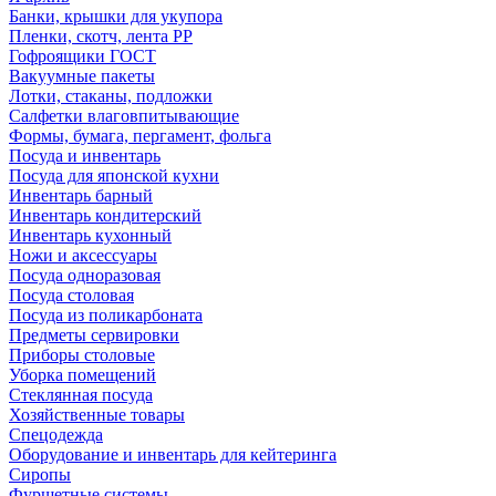
Банки, крышки для укупора
Пленки, скотч, лента РР
Гофроящики ГОСТ
Вакуумные пакеты
Лотки, стаканы, подложки
Салфетки влаговпитывающие
Формы, бумага, пергамент, фольга
Посуда и инвентарь
Посуда для японской кухни
Инвентарь барный
Инвентарь кондитерский
Инвентарь кухонный
Ножи и аксессуары
Посуда одноразовая
Посуда столовая
Посуда из поликарбоната
Предметы сервировки
Приборы столовые
Уборка помещений
Стеклянная посуда
Хозяйственные товары
Спецодежда
Оборудование и инвентарь для кейтеринга
Сиропы
Фуршетные системы