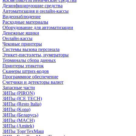
Косметико-гигиенические средства
Дезинфицирующие средства
Автоматизация и онлайн-кассы
Видеонаблюдение
Расходные материалы
Оборудование для автоматизации
Денежные ящики
Онлайн-кассы
Чековые принтеры
Системы вызова персонала
Этикет-пистолеты, нумераторы
Терминалы сбора данных
Принтеры этикеток
Сканеры штрих-кодов
Программное обеспечение
Счетчики и детекторы валют
Запасные части
ЗИПы (PIRON)
ЗИПы (ICE TECH)
ЗИПы (Resto Italia)
ЗИПы (Kopa)
ЗИПы (Беларусь)
ЗИПы (MACH)
ЗИПы (Amitek)
ЗИПы ТоргТехМаш