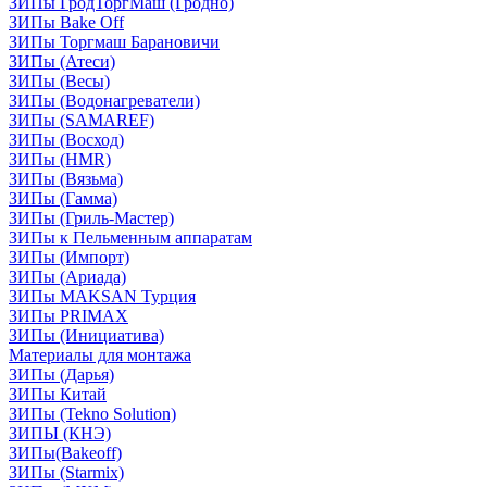
ЗИПы ГродТоргМаш (Гродно)
ЗИПы Bake Off
ЗИПы Торгмаш Барановичи
ЗИПы (Атеси)
ЗИПы (Весы)
ЗИПы (Водонагреватели)
ЗИПы (SAMAREF)
ЗИПы (Восход)
ЗИПы (HMR)
ЗИПы (Вязьма)
ЗИПы (Гамма)
ЗИПы (Гриль-Мастер)
ЗИПы к Пельменным аппаратам
ЗИПы (Импорт)
ЗИПы (Ариада)
ЗИПы MAKSAN Турция
ЗИПы PRIMAX
ЗИПы (Инициатива)
Материалы для монтажа
ЗИПы (Дарья)
ЗИПы Китай
ЗИПы (Tekno Solution)
ЗИПЫ (КНЭ)
ЗИПы(Bakeoff)
ЗИПы (Starmix)