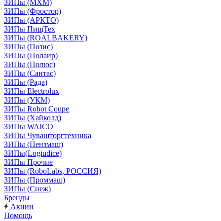
ЗИПы (МХМ)
ЗИПы (Фростор)
ЗИПы (АРКТО)
ЗИПы ПищТех
ЗИПы (ROALBAKERY)
ЗИПы (Позис)
ЗИПы (Полаир)
ЗИПы (Полюс)
ЗИПы (Сантас)
ЗИПы (Рада)
ЗИПы Electrolux
ЗИПы (УКМ)
ЗИПы Robot Coupe
ЗИПы (Хайколд)
ЗИПы WAICO
ЗИПы Чувашторгтехника
ЗИПы (Пензмаш)
ЗИПы(Logiudice)
ЗИПы Прочие
ЗИПы (RoboLabs, РОССИЯ)
ЗИПы (Проммаш)
ЗИПы (Снеж)
Бренды
Акции
Помощь