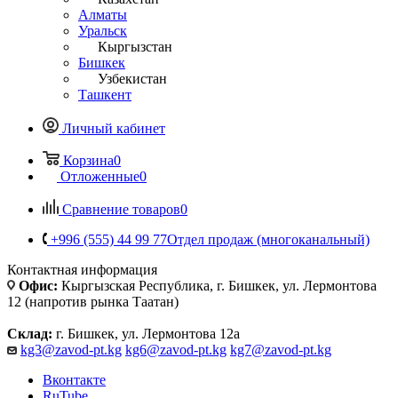
Алматы
Уральск
Кыргызстан
Бишкек
Узбекистан
Ташкент
Личный кабинет
Корзина
0
Отложенные
0
Сравнение товаров
0
+996 (555) 44 99 77
Отдел продаж (многоканальный)
Контактная информация
Офис:
Кыргызская Республика, г. Бишкек, ул. Лермонтова
12 (напротив рынка Таатан)
Склад:
г. Бишкек, ул. Лермонтова 12а
kg3@zavod-pt.kg
kg6@zavod-pt.kg
kg7@zavod-pt.kg
Вконтакте
RuTube