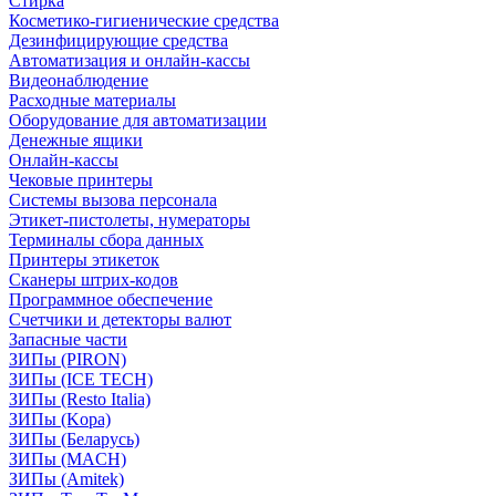
Стирка
Косметико-гигиенические средства
Дезинфицирующие средства
Автоматизация и онлайн-кассы
Видеонаблюдение
Расходные материалы
Оборудование для автоматизации
Денежные ящики
Онлайн-кассы
Чековые принтеры
Системы вызова персонала
Этикет-пистолеты, нумераторы
Терминалы сбора данных
Принтеры этикеток
Сканеры штрих-кодов
Программное обеспечение
Счетчики и детекторы валют
Запасные части
ЗИПы (PIRON)
ЗИПы (ICE TECH)
ЗИПы (Resto Italia)
ЗИПы (Kopa)
ЗИПы (Беларусь)
ЗИПы (MACH)
ЗИПы (Amitek)