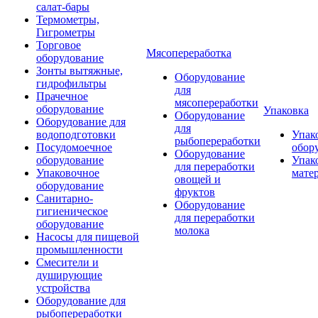
салат-бары
Термометры,
Гигрометры
Торговое
Мясопереработка
оборудование
Зонты вытяжные,
Оборудование
гидрофильтры
для
Прачечное
мясопереработки
оборудование
Упаковка
Оборудование
Оборудование для
для
водоподготовки
Упак
рыбопереработки
Посудомоечное
обор
Оборудование
оборудование
Упак
для переработки
Упаковочное
мате
овощей и
оборудование
фруктов
Санитарно-
Оборудование
гигиеническое
для переработки
оборудование
молока
Насосы для пищевой
промышленности
Смесители и
душирующие
устройства
Оборудование для
рыбопереработки