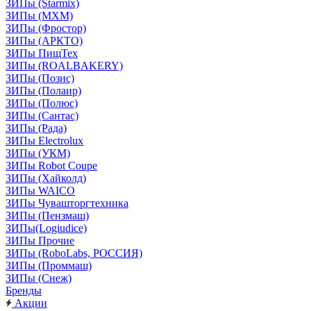
ЗИПы (Starmix)
ЗИПы (МХМ)
ЗИПы (Фростор)
ЗИПы (АРКТО)
ЗИПы ПищТех
ЗИПы (ROALBAKERY)
ЗИПы (Позис)
ЗИПы (Полаир)
ЗИПы (Полюс)
ЗИПы (Сантас)
ЗИПы (Рада)
ЗИПы Electrolux
ЗИПы (УКМ)
ЗИПы Robot Coupe
ЗИПы (Хайколд)
ЗИПы WAICO
ЗИПы Чувашторгтехника
ЗИПы (Пензмаш)
ЗИПы(Logiudice)
ЗИПы Прочие
ЗИПы (RoboLabs, РОССИЯ)
ЗИПы (Проммаш)
ЗИПы (Снеж)
Бренды
Акции