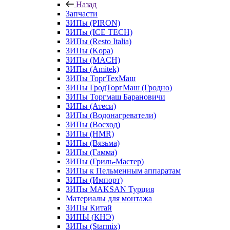
Назад
Запчасти
ЗИПы (PIRON)
ЗИПы (ICE TECH)
ЗИПы (Resto Italia)
ЗИПы (Kopa)
ЗИПы (MACH)
ЗИПы (Amitek)
ЗИПы ТоргТехМаш
ЗИПы ГродТоргМаш (Гродно)
ЗИПы Торгмаш Барановичи
ЗИПы (Атеси)
ЗИПы (Водонагреватели)
ЗИПы (Восход)
ЗИПы (HMR)
ЗИПы (Вязьма)
ЗИПы (Гамма)
ЗИПы (Гриль-Мастер)
ЗИПы к Пельменным аппаратам
ЗИПы (Импорт)
ЗИПы MAKSAN Турция
Материалы для монтажа
ЗИПы Китай
ЗИПЫ (КНЭ)
ЗИПы (Starmix)