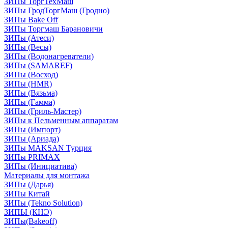
ЗИПы ТоргТехМаш
ЗИПы ГродТоргМаш (Гродно)
ЗИПы Bake Off
ЗИПы Торгмаш Барановичи
ЗИПы (Атеси)
ЗИПы (Весы)
ЗИПы (Водонагреватели)
ЗИПы (SAMAREF)
ЗИПы (Восход)
ЗИПы (HMR)
ЗИПы (Вязьма)
ЗИПы (Гамма)
ЗИПы (Гриль-Мастер)
ЗИПы к Пельменным аппаратам
ЗИПы (Импорт)
ЗИПы (Ариада)
ЗИПы MAKSAN Турция
ЗИПы PRIMAX
ЗИПы (Инициатива)
Материалы для монтажа
ЗИПы (Дарья)
ЗИПы Китай
ЗИПы (Tekno Solution)
ЗИПЫ (КНЭ)
ЗИПы(Bakeoff)