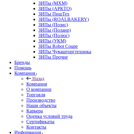
ЗИПы (МХМ)
ЗИПы (АРКТО)
ЗИПы ПищТех
ЗИПы (ROALBAKERY)
ЗИПы (Позис)
ЗИПы (Полаир)
ЗИПы (Полюс)
ЗИПы (УКМ)
ЗИПы Robot Coupe
ЗИПы Чувашторгтехника
ЗИПы Прочие
Бренды
Помощь
Компания
Назад
Компания
О компании
Торговля
Производство
Наши объекты
Карьера
Оценка условий труда
Сертификаты
Контакты
Информация