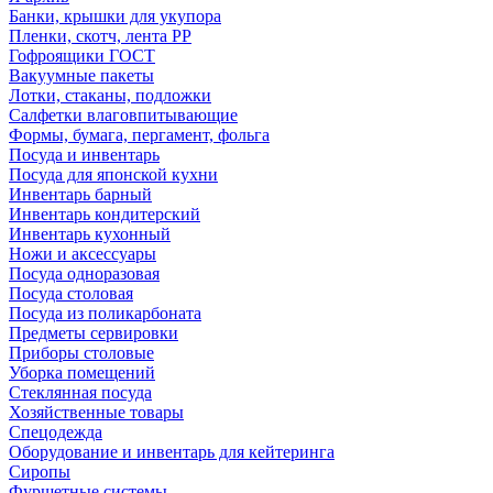
Банки, крышки для укупора
Пленки, скотч, лента РР
Гофроящики ГОСТ
Вакуумные пакеты
Лотки, стаканы, подложки
Салфетки влаговпитывающие
Формы, бумага, пергамент, фольга
Посуда и инвентарь
Посуда для японской кухни
Инвентарь барный
Инвентарь кондитерский
Инвентарь кухонный
Ножи и аксессуары
Посуда одноразовая
Посуда столовая
Посуда из поликарбоната
Предметы сервировки
Приборы столовые
Уборка помещений
Стеклянная посуда
Хозяйственные товары
Спецодежда
Оборудование и инвентарь для кейтеринга
Сиропы
Фуршетные системы