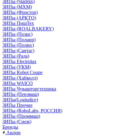
ЗИПы (Starmix)
ЗИПы (МХМ)
ЗИПы (Фростор)
ЗИПы (АРКТО)
ЗИПы ПищТех
ЗИПы (ROALBAKERY)
ЗИПы (Позис)
ЗИПы (Полаир)
ЗИПы (Полюс)
ЗИПы (Сантас)
ЗИПы (Рада)
ЗИПы Electrolux
ЗИПы (УКМ)
ЗИПы Robot Coupe
ЗИПы (Хайколд)
ЗИПы WAICO
ЗИПы Чувашторгтехника
ЗИПы (Пензмаш)
ЗИПы(Logiudice)
ЗИПы Прочие
ЗИПы (RoboLabs, РОССИЯ)
ЗИПы (Проммаш)
ЗИПы (Снеж)
Бренды
Акции