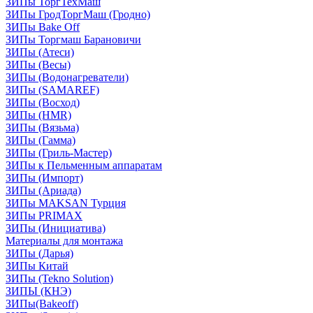
ЗИПы ТоргТехМаш
ЗИПы ГродТоргМаш (Гродно)
ЗИПы Bake Off
ЗИПы Торгмаш Барановичи
ЗИПы (Атеси)
ЗИПы (Весы)
ЗИПы (Водонагреватели)
ЗИПы (SAMAREF)
ЗИПы (Восход)
ЗИПы (HMR)
ЗИПы (Вязьма)
ЗИПы (Гамма)
ЗИПы (Гриль-Мастер)
ЗИПы к Пельменным аппаратам
ЗИПы (Импорт)
ЗИПы (Ариада)
ЗИПы MAKSAN Турция
ЗИПы PRIMAX
ЗИПы (Инициатива)
Материалы для монтажа
ЗИПы (Дарья)
ЗИПы Китай
ЗИПы (Tekno Solution)
ЗИПЫ (КНЭ)
ЗИПы(Bakeoff)