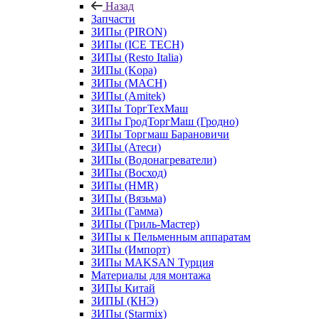
Назад
Запчасти
ЗИПы (PIRON)
ЗИПы (ICE TECH)
ЗИПы (Resto Italia)
ЗИПы (Kopa)
ЗИПы (MACH)
ЗИПы (Amitek)
ЗИПы ТоргТехМаш
ЗИПы ГродТоргМаш (Гродно)
ЗИПы Торгмаш Барановичи
ЗИПы (Атеси)
ЗИПы (Водонагреватели)
ЗИПы (Восход)
ЗИПы (HMR)
ЗИПы (Вязьма)
ЗИПы (Гамма)
ЗИПы (Гриль-Мастер)
ЗИПы к Пельменным аппаратам
ЗИПы (Импорт)
ЗИПы MAKSAN Турция
Материалы для монтажа
ЗИПы Китай
ЗИПЫ (КНЭ)
ЗИПы (Starmix)