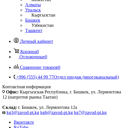
Алматы
Уральск
Кыргызстан
Бишкек
Узбекистан
Ташкент
Личный кабинет
Корзина
0
Отложенные
0
Сравнение товаров
0
+996 (555) 44 99 77
Отдел продаж (многоканальный)
Контактная информация
Офис:
Кыргызская Республика, г. Бишкек, ул. Лермонтова
12 (напротив рынка Таатан)
Склад:
г. Бишкек, ул. Лермонтова 12а
kg3@zavod-pt.kg
kg6@zavod-pt.kg
kg7@zavod-pt.kg
Вконтакте
RuTube