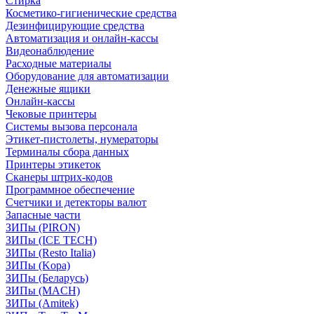
Стирка
Косметико-гигиенические средства
Дезинфицирующие средства
Автоматизация и онлайн-кассы
Видеонаблюдение
Расходные материалы
Оборудование для автоматизации
Денежные ящики
Онлайн-кассы
Чековые принтеры
Системы вызова персонала
Этикет-пистолеты, нумераторы
Терминалы сбора данных
Принтеры этикеток
Сканеры штрих-кодов
Программное обеспечение
Счетчики и детекторы валют
Запасные части
ЗИПы (PIRON)
ЗИПы (ICE TECH)
ЗИПы (Resto Italia)
ЗИПы (Kopa)
ЗИПы (Беларусь)
ЗИПы (MACH)
ЗИПы (Amitek)