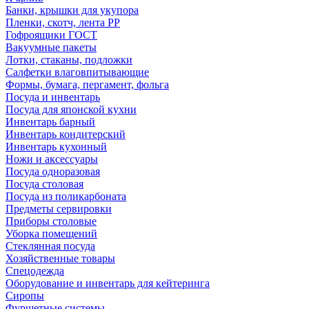
Банки, крышки для укупора
Пленки, скотч, лента РР
Гофроящики ГОСТ
Вакуумные пакеты
Лотки, стаканы, подложки
Салфетки влаговпитывающие
Формы, бумага, пергамент, фольга
Посуда и инвентарь
Посуда для японской кухни
Инвентарь барный
Инвентарь кондитерский
Инвентарь кухонный
Ножи и аксессуары
Посуда одноразовая
Посуда столовая
Посуда из поликарбоната
Предметы сервировки
Приборы столовые
Уборка помещений
Стеклянная посуда
Хозяйственные товары
Спецодежда
Оборудование и инвентарь для кейтеринга
Сиропы
Фуршетные системы