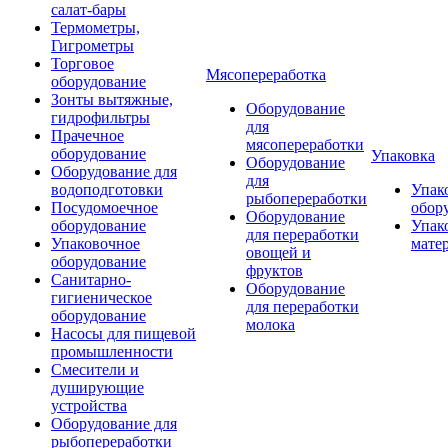
салат-бары
Термометры,
Гигрометры
Торговое
Мясопереработка
оборудование
Зонты вытяжные,
Оборудование
гидрофильтры
для
Прачечное
мясопереработки
оборудование
Упаковка
Оборудование
Оборудование для
для
водоподготовки
Упак
рыбопереработки
Посудомоечное
обор
Оборудование
оборудование
Упак
для переработки
Упаковочное
мате
овощей и
оборудование
фруктов
Санитарно-
Оборудование
гигиеническое
для переработки
оборудование
молока
Насосы для пищевой
промышленности
Смесители и
душирующие
устройства
Оборудование для
рыбопереработки