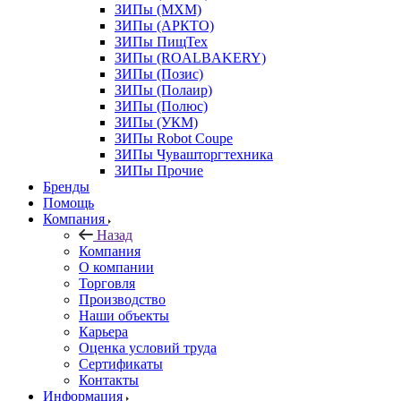
ЗИПы (МХМ)
ЗИПы (АРКТО)
ЗИПы ПищТех
ЗИПы (ROALBAKERY)
ЗИПы (Позис)
ЗИПы (Полаир)
ЗИПы (Полюс)
ЗИПы (УКМ)
ЗИПы Robot Coupe
ЗИПы Чувашторгтехника
ЗИПы Прочие
Бренды
Помощь
Компания
Назад
Компания
О компании
Торговля
Производство
Наши объекты
Карьера
Оценка условий труда
Сертификаты
Контакты
Информация