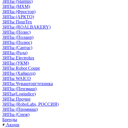
ЗИПы (Starmix)
ЗИПы (МХМ)
ЗИПы (Фростор)
ЗИПы (АРКТО)
ЗИПы ПищТех
ЗИПы (ROALBAKERY)
ЗИПы (Позис)
ЗИПы (Полаир)
ЗИПы (Полюс)
ЗИПы (Сантас)
ЗИПы (Рада)
ЗИПы Electrolux
ЗИПы (УКМ)
ЗИПы Robot Coupe
ЗИПы (Хайколд)
ЗИПы WAICO
ЗИПы Чувашторгтехника
ЗИПы (Пензмаш)
ЗИПы(Logiudice)
ЗИПы Прочие
ЗИПы (RoboLabs, РОССИЯ)
ЗИПы (Проммаш)
ЗИПы (Снеж)
Бренды
Акции