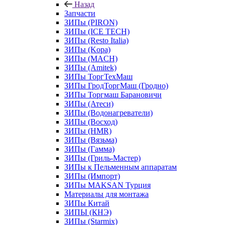
Назад
Запчасти
ЗИПы (PIRON)
ЗИПы (ICE TECH)
ЗИПы (Resto Italia)
ЗИПы (Kopa)
ЗИПы (MACH)
ЗИПы (Amitek)
ЗИПы ТоргТехМаш
ЗИПы ГродТоргМаш (Гродно)
ЗИПы Торгмаш Барановичи
ЗИПы (Атеси)
ЗИПы (Водонагреватели)
ЗИПы (Восход)
ЗИПы (HMR)
ЗИПы (Вязьма)
ЗИПы (Гамма)
ЗИПы (Гриль-Мастер)
ЗИПы к Пельменным аппаратам
ЗИПы (Импорт)
ЗИПы MAKSAN Турция
Материалы для монтажа
ЗИПы Китай
ЗИПЫ (КНЭ)
ЗИПы (Starmix)