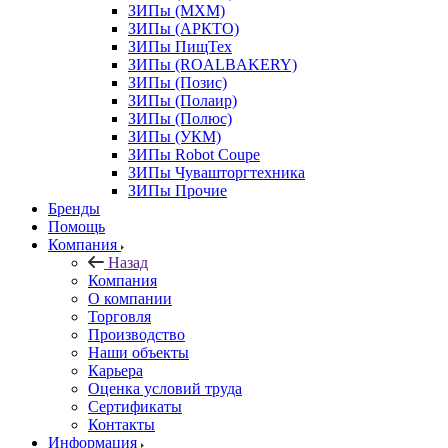
ЗИПы (МХМ)
ЗИПы (АРКТО)
ЗИПы ПищТех
ЗИПы (ROALBAKERY)
ЗИПы (Позис)
ЗИПы (Полаир)
ЗИПы (Полюс)
ЗИПы (УКМ)
ЗИПы Robot Coupe
ЗИПы Чувашторгтехника
ЗИПы Прочие
Бренды
Помощь
Компания
Назад
Компания
О компании
Торговля
Производство
Наши объекты
Карьера
Оценка условий труда
Сертификаты
Контакты
Информация