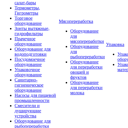
салат-бары
Термометры,
Гигрометры
Торговое
Мясопереработка
оборудование
Зонты вытяжные,
Оборудование
гидрофильтры
для
Прачечное
мясопереработки
оборудование
Упаковка
Оборудование
Оборудование для
для
водоподготовки
Упак
рыбопереработки
Посудомоечное
обор
Оборудование
оборудование
Упак
для переработки
Упаковочное
мате
овощей и
оборудование
фруктов
Санитарно-
Оборудование
гигиеническое
для переработки
оборудование
молока
Насосы для пищевой
промышленности
Смесители и
душирующие
устройства
Оборудование для
рыбопереработки