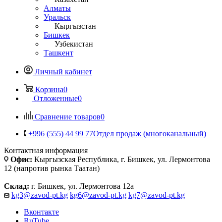
Алматы
Уральск
Кыргызстан
Бишкек
Узбекистан
Ташкент
Личный кабинет
Корзина
0
Отложенные
0
Сравнение товаров
0
+996 (555) 44 99 77
Отдел продаж (многоканальный)
Контактная информация
Офис:
Кыргызская Республика, г. Бишкек, ул. Лермонтова
12 (напротив рынка Таатан)
Склад:
г. Бишкек, ул. Лермонтова 12а
kg3@zavod-pt.kg
kg6@zavod-pt.kg
kg7@zavod-pt.kg
Вконтакте
RuTube