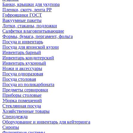
Банки, крышки для укупора
Пленки, скотч, лента РР
Гофроящики ГОСТ
Вакуумные пакеты
Лотки, стаканы, подложки
Салфетки влаговпитывающие
Формы, бумага, пергамент, фольга
Посуда и инвентарь
Посуда для японской кухни
Инвентарь барный
Инвентарь кондитерский
Инвентарь кухонный
Ножи и аксессуары
Посуда одноразовая
Посуда столовая
Посуда из поликарбоната
Предметы сервировки
Приборы столовые
Уборка помещений
Стеклянная посуда
Хозяйственные товары
Спецодежда
Оборудование и инвентарь для кейтеринга
Сиропы
Фуршетные системы