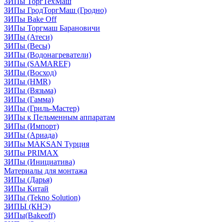
ЗИПы ТоргТехМаш
ЗИПы ГродТоргМаш (Гродно)
ЗИПы Bake Off
ЗИПы Торгмаш Барановичи
ЗИПы (Атеси)
ЗИПы (Весы)
ЗИПы (Водонагреватели)
ЗИПы (SAMAREF)
ЗИПы (Восход)
ЗИПы (HMR)
ЗИПы (Вязьма)
ЗИПы (Гамма)
ЗИПы (Гриль-Мастер)
ЗИПы к Пельменным аппаратам
ЗИПы (Импорт)
ЗИПы (Ариада)
ЗИПы MAKSAN Турция
ЗИПы PRIMAX
ЗИПы (Инициатива)
Материалы для монтажа
ЗИПы (Дарья)
ЗИПы Китай
ЗИПы (Tekno Solution)
ЗИПЫ (КНЭ)
ЗИПы(Bakeoff)