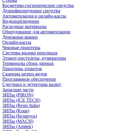
Стирка
Косметико-гигиенические средства
Дезинфицирующие средства
Автоматизация и онлайн-кассы
Видеонаблюдение
Расходные материалы
Оборудование для автоматизации
Денежные ящики
Онлайн-кассы
Чековые принтеры
Системы вызова персонала
Этикет-пистолеты, нумераторы
Терминалы сбора данных
Принтеры этикеток
Сканеры штрих-кодов
Программное обеспечение
Счетчики и детекторы валют
Запасные части
ЗИПы (PIRON)
ЗИПы (ICE TECH)
ЗИПы (Resto Italia)
ЗИПы (Kopa)
ЗИПы (Беларусь)
ЗИПы (MACH)
ЗИПы (Amitek)