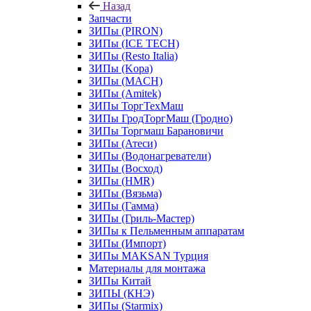
Назад
Запчасти
ЗИПы (PIRON)
ЗИПы (ICE TECH)
ЗИПы (Resto Italia)
ЗИПы (Kopa)
ЗИПы (MACH)
ЗИПы (Amitek)
ЗИПы ТоргТехМаш
ЗИПы ГродТоргМаш (Гродно)
ЗИПы Торгмаш Барановичи
ЗИПы (Атеси)
ЗИПы (Водонагреватели)
ЗИПы (Восход)
ЗИПы (HMR)
ЗИПы (Вязьма)
ЗИПы (Гамма)
ЗИПы (Гриль-Мастер)
ЗИПы к Пельменным аппаратам
ЗИПы (Импорт)
ЗИПы MAKSAN Турция
Материалы для монтажа
ЗИПы Китай
ЗИПЫ (КНЭ)
ЗИПы (Starmix)