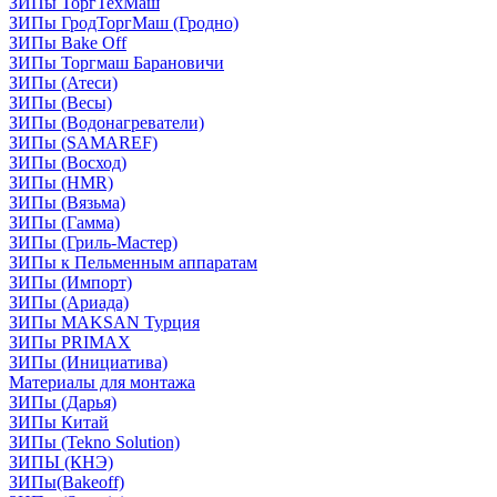
ЗИПы ТоргТехМаш
ЗИПы ГродТоргМаш (Гродно)
ЗИПы Bake Off
ЗИПы Торгмаш Барановичи
ЗИПы (Атеси)
ЗИПы (Весы)
ЗИПы (Водонагреватели)
ЗИПы (SAMAREF)
ЗИПы (Восход)
ЗИПы (HMR)
ЗИПы (Вязьма)
ЗИПы (Гамма)
ЗИПы (Гриль-Мастер)
ЗИПы к Пельменным аппаратам
ЗИПы (Импорт)
ЗИПы (Ариада)
ЗИПы MAKSAN Турция
ЗИПы PRIMAX
ЗИПы (Инициатива)
Материалы для монтажа
ЗИПы (Дарья)
ЗИПы Китай
ЗИПы (Tekno Solution)
ЗИПЫ (КНЭ)
ЗИПы(Bakeoff)