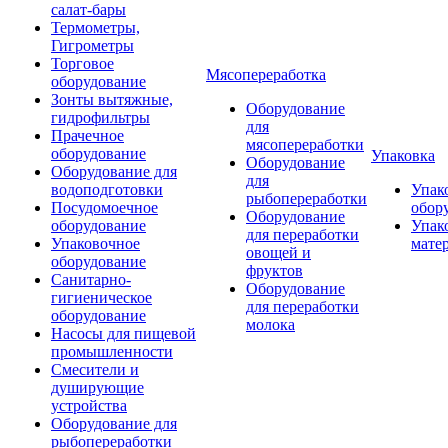
салат-бары
Термометры,
Гигрометры
Торговое
Мясопереработка
оборудование
Зонты вытяжные,
Оборудование
гидрофильтры
для
Прачечное
мясопереработки
оборудование
Упаковка
Оборудование
Оборудование для
для
водоподготовки
Упак
рыбопереработки
Посудомоечное
обор
Оборудование
оборудование
Упак
для переработки
Упаковочное
мате
овощей и
оборудование
фруктов
Санитарно-
Оборудование
гигиеническое
для переработки
оборудование
молока
Насосы для пищевой
промышленности
Смесители и
душирующие
устройства
Оборудование для
рыбопереработки