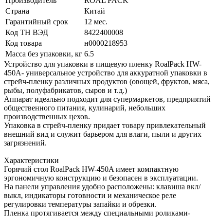
Производитель
ROAL PACK
Страна
Китай
Гарантийный срок
12 мес.
Код ТН ВЭД
8422400008
Код товара
н0000218953
Масса без упаковки, кг
6.5
Устройство для упаковки в пищевую пленку RoalPack HW-
450A- универсальное устройство для аккуратной упаковки в
стрейч-пленку различных продуктов (овощей, фруктов, мяса,
рыбы, полуфабрикатов, сыров и т.д.)
Аппарат идеально подходит для супермаркетов, предприятий
общественного питания, кулинарий, небольших
производственных цехов.
Упаковка в стрейч-пленку придает товару привлекательный
внешний вид и служит барьером для влаги, пыли и других
загрязнений.
Характеристики
Горячий стол RoalPack HW-450A имеет компактную
эргономичную конструкцию и безопасен в эксплуатации.
На панели управления удобно расположены: клавиша вкл/
выкл, индикаторы готовности и механическое реле
регулировки температуры запайки и обрезки.
Пленка протягивается между специальными роликами-