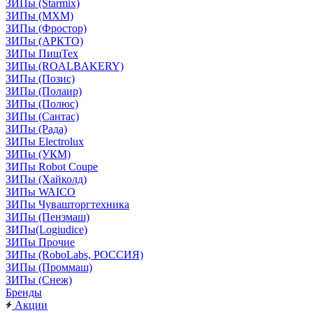
ЗИПы (Starmix)
ЗИПы (МХМ)
ЗИПы (Фростор)
ЗИПы (АРКТО)
ЗИПы ПищТех
ЗИПы (ROALBAKERY)
ЗИПы (Позис)
ЗИПы (Полаир)
ЗИПы (Полюс)
ЗИПы (Сантас)
ЗИПы (Рада)
ЗИПы Electrolux
ЗИПы (УКМ)
ЗИПы Robot Coupe
ЗИПы (Хайколд)
ЗИПы WAICO
ЗИПы Чувашторгтехника
ЗИПы (Пензмаш)
ЗИПы(Logiudice)
ЗИПы Прочие
ЗИПы (RoboLabs, РОССИЯ)
ЗИПы (Проммаш)
ЗИПы (Снеж)
Бренды
Акции