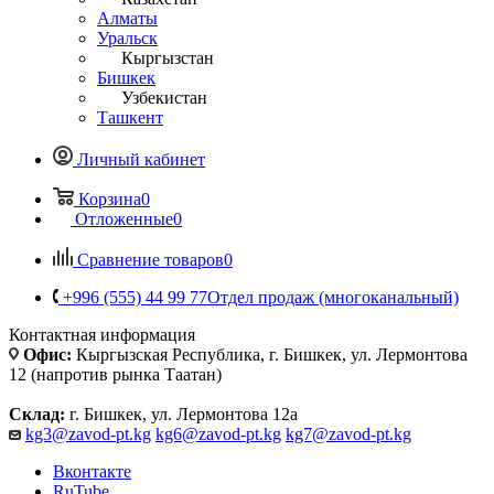
Алматы
Уральск
Кыргызстан
Бишкек
Узбекистан
Ташкент
Личный кабинет
Корзина
0
Отложенные
0
Сравнение товаров
0
+996 (555) 44 99 77
Отдел продаж (многоканальный)
Контактная информация
Офис:
Кыргызская Республика, г. Бишкек, ул. Лермонтова
12 (напротив рынка Таатан)
Склад:
г. Бишкек, ул. Лермонтова 12а
kg3@zavod-pt.kg
kg6@zavod-pt.kg
kg7@zavod-pt.kg
Вконтакте
RuTube