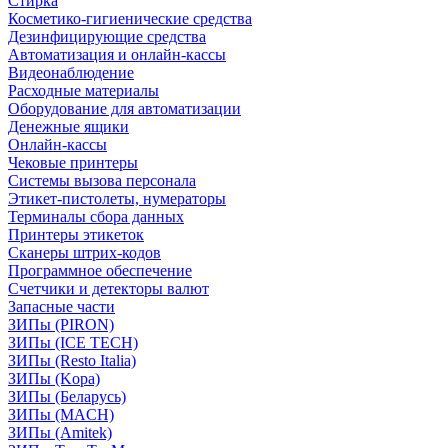
Стирка
Косметико-гигиенические средства
Дезинфицирующие средства
Автоматизация и онлайн-кассы
Видеонаблюдение
Расходные материалы
Оборудование для автоматизации
Денежные ящики
Онлайн-кассы
Чековые принтеры
Системы вызова персонала
Этикет-пистолеты, нумераторы
Терминалы сбора данных
Принтеры этикеток
Сканеры штрих-кодов
Программное обеспечение
Счетчики и детекторы валют
Запасные части
ЗИПы (PIRON)
ЗИПы (ICE TECH)
ЗИПы (Resto Italia)
ЗИПы (Kopa)
ЗИПы (Беларусь)
ЗИПы (MACH)
ЗИПы (Amitek)