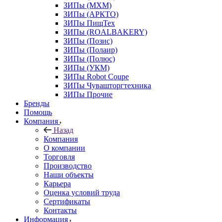
ЗИПы (МХМ)
ЗИПы (АРКТО)
ЗИПы ПищТех
ЗИПы (ROALBAKERY)
ЗИПы (Позис)
ЗИПы (Полаир)
ЗИПы (Полюс)
ЗИПы (УКМ)
ЗИПы Robot Coupe
ЗИПы Чувашторгтехника
ЗИПы Прочие
Бренды
Помощь
Компания
Назад
Компания
О компании
Торговля
Производство
Наши объекты
Карьера
Оценка условий труда
Сертификаты
Контакты
Информация