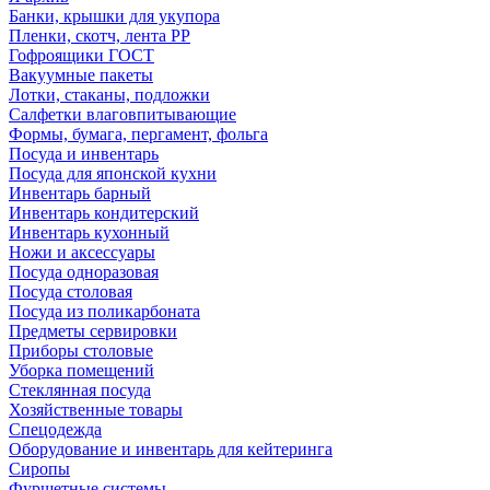
Банки, крышки для укупора
Пленки, скотч, лента РР
Гофроящики ГОСТ
Вакуумные пакеты
Лотки, стаканы, подложки
Салфетки влаговпитывающие
Формы, бумага, пергамент, фольга
Посуда и инвентарь
Посуда для японской кухни
Инвентарь барный
Инвентарь кондитерский
Инвентарь кухонный
Ножи и аксессуары
Посуда одноразовая
Посуда столовая
Посуда из поликарбоната
Предметы сервировки
Приборы столовые
Уборка помещений
Стеклянная посуда
Хозяйственные товары
Спецодежда
Оборудование и инвентарь для кейтеринга
Сиропы
Фуршетные системы