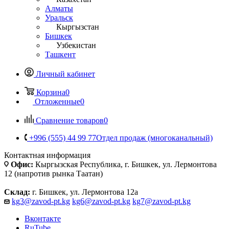
Алматы
Уральск
Кыргызстан
Бишкек
Узбекистан
Ташкент
Личный кабинет
Корзина
0
Отложенные
0
Сравнение товаров
0
+996 (555) 44 99 77
Отдел продаж (многоканальный)
Контактная информация
Офис:
Кыргызская Республика, г. Бишкек, ул. Лермонтова
12 (напротив рынка Таатан)
Склад:
г. Бишкек, ул. Лермонтова 12а
kg3@zavod-pt.kg
kg6@zavod-pt.kg
kg7@zavod-pt.kg
Вконтакте
RuTube