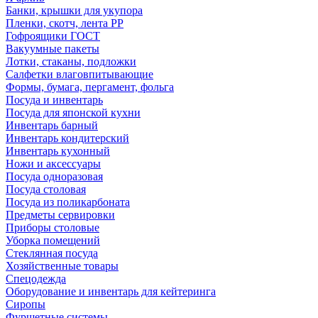
Банки, крышки для укупора
Пленки, скотч, лента РР
Гофроящики ГОСТ
Вакуумные пакеты
Лотки, стаканы, подложки
Салфетки влаговпитывающие
Формы, бумага, пергамент, фольга
Посуда и инвентарь
Посуда для японской кухни
Инвентарь барный
Инвентарь кондитерский
Инвентарь кухонный
Ножи и аксессуары
Посуда одноразовая
Посуда столовая
Посуда из поликарбоната
Предметы сервировки
Приборы столовые
Уборка помещений
Стеклянная посуда
Хозяйственные товары
Спецодежда
Оборудование и инвентарь для кейтеринга
Сиропы
Фуршетные системы