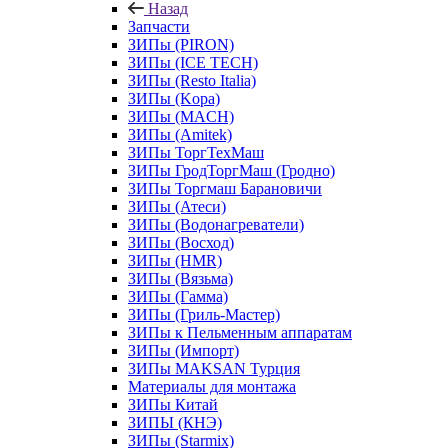
Назад
Запчасти
ЗИПы (PIRON)
ЗИПы (ICE TECH)
ЗИПы (Resto Italia)
ЗИПы (Kopa)
ЗИПы (MACH)
ЗИПы (Amitek)
ЗИПы ТоргТехМаш
ЗИПы ГродТоргМаш (Гродно)
ЗИПы Торгмаш Барановичи
ЗИПы (Атеси)
ЗИПы (Водонагреватели)
ЗИПы (Восход)
ЗИПы (HMR)
ЗИПы (Вязьма)
ЗИПы (Гамма)
ЗИПы (Гриль-Мастер)
ЗИПы к Пельменным аппаратам
ЗИПы (Импорт)
ЗИПы MAKSAN Турция
Материалы для монтажа
ЗИПы Китай
ЗИПЫ (КНЭ)
ЗИПы (Starmix)