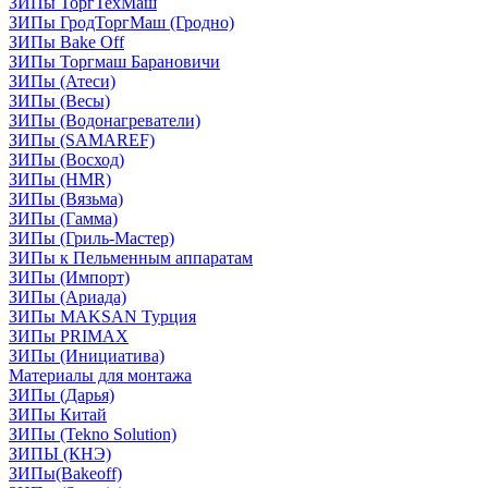
ЗИПы ТоргТехМаш
ЗИПы ГродТоргМаш (Гродно)
ЗИПы Bake Off
ЗИПы Торгмаш Барановичи
ЗИПы (Атеси)
ЗИПы (Весы)
ЗИПы (Водонагреватели)
ЗИПы (SAMAREF)
ЗИПы (Восход)
ЗИПы (HMR)
ЗИПы (Вязьма)
ЗИПы (Гамма)
ЗИПы (Гриль-Мастер)
ЗИПы к Пельменным аппаратам
ЗИПы (Импорт)
ЗИПы (Ариада)
ЗИПы MAKSAN Турция
ЗИПы PRIMAX
ЗИПы (Инициатива)
Материалы для монтажа
ЗИПы (Дарья)
ЗИПы Китай
ЗИПы (Tekno Solution)
ЗИПЫ (КНЭ)
ЗИПы(Bakeoff)