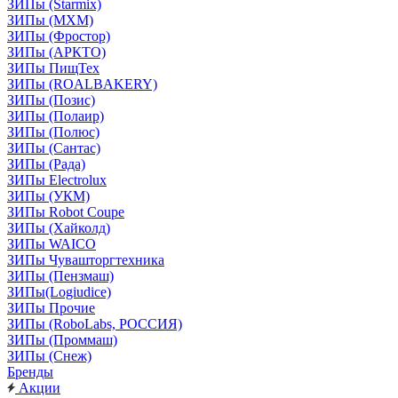
ЗИПы (Starmix)
ЗИПы (МХМ)
ЗИПы (Фростор)
ЗИПы (АРКТО)
ЗИПы ПищТех
ЗИПы (ROALBAKERY)
ЗИПы (Позис)
ЗИПы (Полаир)
ЗИПы (Полюс)
ЗИПы (Сантас)
ЗИПы (Рада)
ЗИПы Electrolux
ЗИПы (УКМ)
ЗИПы Robot Coupe
ЗИПы (Хайколд)
ЗИПы WAICO
ЗИПы Чувашторгтехника
ЗИПы (Пензмаш)
ЗИПы(Logiudice)
ЗИПы Прочие
ЗИПы (RoboLabs, РОССИЯ)
ЗИПы (Проммаш)
ЗИПы (Снеж)
Бренды
Акции