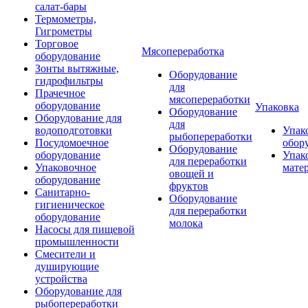
салат-бары
Термометры,
Гигрометры
Торговое
Мясопереработка
оборудование
Зонты вытяжные,
Оборудование
гидрофильтры
для
Прачечное
мясопереработки
оборудование
Упаковка
Оборудование
Оборудование для
для
водоподготовки
Упак
рыбопереработки
Посудомоечное
обор
Оборудование
оборудование
Упак
для переработки
Упаковочное
мате
овощей и
оборудование
фруктов
Санитарно-
Оборудование
гигиеническое
для переработки
оборудование
молока
Насосы для пищевой
промышленности
Смесители и
душирующие
устройства
Оборудование для
рыбопереработки