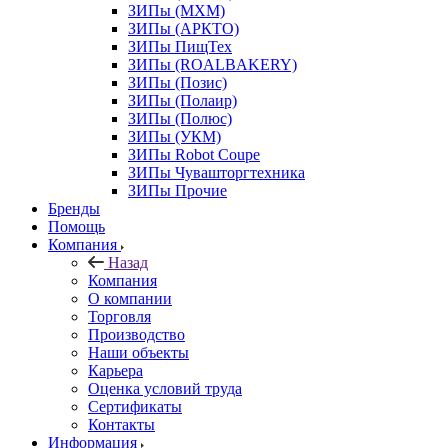
ЗИПы (МХМ)
ЗИПы (АРКТО)
ЗИПы ПищТех
ЗИПы (ROALBAKERY)
ЗИПы (Позис)
ЗИПы (Полаир)
ЗИПы (Полюс)
ЗИПы (УКМ)
ЗИПы Robot Coupe
ЗИПы Чувашторгтехника
ЗИПы Прочие
Бренды
Помощь
Компания
Назад
Компания
О компании
Торговля
Производство
Наши объекты
Карьера
Оценка условий труда
Сертификаты
Контакты
Информация