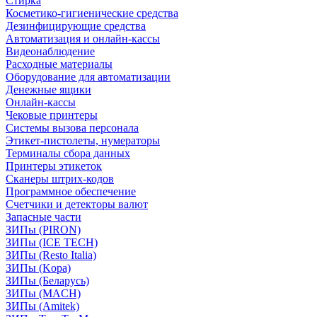
Стирка
Косметико-гигиенические средства
Дезинфицирующие средства
Автоматизация и онлайн-кассы
Видеонаблюдение
Расходные материалы
Оборудование для автоматизации
Денежные ящики
Онлайн-кассы
Чековые принтеры
Системы вызова персонала
Этикет-пистолеты, нумераторы
Терминалы сбора данных
Принтеры этикеток
Сканеры штрих-кодов
Программное обеспечение
Счетчики и детекторы валют
Запасные части
ЗИПы (PIRON)
ЗИПы (ICE TECH)
ЗИПы (Resto Italia)
ЗИПы (Kopa)
ЗИПы (Беларусь)
ЗИПы (MACH)
ЗИПы (Amitek)