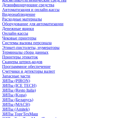
Косметико-гигиенические средства
Дезинфицирующие средства
Автоматизация и онлайн-кассы
Видеонаблюдение
Расходные материалы
Оборудование для автоматизации
Денежные ящики
Онлайн-кассы
Чековые принтеры
Системы вызова персонала
Этикет-пистолеты, нумераторы
Терминалы сбора данных
Принтеры этикеток
Сканеры штрих-кодов
Программное обеспечение
Счетчики и детекторы валют
Запасные части
ЗИПы (PIRON)
ЗИПы (ICE TECH)
ЗИПы (Resto Italia)
ЗИПы (Kopa)
ЗИПы (Беларусь)
ЗИПы (MACH)
ЗИПы (Amitek)
ЗИПы ТоргТехМаш