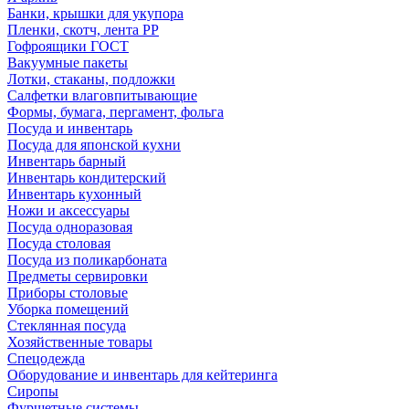
Банки, крышки для укупора
Пленки, скотч, лента РР
Гофроящики ГОСТ
Вакуумные пакеты
Лотки, стаканы, подложки
Салфетки влаговпитывающие
Формы, бумага, пергамент, фольга
Посуда и инвентарь
Посуда для японской кухни
Инвентарь барный
Инвентарь кондитерский
Инвентарь кухонный
Ножи и аксессуары
Посуда одноразовая
Посуда столовая
Посуда из поликарбоната
Предметы сервировки
Приборы столовые
Уборка помещений
Стеклянная посуда
Хозяйственные товары
Спецодежда
Оборудование и инвентарь для кейтеринга
Сиропы
Фуршетные системы