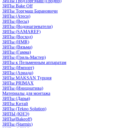
ЗИПы ГродТоргМаш (Гродно)
ЗИПы Bake Off
ЗИПы Торгмаш Барановичи
ЗИПы (Атеси)
ЗИПы (Весы)
ЗИПы (Водонагреватели)
ЗИПы (SAMAREF)
ЗИПы (Восход)
ЗИПы (HMR)
ЗИПы (Вязьма)
ЗИПы (Гамма)
ЗИПы (Гриль-Мастер)
ЗИПы к Пельменным аппаратам
ЗИПы (Импорт)
ЗИПы (Ариада)
ЗИПы MAKSAN Турция
ЗИПы PRIMAX
ЗИПы (Инициатива)
Материалы для монтажа
ЗИПы (Дарья)
ЗИПы Китай
ЗИПы (Tekno Solution)
ЗИПЫ (КНЭ)
ЗИПы(Bakeoff)
ЗИПы (Starmix)