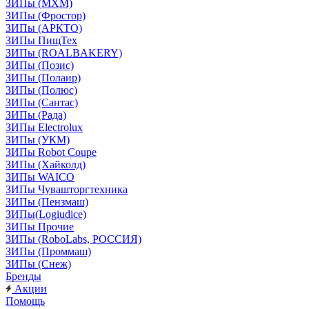
ЗИПы (МХМ)
ЗИПы (Фростор)
ЗИПы (АРКТО)
ЗИПы ПищТех
ЗИПы (ROALBAKERY)
ЗИПы (Позис)
ЗИПы (Полаир)
ЗИПы (Полюс)
ЗИПы (Сантас)
ЗИПы (Рада)
ЗИПы Electrolux
ЗИПы (УКМ)
ЗИПы Robot Coupe
ЗИПы (Хайколд)
ЗИПы WAICO
ЗИПы Чувашторгтехника
ЗИПы (Пензмаш)
ЗИПы(Logiudice)
ЗИПы Прочие
ЗИПы (RoboLabs, РОССИЯ)
ЗИПы (Проммаш)
ЗИПы (Снеж)
Бренды
Акции
Помощь