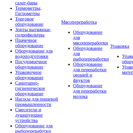
салат-бары
Термометры,
Гигрометры
Торговое
Мясопереработка
оборудование
Зонты вытяжные,
Оборудование
гидрофильтры
для
Прачечное
мясопереработки
оборудование
Упаковка
Оборудование
Оборудование для
для
водоподготовки
Упак
рыбопереработки
Посудомоечное
обор
Оборудование
оборудование
Упак
для переработки
Упаковочное
мате
овощей и
оборудование
фруктов
Санитарно-
Оборудование
гигиеническое
для переработки
оборудование
молока
Насосы для пищевой
промышленности
Смесители и
душирующие
устройства
Оборудование для
рыбопереработки