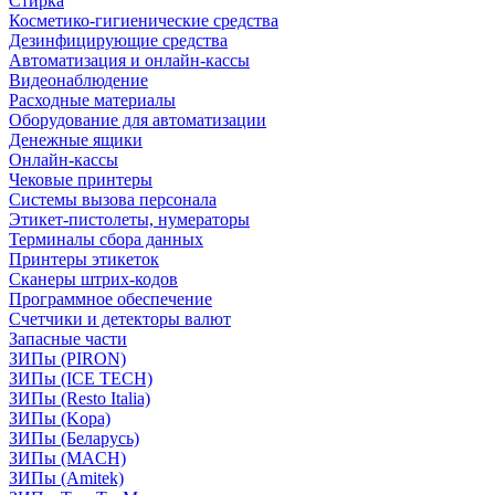
Стирка
Косметико-гигиенические средства
Дезинфицирующие средства
Автоматизация и онлайн-кассы
Видеонаблюдение
Расходные материалы
Оборудование для автоматизации
Денежные ящики
Онлайн-кассы
Чековые принтеры
Системы вызова персонала
Этикет-пистолеты, нумераторы
Терминалы сбора данных
Принтеры этикеток
Сканеры штрих-кодов
Программное обеспечение
Счетчики и детекторы валют
Запасные части
ЗИПы (PIRON)
ЗИПы (ICE TECH)
ЗИПы (Resto Italia)
ЗИПы (Kopa)
ЗИПы (Беларусь)
ЗИПы (MACH)
ЗИПы (Amitek)