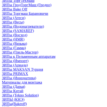
ЗИПы ТоргТехМаш
ЗИПы ГродТоргМаш (Гродно)
ЗИПы Bake Off
ЗИПы Торгмаш Барановичи
ЗИПы (Атеси)
ЗИПы (Весы)
ЗИПы (Водонагреватели)
ЗИПы (SAMAREF)
ЗИПы (Восход)
ЗИПы (HMR)
ЗИПы (Вязьма)
ЗИПы (Гамма)
ЗИПы (Гриль-Мастер)
ЗИПы к Пельменным аппаратам
ЗИПы (Импорт)
ЗИПы (Ариада)
ЗИПы MAKSAN Турция
ЗИПы PRIMAX
ЗИПы (Инициатива)
Материалы для монтажа
ЗИПы (Дарья)
ЗИПы Китай
ЗИПы (Tekno Solution)
ЗИПЫ (КНЭ)
ЗИПы(Bakeoff)