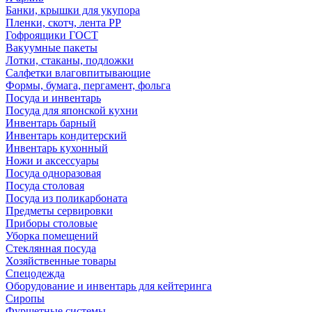
Банки, крышки для укупора
Пленки, скотч, лента РР
Гофроящики ГОСТ
Вакуумные пакеты
Лотки, стаканы, подложки
Салфетки влаговпитывающие
Формы, бумага, пергамент, фольга
Посуда и инвентарь
Посуда для японской кухни
Инвентарь барный
Инвентарь кондитерский
Инвентарь кухонный
Ножи и аксессуары
Посуда одноразовая
Посуда столовая
Посуда из поликарбоната
Предметы сервировки
Приборы столовые
Уборка помещений
Стеклянная посуда
Хозяйственные товары
Спецодежда
Оборудование и инвентарь для кейтеринга
Сиропы
Фуршетные системы