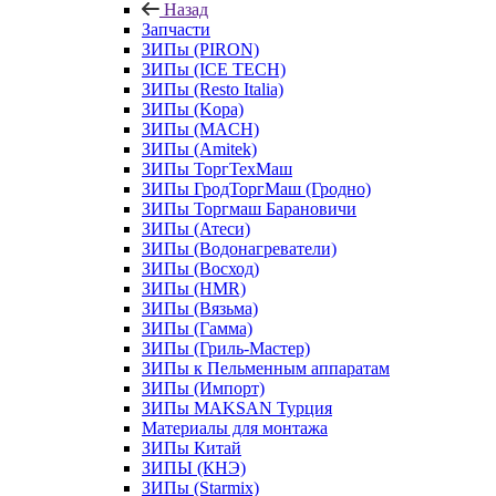
Назад
Запчасти
ЗИПы (PIRON)
ЗИПы (ICE TECH)
ЗИПы (Resto Italia)
ЗИПы (Kopa)
ЗИПы (MACH)
ЗИПы (Amitek)
ЗИПы ТоргТехМаш
ЗИПы ГродТоргМаш (Гродно)
ЗИПы Торгмаш Барановичи
ЗИПы (Атеси)
ЗИПы (Водонагреватели)
ЗИПы (Восход)
ЗИПы (HMR)
ЗИПы (Вязьма)
ЗИПы (Гамма)
ЗИПы (Гриль-Мастер)
ЗИПы к Пельменным аппаратам
ЗИПы (Импорт)
ЗИПы MAKSAN Турция
Материалы для монтажа
ЗИПы Китай
ЗИПЫ (КНЭ)
ЗИПы (Starmix)