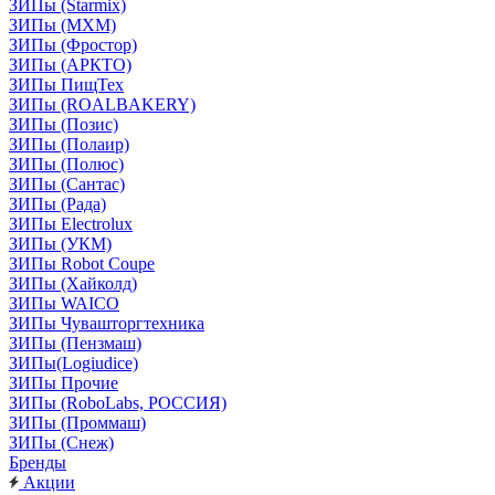
ЗИПы (Starmix)
ЗИПы (МХМ)
ЗИПы (Фростор)
ЗИПы (АРКТО)
ЗИПы ПищТех
ЗИПы (ROALBAKERY)
ЗИПы (Позис)
ЗИПы (Полаир)
ЗИПы (Полюс)
ЗИПы (Сантас)
ЗИПы (Рада)
ЗИПы Electrolux
ЗИПы (УКМ)
ЗИПы Robot Coupe
ЗИПы (Хайколд)
ЗИПы WAICO
ЗИПы Чувашторгтехника
ЗИПы (Пензмаш)
ЗИПы(Logiudice)
ЗИПы Прочие
ЗИПы (RoboLabs, РОССИЯ)
ЗИПы (Проммаш)
ЗИПы (Снеж)
Бренды
Акции