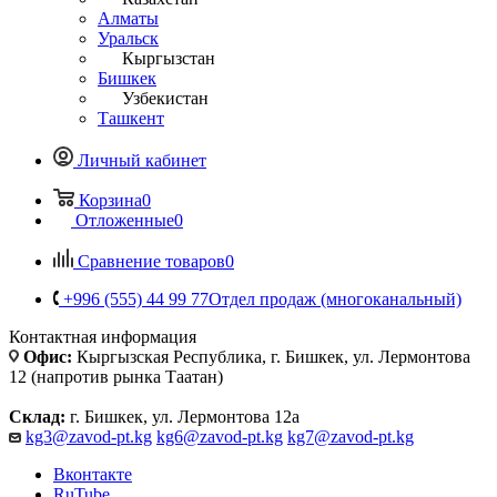
Алматы
Уральск
Кыргызстан
Бишкек
Узбекистан
Ташкент
Личный кабинет
Корзина
0
Отложенные
0
Сравнение товаров
0
+996 (555) 44 99 77
Отдел продаж (многоканальный)
Контактная информация
Офис:
Кыргызская Республика, г. Бишкек, ул. Лермонтова
12 (напротив рынка Таатан)
Склад:
г. Бишкек, ул. Лермонтова 12а
kg3@zavod-pt.kg
kg6@zavod-pt.kg
kg7@zavod-pt.kg
Вконтакте
RuTube