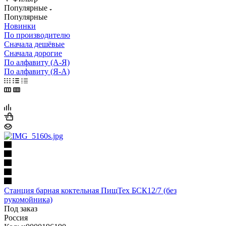
Популярные
Популярные
Новинки
По производителю
Сначала дешёвые
Сначала дорогие
По алфавиту (А-Я)
По алфавиту (Я-А)
Станция барная коктельная ПищТех БСК12/7 (без
рукомойника)
Под заказ
Россия