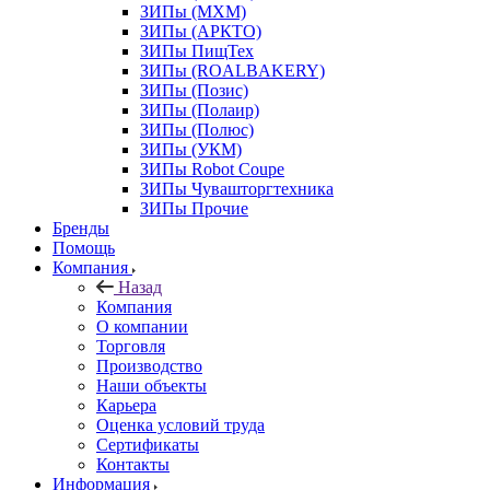
ЗИПы (МХМ)
ЗИПы (АРКТО)
ЗИПы ПищТех
ЗИПы (ROALBAKERY)
ЗИПы (Позис)
ЗИПы (Полаир)
ЗИПы (Полюс)
ЗИПы (УКМ)
ЗИПы Robot Coupe
ЗИПы Чувашторгтехника
ЗИПы Прочие
Бренды
Помощь
Компания
Назад
Компания
О компании
Торговля
Производство
Наши объекты
Карьера
Оценка условий труда
Сертификаты
Контакты
Информация