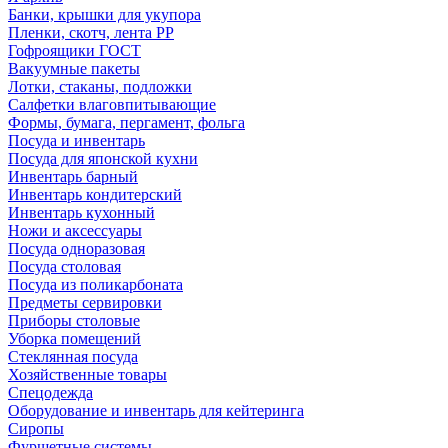
Банки, крышки для укупора
Пленки, скотч, лента РР
Гофроящики ГОСТ
Вакуумные пакеты
Лотки, стаканы, подложки
Салфетки влаговпитывающие
Формы, бумага, пергамент, фольга
Посуда и инвентарь
Посуда для японской кухни
Инвентарь барный
Инвентарь кондитерский
Инвентарь кухонный
Ножи и аксессуары
Посуда одноразовая
Посуда столовая
Посуда из поликарбоната
Предметы сервировки
Приборы столовые
Уборка помещений
Стеклянная посуда
Хозяйственные товары
Спецодежда
Оборудование и инвентарь для кейтеринга
Сиропы
Фуршетные системы