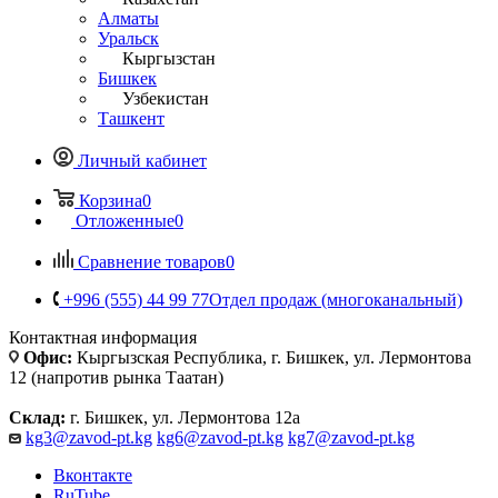
Алматы
Уральск
Кыргызстан
Бишкек
Узбекистан
Ташкент
Личный кабинет
Корзина
0
Отложенные
0
Сравнение товаров
0
+996 (555) 44 99 77
Отдел продаж (многоканальный)
Контактная информация
Офис:
Кыргызская Республика, г. Бишкек, ул. Лермонтова
12 (напротив рынка Таатан)
Склад:
г. Бишкек, ул. Лермонтова 12а
kg3@zavod-pt.kg
kg6@zavod-pt.kg
kg7@zavod-pt.kg
Вконтакте
RuTube