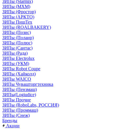
ЗИПы (Starmix)
ЗИПы (МХМ)
ЗИПы (Фростор)
ЗИПы (АРКТО)
ЗИПы ПищТех
ЗИПы (ROALBAKERY)
ЗИПы (Позис)
ЗИПы (Полаир)
ЗИПы (Полюс)
ЗИПы (Сантас)
ЗИПы (Рада)
ЗИПы Electrolux
ЗИПы (УКМ)
ЗИПы Robot Coupe
ЗИПы (Хайколд)
ЗИПы WAICO
ЗИПы Чувашторгтехника
ЗИПы (Пензмаш)
ЗИПы(Logiudice)
ЗИПы Прочие
ЗИПы (RoboLabs, РОССИЯ)
ЗИПы (Проммаш)
ЗИПы (Снеж)
Бренды
Акции