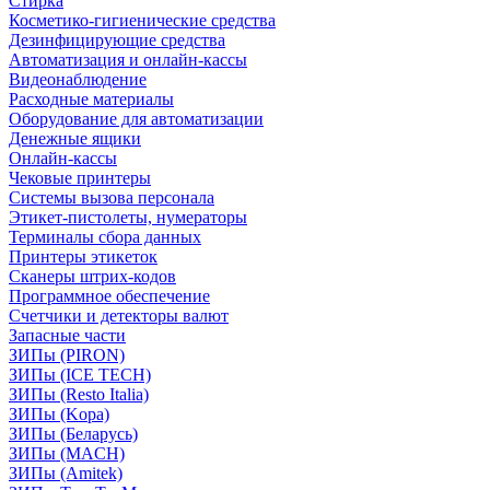
Стирка
Косметико-гигиенические средства
Дезинфицирующие средства
Автоматизация и онлайн-кассы
Видеонаблюдение
Расходные материалы
Оборудование для автоматизации
Денежные ящики
Онлайн-кассы
Чековые принтеры
Системы вызова персонала
Этикет-пистолеты, нумераторы
Терминалы сбора данных
Принтеры этикеток
Сканеры штрих-кодов
Программное обеспечение
Счетчики и детекторы валют
Запасные части
ЗИПы (PIRON)
ЗИПы (ICE TECH)
ЗИПы (Resto Italia)
ЗИПы (Kopa)
ЗИПы (Беларусь)
ЗИПы (MACH)
ЗИПы (Amitek)