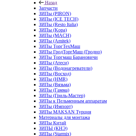
Назад
Запчасти
ЗИПы (PIRON)
ЗИПы (ICE TECH)
ЗИПы (Resto Italia)
ЗИПы (Kopa)
ЗИПы (MACH)
ЗИПы (Amitek)
ЗИПы ТоргТехМаш
ЗИПы ГродТоргМаш (Гродно)
ЗИПы Торгмаш Барановичи
ЗИПы (Атеси)
ЗИПы (Водонагреватели)
ЗИПы (Восход)
ЗИПы (HMR)
ЗИПы (Вязьма)
ЗИПы (Гамма)
ЗИПы (Гриль-Мастер)
ЗИПы к Пельменным аппаратам
ЗИПы (Импорт)
ЗИПы MAKSAN Турция
Материалы для монтажа
ЗИПы Китай
ЗИПЫ (КНЭ)
ЗИПы (Starmix)