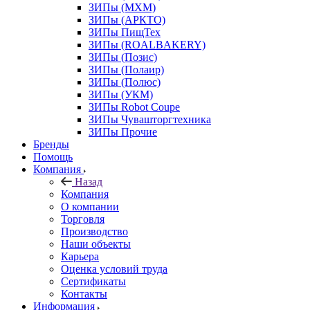
ЗИПы (МХМ)
ЗИПы (АРКТО)
ЗИПы ПищТех
ЗИПы (ROALBAKERY)
ЗИПы (Позис)
ЗИПы (Полаир)
ЗИПы (Полюс)
ЗИПы (УКМ)
ЗИПы Robot Coupe
ЗИПы Чувашторгтехника
ЗИПы Прочие
Бренды
Помощь
Компания
Назад
Компания
О компании
Торговля
Производство
Наши объекты
Карьера
Оценка условий труда
Сертификаты
Контакты
Информация