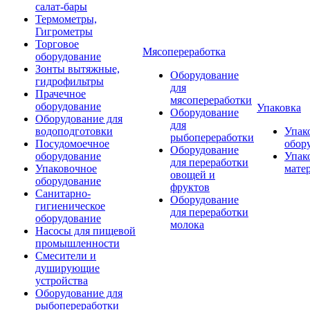
салат-бары
Термометры,
Гигрометры
Торговое
Мясопереработка
оборудование
Зонты вытяжные,
Оборудование
гидрофильтры
для
Прачечное
мясопереработки
оборудование
Упаковка
Оборудование
Оборудование для
для
водоподготовки
Упак
рыбопереработки
Посудомоечное
обор
Оборудование
оборудование
Упак
для переработки
Упаковочное
мате
овощей и
оборудование
фруктов
Санитарно-
Оборудование
гигиеническое
для переработки
оборудование
молока
Насосы для пищевой
промышленности
Смесители и
душирующие
устройства
Оборудование для
рыбопереработки