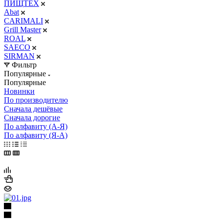
ПИЩТЕХ
Abat
CARIMALI
Grill Master
ROAL
SAECO
SIRMAN
Фильтр
Популярные
Популярные
Новинки
По производителю
Сначала дешёвые
Сначала дорогие
По алфавиту (А-Я)
По алфавиту (Я-А)