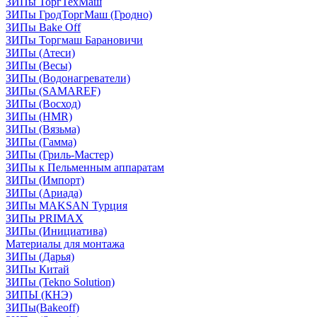
ЗИПы ТоргТехМаш
ЗИПы ГродТоргМаш (Гродно)
ЗИПы Bake Off
ЗИПы Торгмаш Барановичи
ЗИПы (Атеси)
ЗИПы (Весы)
ЗИПы (Водонагреватели)
ЗИПы (SAMAREF)
ЗИПы (Восход)
ЗИПы (HMR)
ЗИПы (Вязьма)
ЗИПы (Гамма)
ЗИПы (Гриль-Мастер)
ЗИПы к Пельменным аппаратам
ЗИПы (Импорт)
ЗИПы (Ариада)
ЗИПы MAKSAN Турция
ЗИПы PRIMAX
ЗИПы (Инициатива)
Материалы для монтажа
ЗИПы (Дарья)
ЗИПы Китай
ЗИПы (Tekno Solution)
ЗИПЫ (КНЭ)
ЗИПы(Bakeoff)