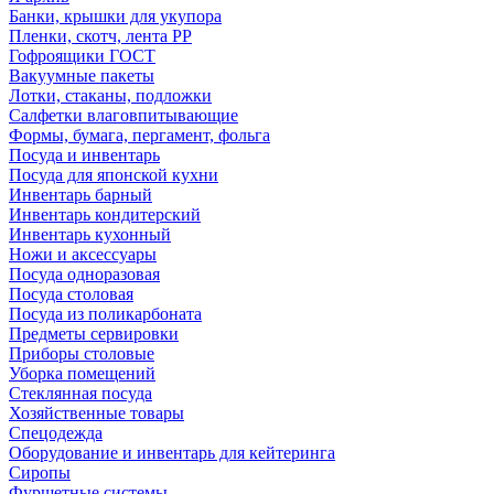
Банки, крышки для укупора
Пленки, скотч, лента РР
Гофроящики ГОСТ
Вакуумные пакеты
Лотки, стаканы, подложки
Салфетки влаговпитывающие
Формы, бумага, пергамент, фольга
Посуда и инвентарь
Посуда для японской кухни
Инвентарь барный
Инвентарь кондитерский
Инвентарь кухонный
Ножи и аксессуары
Посуда одноразовая
Посуда столовая
Посуда из поликарбоната
Предметы сервировки
Приборы столовые
Уборка помещений
Стеклянная посуда
Хозяйственные товары
Спецодежда
Оборудование и инвентарь для кейтеринга
Сиропы
Фуршетные системы