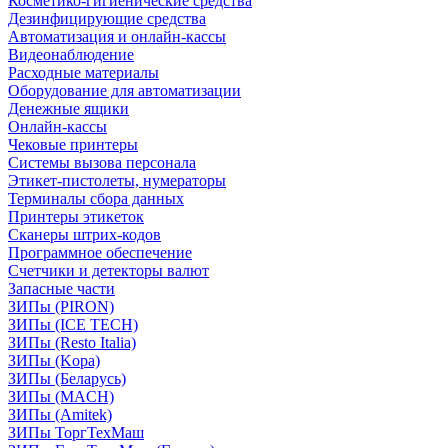
Косметико-гигиенические средства
Дезинфицирующие средства
Автоматизация и онлайн-кассы
Видеонаблюдение
Расходные материалы
Оборудование для автоматизации
Денежные ящики
Онлайн-кассы
Чековые принтеры
Системы вызова персонала
Этикет-пистолеты, нумераторы
Терминалы сбора данных
Принтеры этикеток
Сканеры штрих-кодов
Программное обеспечение
Счетчики и детекторы валют
Запасные части
ЗИПы (PIRON)
ЗИПы (ICE TECH)
ЗИПы (Resto Italia)
ЗИПы (Kopa)
ЗИПы (Беларусь)
ЗИПы (MACH)
ЗИПы (Amitek)
ЗИПы ТоргТехМаш