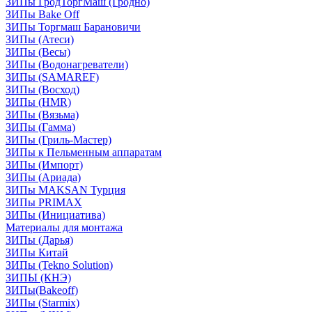
ЗИПы ГродТоргМаш (Гродно)
ЗИПы Bake Off
ЗИПы Торгмаш Барановичи
ЗИПы (Атеси)
ЗИПы (Весы)
ЗИПы (Водонагреватели)
ЗИПы (SAMAREF)
ЗИПы (Восход)
ЗИПы (HMR)
ЗИПы (Вязьма)
ЗИПы (Гамма)
ЗИПы (Гриль-Мастер)
ЗИПы к Пельменным аппаратам
ЗИПы (Импорт)
ЗИПы (Ариада)
ЗИПы MAKSAN Турция
ЗИПы PRIMAX
ЗИПы (Инициатива)
Материалы для монтажа
ЗИПы (Дарья)
ЗИПы Китай
ЗИПы (Tekno Solution)
ЗИПЫ (КНЭ)
ЗИПы(Bakeoff)
ЗИПы (Starmix)