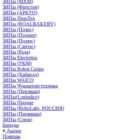
ЗИПы (МХМ)
ЗИПы (Фростор)
ЗИПы (АРКТО)
ЗИПы ПищТех
ЗИПы (ROALBAKERY)
ЗИПы (Позис)
ЗИПы (Полаир)
ЗИПы (Полюс)
ЗИПы (Сантас)
ЗИПы (Рада)
ЗИПы Electrolux
ЗИПы (УКМ)
ЗИПы Robot Coupe
ЗИПы (Хайколд)
ЗИПы WAICO
ЗИПы Чувашторгтехника
ЗИПы (Пензмаш)
ЗИПы(Logiudice)
ЗИПы Прочие
ЗИПы (RoboLabs, РОССИЯ)
ЗИПы (Проммаш)
ЗИПы (Снеж)
Бренды
Акции
Помощь