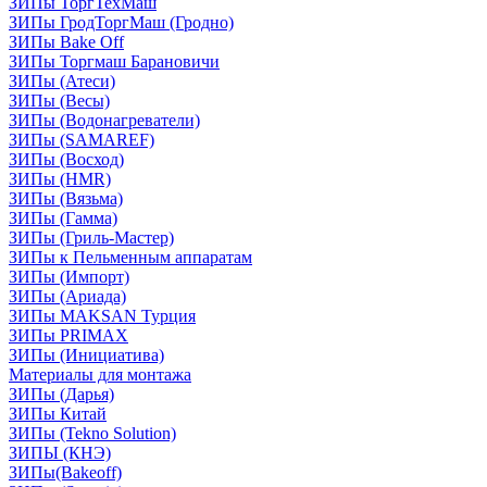
ЗИПы ТоргТехМаш
ЗИПы ГродТоргМаш (Гродно)
ЗИПы Bake Off
ЗИПы Торгмаш Барановичи
ЗИПы (Атеси)
ЗИПы (Весы)
ЗИПы (Водонагреватели)
ЗИПы (SAMAREF)
ЗИПы (Восход)
ЗИПы (HMR)
ЗИПы (Вязьма)
ЗИПы (Гамма)
ЗИПы (Гриль-Мастер)
ЗИПы к Пельменным аппаратам
ЗИПы (Импорт)
ЗИПы (Ариада)
ЗИПы MAKSAN Турция
ЗИПы PRIMAX
ЗИПы (Инициатива)
Материалы для монтажа
ЗИПы (Дарья)
ЗИПы Китай
ЗИПы (Tekno Solution)
ЗИПЫ (КНЭ)
ЗИПы(Bakeoff)