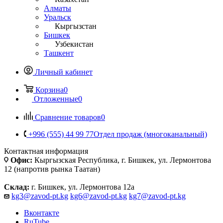
Алматы
Уральск
Кыргызстан
Бишкек
Узбекистан
Ташкент
Личный кабинет
Корзина
0
Отложенные
0
Сравнение товаров
0
+996 (555) 44 99 77
Отдел продаж (многоканальный)
Контактная информация
Офис:
Кыргызская Республика, г. Бишкек, ул. Лермонтова
12 (напротив рынка Таатан)
Склад:
г. Бишкек, ул. Лермонтова 12а
kg3@zavod-pt.kg
kg6@zavod-pt.kg
kg7@zavod-pt.kg
Вконтакте
RuTube