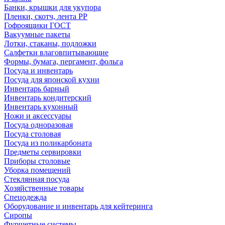
Банки, крышки для укупора
Пленки, скотч, лента РР
Гофроящики ГОСТ
Вакуумные пакеты
Лотки, стаканы, подложки
Салфетки влаговпитывающие
Формы, бумага, пергамент, фольга
Посуда и инвентарь
Посуда для японской кухни
Инвентарь барный
Инвентарь кондитерский
Инвентарь кухонный
Ножи и аксессуары
Посуда одноразовая
Посуда столовая
Посуда из поликарбоната
Предметы сервировки
Приборы столовые
Уборка помещений
Стеклянная посуда
Хозяйственные товары
Спецодежда
Оборудование и инвентарь для кейтеринга
Сиропы
Фуршетные системы