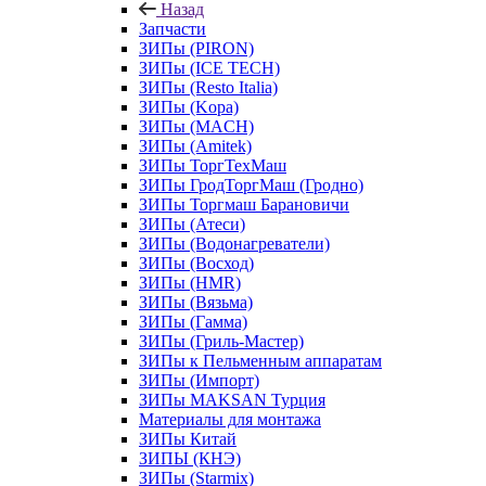
Назад
Запчасти
ЗИПы (PIRON)
ЗИПы (ICE TECH)
ЗИПы (Resto Italia)
ЗИПы (Kopa)
ЗИПы (MACH)
ЗИПы (Amitek)
ЗИПы ТоргТехМаш
ЗИПы ГродТоргМаш (Гродно)
ЗИПы Торгмаш Барановичи
ЗИПы (Атеси)
ЗИПы (Водонагреватели)
ЗИПы (Восход)
ЗИПы (HMR)
ЗИПы (Вязьма)
ЗИПы (Гамма)
ЗИПы (Гриль-Мастер)
ЗИПы к Пельменным аппаратам
ЗИПы (Импорт)
ЗИПы MAKSAN Турция
Материалы для монтажа
ЗИПы Китай
ЗИПЫ (КНЭ)
ЗИПы (Starmix)