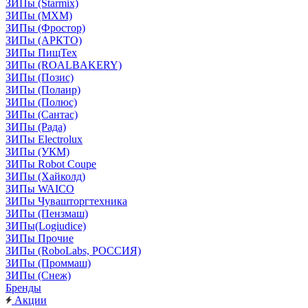
ЗИПы (Starmix)
ЗИПы (МХМ)
ЗИПы (Фростор)
ЗИПы (АРКТО)
ЗИПы ПищТех
ЗИПы (ROALBAKERY)
ЗИПы (Позис)
ЗИПы (Полаир)
ЗИПы (Полюс)
ЗИПы (Сантас)
ЗИПы (Рада)
ЗИПы Electrolux
ЗИПы (УКМ)
ЗИПы Robot Coupe
ЗИПы (Хайколд)
ЗИПы WAICO
ЗИПы Чувашторгтехника
ЗИПы (Пензмаш)
ЗИПы(Logiudice)
ЗИПы Прочие
ЗИПы (RoboLabs, РОССИЯ)
ЗИПы (Проммаш)
ЗИПы (Снеж)
Бренды
Акции