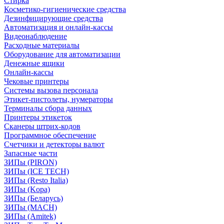
Стирка
Косметико-гигиенические средства
Дезинфицирующие средства
Автоматизация и онлайн-кассы
Видеонаблюдение
Расходные материалы
Оборудование для автоматизации
Денежные ящики
Онлайн-кассы
Чековые принтеры
Системы вызова персонала
Этикет-пистолеты, нумераторы
Терминалы сбора данных
Принтеры этикеток
Сканеры штрих-кодов
Программное обеспечение
Счетчики и детекторы валют
Запасные части
ЗИПы (PIRON)
ЗИПы (ICE TECH)
ЗИПы (Resto Italia)
ЗИПы (Kopa)
ЗИПы (Беларусь)
ЗИПы (MACH)
ЗИПы (Amitek)