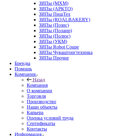
ЗИПы (МХМ)
ЗИПы (АРКТО)
ЗИПы ПищТех
ЗИПы (ROALBAKERY)
ЗИПы (Позис)
ЗИПы (Полаир)
ЗИПы (Полюс)
ЗИПы (УКМ)
ЗИПы Robot Coupe
ЗИПы Чувашторгтехника
ЗИПы Прочие
Бренды
Помощь
Компания
Назад
Компания
О компании
Торговля
Производство
Наши объекты
Карьера
Оценка условий труда
Сертификаты
Контакты
Информация