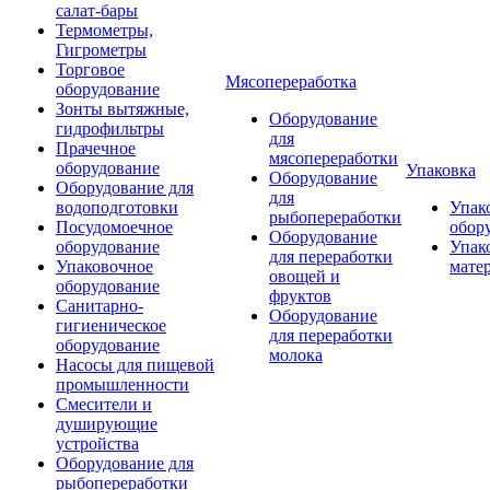
салат-бары
Термометры,
Гигрометры
Торговое
Мясопереработка
оборудование
Зонты вытяжные,
Оборудование
гидрофильтры
для
Прачечное
мясопереработки
оборудование
Упаковка
Оборудование
Оборудование для
для
водоподготовки
Упак
рыбопереработки
Посудомоечное
обор
Оборудование
оборудование
Упак
для переработки
Упаковочное
мате
овощей и
оборудование
фруктов
Санитарно-
Оборудование
гигиеническое
для переработки
оборудование
молока
Насосы для пищевой
промышленности
Смесители и
душирующие
устройства
Оборудование для
рыбопереработки