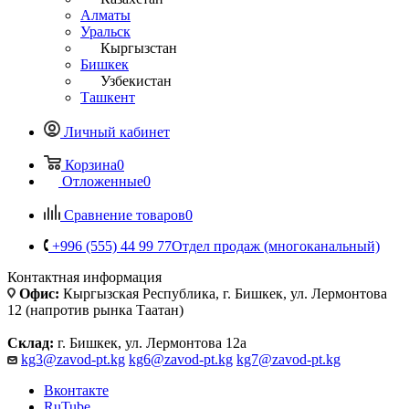
Алматы
Уральск
Кыргызстан
Бишкек
Узбекистан
Ташкент
Личный кабинет
Корзина
0
Отложенные
0
Сравнение товаров
0
+996 (555) 44 99 77
Отдел продаж (многоканальный)
Контактная информация
Офис:
Кыргызская Республика, г. Бишкек, ул. Лермонтова
12 (напротив рынка Таатан)
Склад:
г. Бишкек, ул. Лермонтова 12а
kg3@zavod-pt.kg
kg6@zavod-pt.kg
kg7@zavod-pt.kg
Вконтакте
RuTube