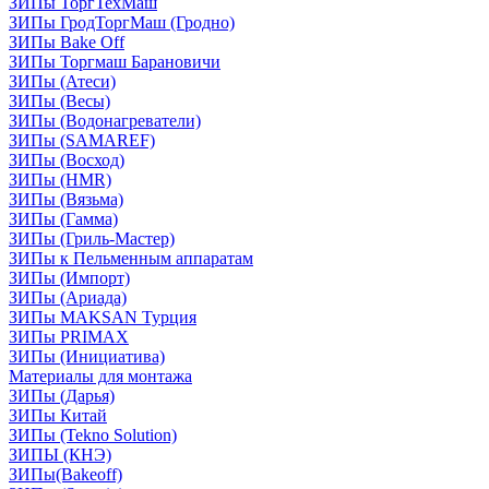
ЗИПы ТоргТехМаш
ЗИПы ГродТоргМаш (Гродно)
ЗИПы Bake Off
ЗИПы Торгмаш Барановичи
ЗИПы (Атеси)
ЗИПы (Весы)
ЗИПы (Водонагреватели)
ЗИПы (SAMAREF)
ЗИПы (Восход)
ЗИПы (HMR)
ЗИПы (Вязьма)
ЗИПы (Гамма)
ЗИПы (Гриль-Мастер)
ЗИПы к Пельменным аппаратам
ЗИПы (Импорт)
ЗИПы (Ариада)
ЗИПы MAKSAN Турция
ЗИПы PRIMAX
ЗИПы (Инициатива)
Материалы для монтажа
ЗИПы (Дарья)
ЗИПы Китай
ЗИПы (Tekno Solution)
ЗИПЫ (КНЭ)
ЗИПы(Bakeoff)