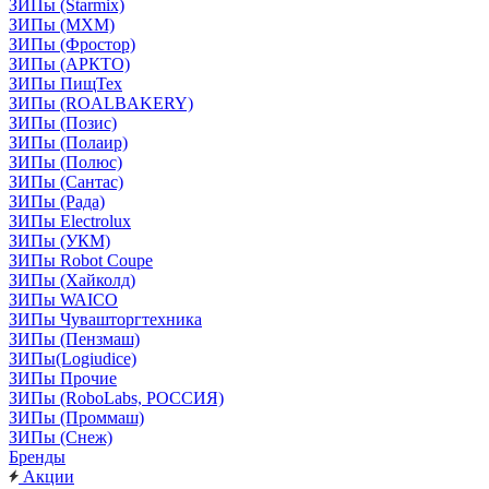
ЗИПы (Starmix)
ЗИПы (МХМ)
ЗИПы (Фростор)
ЗИПы (АРКТО)
ЗИПы ПищТех
ЗИПы (ROALBAKERY)
ЗИПы (Позис)
ЗИПы (Полаир)
ЗИПы (Полюс)
ЗИПы (Сантас)
ЗИПы (Рада)
ЗИПы Electrolux
ЗИПы (УКМ)
ЗИПы Robot Coupe
ЗИПы (Хайколд)
ЗИПы WAICO
ЗИПы Чувашторгтехника
ЗИПы (Пензмаш)
ЗИПы(Logiudice)
ЗИПы Прочие
ЗИПы (RoboLabs, РОССИЯ)
ЗИПы (Проммаш)
ЗИПы (Снеж)
Бренды
Акции