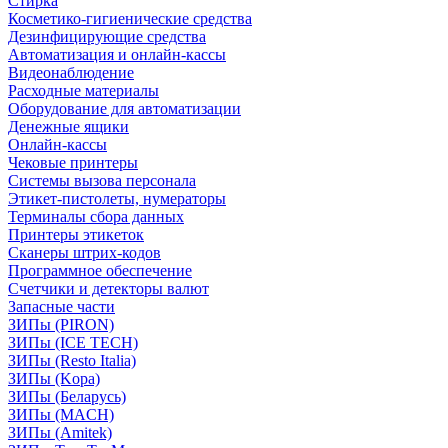
Стирка
Косметико-гигиенические средства
Дезинфицирующие средства
Автоматизация и онлайн-кассы
Видеонаблюдение
Расходные материалы
Оборудование для автоматизации
Денежные ящики
Онлайн-кассы
Чековые принтеры
Системы вызова персонала
Этикет-пистолеты, нумераторы
Терминалы сбора данных
Принтеры этикеток
Сканеры штрих-кодов
Программное обеспечение
Счетчики и детекторы валют
Запасные части
ЗИПы (PIRON)
ЗИПы (ICE TECH)
ЗИПы (Resto Italia)
ЗИПы (Kopa)
ЗИПы (Беларусь)
ЗИПы (MACH)
ЗИПы (Amitek)