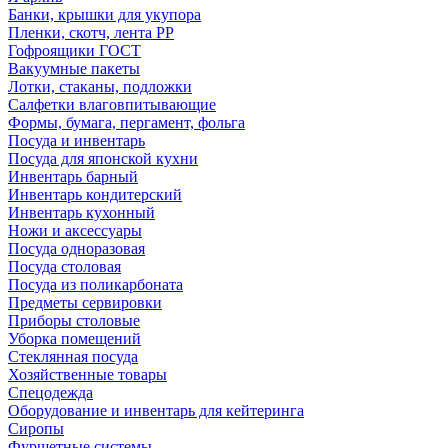
Банки, крышки для укупора
Пленки, скотч, лента РР
Гофроящики ГОСТ
Вакуумные пакеты
Лотки, стаканы, подложки
Салфетки влаговпитывающие
Формы, бумага, пергамент, фольга
Посуда и инвентарь
Посуда для японской кухни
Инвентарь барный
Инвентарь кондитерский
Инвентарь кухонный
Ножи и аксессуары
Посуда одноразовая
Посуда столовая
Посуда из поликарбоната
Предметы сервировки
Приборы столовые
Уборка помещений
Стеклянная посуда
Хозяйственные товары
Спецодежда
Оборудование и инвентарь для кейтеринга
Сиропы
Фуршетные системы