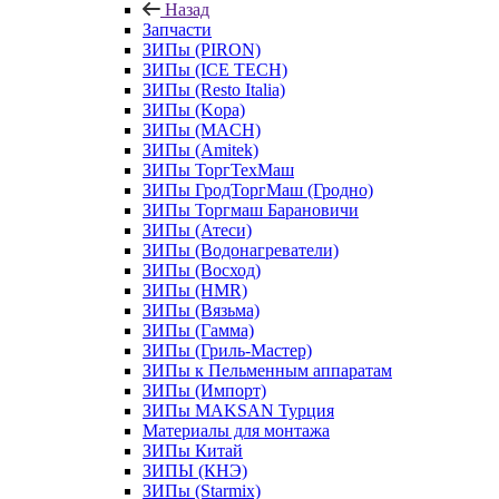
Назад
Запчасти
ЗИПы (PIRON)
ЗИПы (ICE TECH)
ЗИПы (Resto Italia)
ЗИПы (Kopa)
ЗИПы (MACH)
ЗИПы (Amitek)
ЗИПы ТоргТехМаш
ЗИПы ГродТоргМаш (Гродно)
ЗИПы Торгмаш Барановичи
ЗИПы (Атеси)
ЗИПы (Водонагреватели)
ЗИПы (Восход)
ЗИПы (HMR)
ЗИПы (Вязьма)
ЗИПы (Гамма)
ЗИПы (Гриль-Мастер)
ЗИПы к Пельменным аппаратам
ЗИПы (Импорт)
ЗИПы MAKSAN Турция
Материалы для монтажа
ЗИПы Китай
ЗИПЫ (КНЭ)
ЗИПы (Starmix)