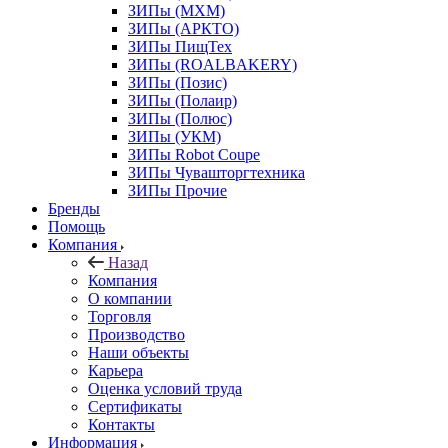
ЗИПы (МХМ)
ЗИПы (АРКТО)
ЗИПы ПищТех
ЗИПы (ROALBAKERY)
ЗИПы (Позис)
ЗИПы (Полаир)
ЗИПы (Полюс)
ЗИПы (УКМ)
ЗИПы Robot Coupe
ЗИПы Чувашторгтехника
ЗИПы Прочие
Бренды
Помощь
Компания
Назад
Компания
О компании
Торговля
Производство
Наши объекты
Карьера
Оценка условий труда
Сертификаты
Контакты
Информация