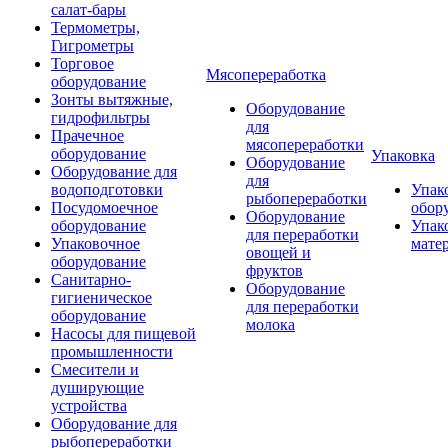
салат-бары
Термометры,
Гигрометры
Торговое
Мясопереработка
оборудование
Зонты вытяжные,
Оборудование
гидрофильтры
для
Прачечное
мясопереработки
оборудование
Упаковка
Оборудование
Оборудование для
для
водоподготовки
Упак
рыбопереработки
Посудомоечное
обор
Оборудование
оборудование
Упак
для переработки
Упаковочное
мате
овощей и
оборудование
фруктов
Санитарно-
Оборудование
гигиеническое
для переработки
оборудование
молока
Насосы для пищевой
промышленности
Смесители и
душирующие
устройства
Оборудование для
рыбопереработки