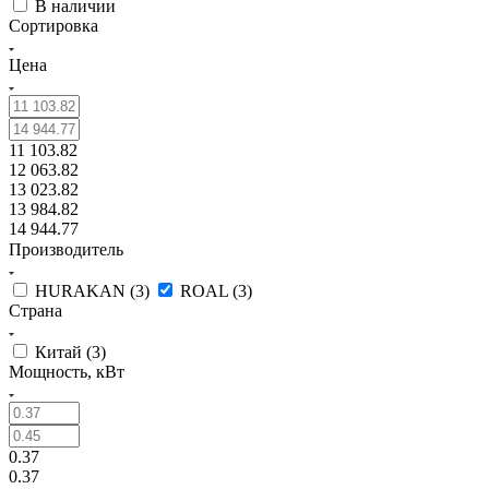
В наличии
Сортировка
Цена
11 103.82
12 063.82
13 023.82
13 984.82
14 944.77
Производитель
HURAKAN (
3
)
ROAL (
3
)
Страна
Китай (
3
)
Мощность, кВт
0.37
0.37