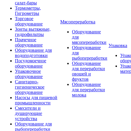
салат-бары
Термометры,
Гигрометры
Торговое
Мясопереработка
оборудование
Зонты вытяжные,
Оборудование
гидрофильтры
для
Прачечное
мясопереработки
оборудование
Упаковка
Оборудование
Оборудование для
для
водоподготовки
Упак
рыбопереработки
Посудомоечное
обор
Оборудование
оборудование
Упак
для переработки
Упаковочное
мате
овощей и
оборудование
фруктов
Санитарно-
Оборудование
гигиеническое
для переработки
оборудование
молока
Насосы для пищевой
промышленности
Смесители и
душирующие
устройства
Оборудование для
рыбопереработки