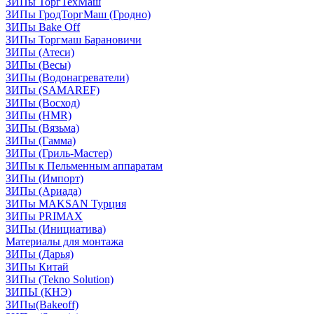
ЗИПы ТоргТехМаш
ЗИПы ГродТоргМаш (Гродно)
ЗИПы Bake Off
ЗИПы Торгмаш Барановичи
ЗИПы (Атеси)
ЗИПы (Весы)
ЗИПы (Водонагреватели)
ЗИПы (SAMAREF)
ЗИПы (Восход)
ЗИПы (HMR)
ЗИПы (Вязьма)
ЗИПы (Гамма)
ЗИПы (Гриль-Мастер)
ЗИПы к Пельменным аппаратам
ЗИПы (Импорт)
ЗИПы (Ариада)
ЗИПы MAKSAN Турция
ЗИПы PRIMAX
ЗИПы (Инициатива)
Материалы для монтажа
ЗИПы (Дарья)
ЗИПы Китай
ЗИПы (Tekno Solution)
ЗИПЫ (КНЭ)
ЗИПы(Bakeoff)