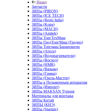
Назад
Запчасти
ЗИПы (PIRON)
ЗИПы (ICE TECH)
ЗИПы (Resto Italia)
ЗИПы (Kopa)
ЗИПы (MACH)
ЗИПы (Amitek)
ЗИПы ТоргТехМаш
ЗИПы ГродТоргМаш (Гродно)
ЗИПы Торгмаш Барановичи
ЗИПы (Атеси)
ЗИПы (Водонагреватели)
ЗИПы (Восход)
ЗИПы (HMR)
ЗИПы (Вязьма)
ЗИПы (Гамма)
ЗИПы (Гриль-Мастер)
ЗИПы к Пельменным аппаратам
ЗИПы (Импорт)
ЗИПы MAKSAN Турция
Материалы для монтажа
ЗИПы Китай
ЗИПЫ (КНЭ)
ЗИПы (Starmix)