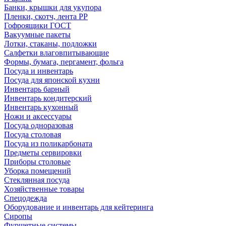
Банки, крышки для укупора
Пленки, скотч, лента РР
Гофроящики ГОСТ
Вакуумные пакеты
Лотки, стаканы, подложки
Салфетки влаговпитывающие
Формы, бумага, пергамент, фольга
Посуда и инвентарь
Посуда для японской кухни
Инвентарь барный
Инвентарь кондитерский
Инвентарь кухонный
Ножи и аксессуары
Посуда одноразовая
Посуда столовая
Посуда из поликарбоната
Предметы сервировки
Приборы столовые
Уборка помещений
Стеклянная посуда
Хозяйственные товары
Спецодежда
Оборудование и инвентарь для кейтеринга
Сиропы
Фуршетные системы