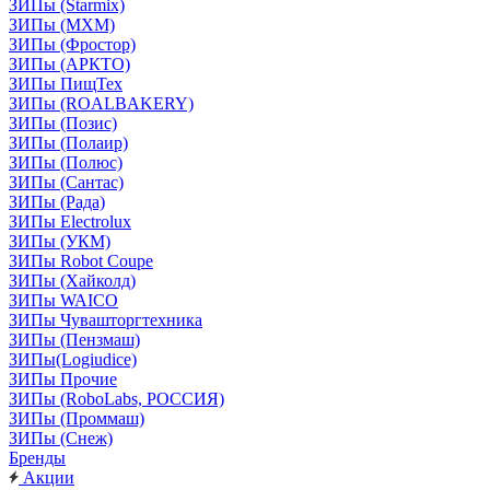
ЗИПы (Starmix)
ЗИПы (МХМ)
ЗИПы (Фростор)
ЗИПы (АРКТО)
ЗИПы ПищТех
ЗИПы (ROALBAKERY)
ЗИПы (Позис)
ЗИПы (Полаир)
ЗИПы (Полюс)
ЗИПы (Сантас)
ЗИПы (Рада)
ЗИПы Electrolux
ЗИПы (УКМ)
ЗИПы Robot Coupe
ЗИПы (Хайколд)
ЗИПы WAICO
ЗИПы Чувашторгтехника
ЗИПы (Пензмаш)
ЗИПы(Logiudice)
ЗИПы Прочие
ЗИПы (RoboLabs, РОССИЯ)
ЗИПы (Проммаш)
ЗИПы (Снеж)
Бренды
Акции