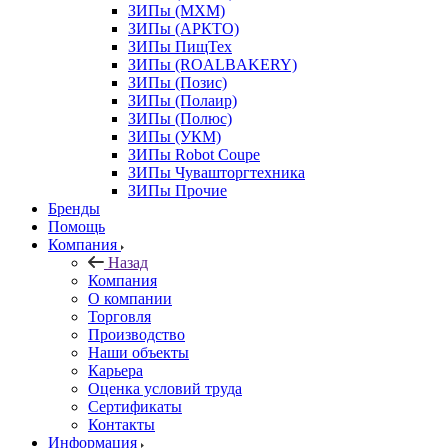
ЗИПы (МХМ)
ЗИПы (АРКТО)
ЗИПы ПищТех
ЗИПы (ROALBAKERY)
ЗИПы (Позис)
ЗИПы (Полаир)
ЗИПы (Полюс)
ЗИПы (УКМ)
ЗИПы Robot Coupe
ЗИПы Чувашторгтехника
ЗИПы Прочие
Бренды
Помощь
Компания
Назад
Компания
О компании
Торговля
Производство
Наши объекты
Карьера
Оценка условий труда
Сертификаты
Контакты
Информация