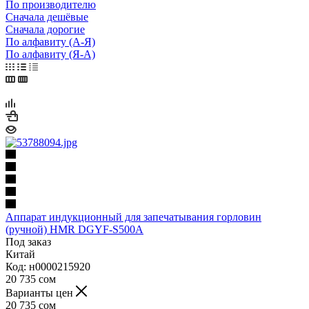
По производителю
Сначала дешёвые
Сначала дорогие
По алфавиту (А-Я)
По алфавиту (Я-А)
Аппарат индукционный для запечатывания горловин
(ручной) HMR DGYF-S500А
Под заказ
Китай
Код: н0000215920
20 735
сом
Варианты цен
20 735
сом