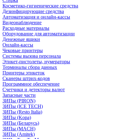
Стирка
Косметико-гигиенические средства
Дезинфицирующие средства
Автоматизация и онлайн-кассы
Видеонаблюдение
Расходные материалы
Оборудование для автоматизации
Денежные ящики
Онлайн-кассы
Чековые принтеры
Системы вызова персонала
Этикет-пистолеты, нумераторы
Терминалы сбора данных
Принтеры этикеток
Сканеры штрих-кодов
Программное обеспечение
Счетчики и детекторы валют
Запасные части
ЗИПы (PIRON)
ЗИПы (ICE TECH)
ЗИПы (Resto Italia)
ЗИПы (Kopa)
ЗИПы (Беларусь)
ЗИПы (MACH)
ЗИПы (Amitek)