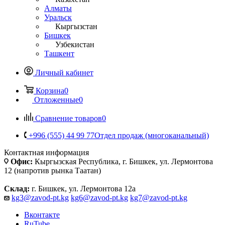
Алматы
Уральск
Кыргызстан
Бишкек
Узбекистан
Ташкент
Личный кабинет
Корзина
0
Отложенные
0
Сравнение товаров
0
+996 (555) 44 99 77
Отдел продаж (многоканальный)
Контактная информация
Офис:
Кыргызская Республика, г. Бишкек, ул. Лермонтова
12 (напротив рынка Таатан)
Склад:
г. Бишкек, ул. Лермонтова 12а
kg3@zavod-pt.kg
kg6@zavod-pt.kg
kg7@zavod-pt.kg
Вконтакте
RuTube