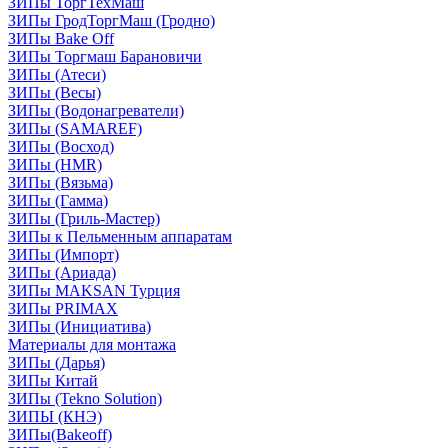
ЗИПы ТоргТехМаш
ЗИПы ГродТоргМаш (Гродно)
ЗИПы Bake Off
ЗИПы Торгмаш Барановичи
ЗИПы (Атеси)
ЗИПы (Весы)
ЗИПы (Водонагреватели)
ЗИПы (SAMAREF)
ЗИПы (Восход)
ЗИПы (HMR)
ЗИПы (Вязьма)
ЗИПы (Гамма)
ЗИПы (Гриль-Мастер)
ЗИПы к Пельменным аппаратам
ЗИПы (Импорт)
ЗИПы (Ариада)
ЗИПы MAKSAN Турция
ЗИПы PRIMAX
ЗИПы (Инициатива)
Материалы для монтажа
ЗИПы (Дарья)
ЗИПы Китай
ЗИПы (Tekno Solution)
ЗИПЫ (КНЭ)
ЗИПы(Bakeoff)