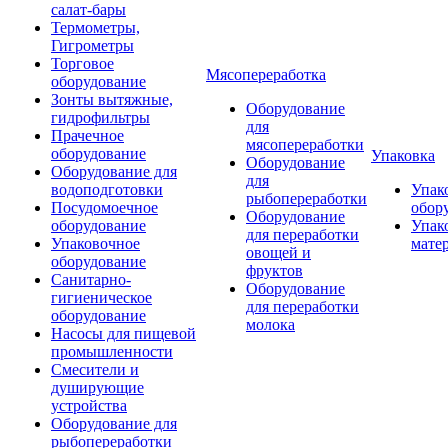
салат-бары
Термометры,
Гигрометры
Торговое
Мясопереработка
оборудование
Зонты вытяжные,
Оборудование
гидрофильтры
для
Прачечное
мясопереработки
оборудование
Упаковка
Оборудование
Оборудование для
для
водоподготовки
Упак
рыбопереработки
Посудомоечное
обор
Оборудование
оборудование
Упак
для переработки
Упаковочное
мате
овощей и
оборудование
фруктов
Санитарно-
Оборудование
гигиеническое
для переработки
оборудование
молока
Насосы для пищевой
промышленности
Смесители и
душирующие
устройства
Оборудование для
рыбопереработки