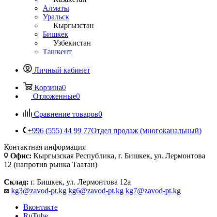
Алматы
Уральск
Кыргызстан
Бишкек
Узбекистан
Ташкент
Личный кабинет
Корзина
0
Отложенные
0
Сравнение товаров
0
+996 (555) 44 99 77
Отдел продаж (многоканальный)
Контактная информация
Офис:
Кыргызская Республика, г. Бишкек, ул. Лермонтова
12 (напротив рынка Таатан)
Склад:
г. Бишкек, ул. Лермонтова 12а
kg3@zavod-pt.kg
kg6@zavod-pt.kg
kg7@zavod-pt.kg
Вконтакте
RuTube