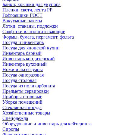
Банки, крышки для укупора
Пленки, скотч, лента РР
Гофроящики ГОСТ
Вакуумные пакеты
Лотки, стаканы, подложки
Салфетки влаговпитывающие
Формы, бумага, пергамент, фольга
Посуда и инвентарь
Посуда для японской кухни
Инвентарь барный
Инвентарь кондитерский
Инвентарь кухонный
Ножи и аксессуары
Посуда одноразовая
Посуда столовая
Посуда из поликарбоната
Предметы сервировки
Приборы столовые
Уборка помещений
Стеклянная посуда
Хозяйственные товары
Спецодежда
Оборудование и инвентарь для кейтеринга
Сиропы
Фуршетные системы