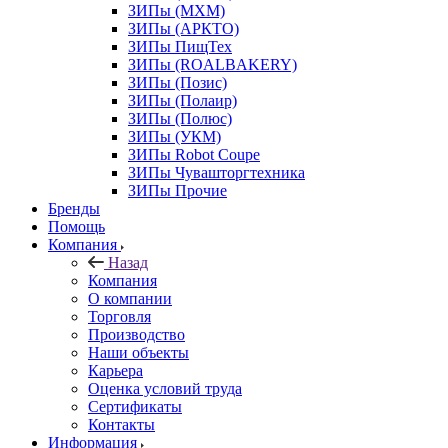
ЗИПы (МХМ)
ЗИПы (АРКТО)
ЗИПы ПищТех
ЗИПы (ROALBAKERY)
ЗИПы (Позис)
ЗИПы (Полаир)
ЗИПы (Полюс)
ЗИПы (УКМ)
ЗИПы Robot Coupe
ЗИПы Чувашторгтехника
ЗИПы Прочие
Бренды
Помощь
Компания
Назад
Компания
О компании
Торговля
Производство
Наши объекты
Карьера
Оценка условий труда
Сертификаты
Контакты
Информация