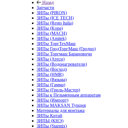
Назад
Запчасти
ЗИПы (PIRON)
ЗИПы (ICE TECH)
ЗИПы (Resto Italia)
ЗИПы (Kopa)
ЗИПы (MACH)
ЗИПы (Amitek)
ЗИПы ТоргТехМаш
ЗИПы ГродТоргМаш (Гродно)
ЗИПы Торгмаш Барановичи
ЗИПы (Атеси)
ЗИПы (Водонагреватели)
ЗИПы (Восход)
ЗИПы (HMR)
ЗИПы (Вязьма)
ЗИПы (Гамма)
ЗИПы (Гриль-Мастер)
ЗИПы к Пельменным аппаратам
ЗИПы (Импорт)
ЗИПы MAKSAN Турция
Материалы для монтажа
ЗИПы Китай
ЗИПЫ (КНЭ)
ЗИПы (Starmix)