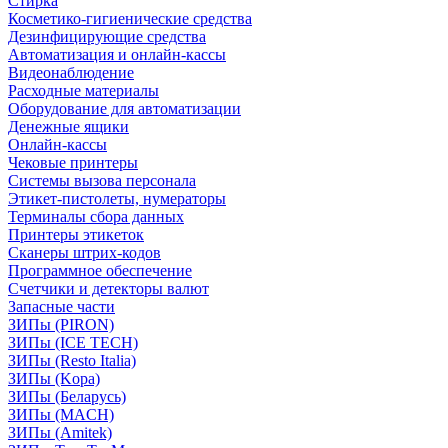
Стирка
Косметико-гигиенические средства
Дезинфицирующие средства
Автоматизация и онлайн-кассы
Видеонаблюдение
Расходные материалы
Оборудование для автоматизации
Денежные ящики
Онлайн-кассы
Чековые принтеры
Системы вызова персонала
Этикет-пистолеты, нумераторы
Терминалы сбора данных
Принтеры этикеток
Сканеры штрих-кодов
Программное обеспечение
Счетчики и детекторы валют
Запасные части
ЗИПы (PIRON)
ЗИПы (ICE TECH)
ЗИПы (Resto Italia)
ЗИПы (Kopa)
ЗИПы (Беларусь)
ЗИПы (MACH)
ЗИПы (Amitek)