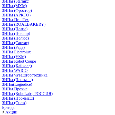
ЗИПы (Starmix)
ЗИПы (МХМ)
ЗИПы (Фростор)
ЗИПы (АРКТО)
ЗИПы ПищТех
ЗИПы (ROALBAKERY)
ЗИПы (Позис)
ЗИПы (Полаир)
ЗИПы (Полюс)
ЗИПы (Сантас)
ЗИПы (Рада)
ЗИПы Electrolux
ЗИПы (УКМ)
ЗИПы Robot Coupe
ЗИПы (Хайколд)
ЗИПы WAICO
ЗИПы Чувашторгтехника
ЗИПы (Пензмаш)
ЗИПы(Logiudice)
ЗИПы Прочие
ЗИПы (RoboLabs, РОССИЯ)
ЗИПы (Проммаш)
ЗИПы (Снеж)
Бренды
Акции