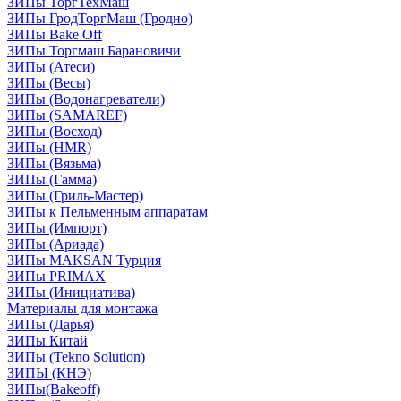
ЗИПы ТоргТехМаш
ЗИПы ГродТоргМаш (Гродно)
ЗИПы Bake Off
ЗИПы Торгмаш Барановичи
ЗИПы (Атеси)
ЗИПы (Весы)
ЗИПы (Водонагреватели)
ЗИПы (SAMAREF)
ЗИПы (Восход)
ЗИПы (HMR)
ЗИПы (Вязьма)
ЗИПы (Гамма)
ЗИПы (Гриль-Мастер)
ЗИПы к Пельменным аппаратам
ЗИПы (Импорт)
ЗИПы (Ариада)
ЗИПы MAKSAN Турция
ЗИПы PRIMAX
ЗИПы (Инициатива)
Материалы для монтажа
ЗИПы (Дарья)
ЗИПы Китай
ЗИПы (Tekno Solution)
ЗИПЫ (КНЭ)
ЗИПы(Bakeoff)