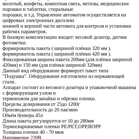
молотый, конфеты, компотная смесь, метизы, медицинские
порошки и таблетки, стиральные
порошки, и т.д. Управление автоматом осуществляется на
цифровых электронных дисплеях
нижней и верхней части автомата для контроля и установки
рабочих параметров.
В базовую комплектацию входит: весовой дозатор, датчик
фотометки.
формирователь пакета ( шириной плёнки 320 мм ),
формирователь пакета ( шириной плёнки 420 мм ).
Фиксированная ширина пакета 200мм (для плёнки шириной
420мм) и 150 мм (для плёнки шириной 320мм)
Данный вид оборудование формирует пакет типа
"Подушка". Оборудование изготовлено из нержавеющей
стали.
Аппарат состоит из весового дозатора и упаковочной машины
с формирующим узлом и
термоножом для запайки и обрезки пленки.
Пределы дозирования от 25до 1200г
Производительность до 20 пак\мин
Обьём бункера 45л
Длина пакета регулируется от 10 до 280мм
Термосвариваемые пленки PE/PET,ОРР,ВОРР
Толщина пленки 40 - 70 мкм
Напряжение 220В