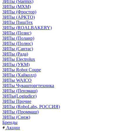
ЗИПы (Starmix)
ЗИПы (МХМ)
ЗИПы (Фростор)
ЗИПы (АРКТО)
ЗИПы ПищТех
ЗИПы (ROALBAKERY)
ЗИПы (Позис)
ЗИПы (Полаир)
ЗИПы (Полюс)
ЗИПы (Сантас)
ЗИПы (Рада)
ЗИПы Electrolux
ЗИПы (УКМ)
ЗИПы Robot Coupe
ЗИПы (Хайколд)
ЗИПы WAICO
ЗИПы Чувашторгтехника
ЗИПы (Пензмаш)
ЗИПы(Logiudice)
ЗИПы Прочие
ЗИПы (RoboLabs, РОССИЯ)
ЗИПы (Проммаш)
ЗИПы (Снеж)
Бренды
Акции