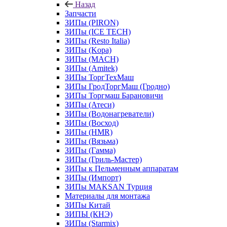
Назад
Запчасти
ЗИПы (PIRON)
ЗИПы (ICE TECH)
ЗИПы (Resto Italia)
ЗИПы (Kopa)
ЗИПы (MACH)
ЗИПы (Amitek)
ЗИПы ТоргТехМаш
ЗИПы ГродТоргМаш (Гродно)
ЗИПы Торгмаш Барановичи
ЗИПы (Атеси)
ЗИПы (Водонагреватели)
ЗИПы (Восход)
ЗИПы (HMR)
ЗИПы (Вязьма)
ЗИПы (Гамма)
ЗИПы (Гриль-Мастер)
ЗИПы к Пельменным аппаратам
ЗИПы (Импорт)
ЗИПы MAKSAN Турция
Материалы для монтажа
ЗИПы Китай
ЗИПЫ (КНЭ)
ЗИПы (Starmix)