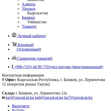
Алматы
Уральск
Кыргызстан
Бишкек
Узбекистан
Ташкент
Личный кабинет
Корзина
0
Отложенные
0
Сравнение товаров
0
+996 (555) 44 99 77
Отдел продаж (многоканальный)
Контактная информация
Офис:
Кыргызская Республика, г. Бишкек, ул. Лермонтова
12 (напротив рынка Таатан)
Склад:
г. Бишкек, ул. Лермонтова 12а
kg3@zavod-pt.kg
kg6@zavod-pt.kg
kg7@zavod-pt.kg
Вконтакте
RuTube