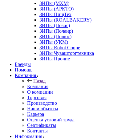
ЗИПы (МХМ)
ЗИПы (АРКТО)
ЗИПы ПищТех
ЗИПы (ROALBAKERY)
ЗИПы (Позис)
ЗИПы (Полаир)
ЗИПы (Полюс)
ЗИПы (УКМ)
ЗИПы Robot Coupe
ЗИПы Чувашторгтехника
ЗИПы Прочие
Бренды
Помощь
Компания
Назад
Компания
О компании
Торговля
Производство
Наши объекты
Карьера
Оценка условий труда
Сертификаты
Контакты
Информация