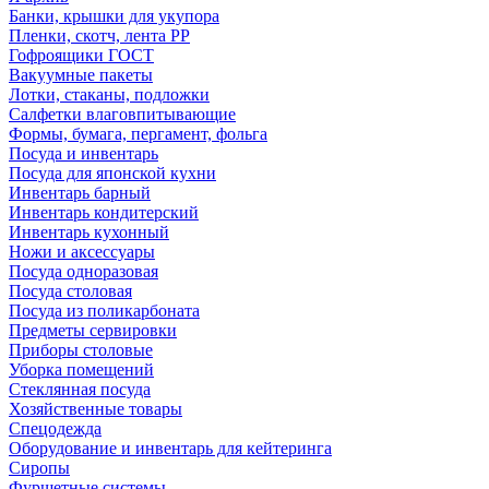
Банки, крышки для укупора
Пленки, скотч, лента РР
Гофроящики ГОСТ
Вакуумные пакеты
Лотки, стаканы, подложки
Салфетки влаговпитывающие
Формы, бумага, пергамент, фольга
Посуда и инвентарь
Посуда для японской кухни
Инвентарь барный
Инвентарь кондитерский
Инвентарь кухонный
Ножи и аксессуары
Посуда одноразовая
Посуда столовая
Посуда из поликарбоната
Предметы сервировки
Приборы столовые
Уборка помещений
Стеклянная посуда
Хозяйственные товары
Спецодежда
Оборудование и инвентарь для кейтеринга
Сиропы
Фуршетные системы