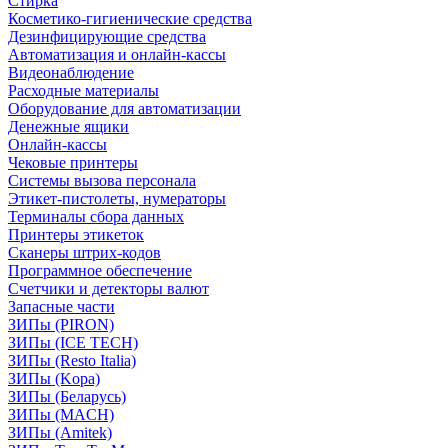
Стирка
Косметико-гигиенические средства
Дезинфицирующие средства
Автоматизация и онлайн-кассы
Видеонаблюдение
Расходные материалы
Оборудование для автоматизации
Денежные ящики
Онлайн-кассы
Чековые принтеры
Системы вызова персонала
Этикет-пистолеты, нумераторы
Терминалы сбора данных
Принтеры этикеток
Сканеры штрих-кодов
Программное обеспечение
Счетчики и детекторы валют
Запасные части
ЗИПы (PIRON)
ЗИПы (ICE TECH)
ЗИПы (Resto Italia)
ЗИПы (Kopa)
ЗИПы (Беларусь)
ЗИПы (MACH)
ЗИПы (Amitek)