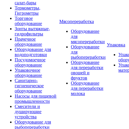
салат-бары
Термометры,
Гигрометры
Торговое
Мясопереработка
оборудование
Зонты вытяжные,
Оборудование
гидрофильтры
для
Прачечное
мясопереработки
оборудование
Упаковка
Оборудование
Оборудование для
для
водоподготовки
Упак
рыбопереработки
Посудомоечное
обор
Оборудование
оборудование
Упак
для переработки
Упаковочное
мате
овощей и
оборудование
фруктов
Санитарно-
Оборудование
гигиеническое
для переработки
оборудование
молока
Насосы для пищевой
промышленности
Смесители и
душирующие
устройства
Оборудование для
рыбопереработки