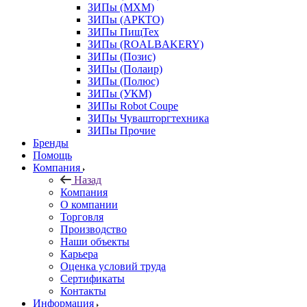
ЗИПы (МХМ)
ЗИПы (АРКТО)
ЗИПы ПищТех
ЗИПы (ROALBAKERY)
ЗИПы (Позис)
ЗИПы (Полаир)
ЗИПы (Полюс)
ЗИПы (УКМ)
ЗИПы Robot Coupe
ЗИПы Чувашторгтехника
ЗИПы Прочие
Бренды
Помощь
Компания
Назад
Компания
О компании
Торговля
Производство
Наши объекты
Карьера
Оценка условий труда
Сертификаты
Контакты
Информация