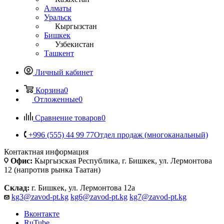
Алматы
Уральск
Кыргызстан
Бишкек
Узбекистан
Ташкент
Личный кабинет
Корзина
0
Отложенные
0
Сравнение товаров
0
+996 (555) 44 99 77
Отдел продаж (многоканальный)
Контактная информация
Офис:
Кыргызская Республика, г. Бишкек, ул. Лермонтова
12 (напротив рынка Таатан)
Склад:
г. Бишкек, ул. Лермонтова 12а
kg3@zavod-pt.kg
kg6@zavod-pt.kg
kg7@zavod-pt.kg
Вконтакте
RuTube