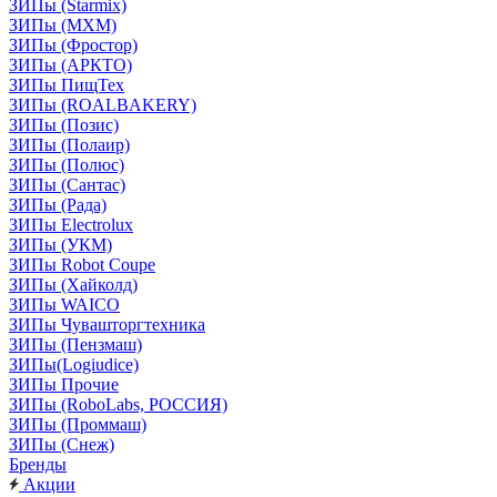
ЗИПы (Starmix)
ЗИПы (МХМ)
ЗИПы (Фростор)
ЗИПы (АРКТО)
ЗИПы ПищТех
ЗИПы (ROALBAKERY)
ЗИПы (Позис)
ЗИПы (Полаир)
ЗИПы (Полюс)
ЗИПы (Сантас)
ЗИПы (Рада)
ЗИПы Electrolux
ЗИПы (УКМ)
ЗИПы Robot Coupe
ЗИПы (Хайколд)
ЗИПы WAICO
ЗИПы Чувашторгтехника
ЗИПы (Пензмаш)
ЗИПы(Logiudice)
ЗИПы Прочие
ЗИПы (RoboLabs, РОССИЯ)
ЗИПы (Проммаш)
ЗИПы (Снеж)
Бренды
Акции