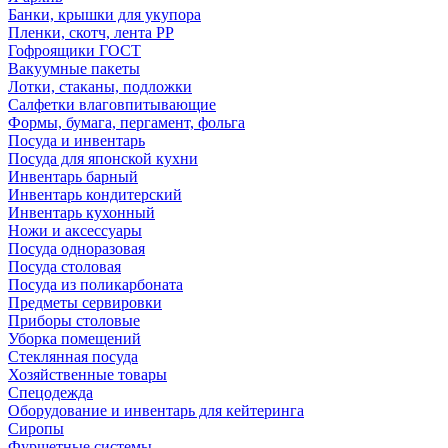
Банки, крышки для укупора
Пленки, скотч, лента РР
Гофроящики ГОСТ
Вакуумные пакеты
Лотки, стаканы, подложки
Салфетки влаговпитывающие
Формы, бумага, пергамент, фольга
Посуда и инвентарь
Посуда для японской кухни
Инвентарь барный
Инвентарь кондитерский
Инвентарь кухонный
Ножи и аксессуары
Посуда одноразовая
Посуда столовая
Посуда из поликарбоната
Предметы сервировки
Приборы столовые
Уборка помещений
Стеклянная посуда
Хозяйственные товары
Спецодежда
Оборудование и инвентарь для кейтеринга
Сиропы
Фуршетные системы