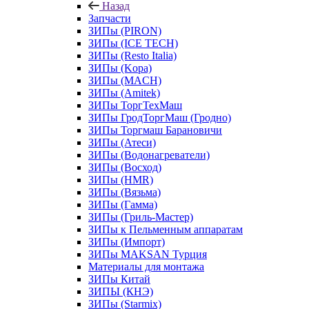
Назад
Запчасти
ЗИПы (PIRON)
ЗИПы (ICE TECH)
ЗИПы (Resto Italia)
ЗИПы (Kopa)
ЗИПы (MACH)
ЗИПы (Amitek)
ЗИПы ТоргТехМаш
ЗИПы ГродТоргМаш (Гродно)
ЗИПы Торгмаш Барановичи
ЗИПы (Атеси)
ЗИПы (Водонагреватели)
ЗИПы (Восход)
ЗИПы (HMR)
ЗИПы (Вязьма)
ЗИПы (Гамма)
ЗИПы (Гриль-Мастер)
ЗИПы к Пельменным аппаратам
ЗИПы (Импорт)
ЗИПы MAKSAN Турция
Материалы для монтажа
ЗИПы Китай
ЗИПЫ (КНЭ)
ЗИПы (Starmix)