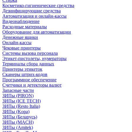
Стирка
Косметико-гигиенические средства
Дезинфицирующие средства
Автоматизация и онлайн-кассы
Видеонаблюдение
Расходные материалы
Оборудование для автоматизации
Денежные ящики
Онлайн-кассы
Чековые принтеры
Системы вызова персонала
Этикет-пистолеты, нумераторы
Терминалы сбора данных
Принтеры этикеток
Сканеры штрих-кодов
Программное обеспечение
Счетчики и детекторы валют
Запасные части
ЗИПы (PIRON)
ЗИПы (ICE TECH)
ЗИПы (Resto Italia)
ЗИПы (Kopa)
ЗИПы (Беларусь)
ЗИПы (MACH)
ЗИПы (Amitek)