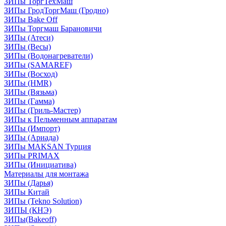
ЗИПы ТоргТехМаш
ЗИПы ГродТоргМаш (Гродно)
ЗИПы Bake Off
ЗИПы Торгмаш Барановичи
ЗИПы (Атеси)
ЗИПы (Весы)
ЗИПы (Водонагреватели)
ЗИПы (SAMAREF)
ЗИПы (Восход)
ЗИПы (HMR)
ЗИПы (Вязьма)
ЗИПы (Гамма)
ЗИПы (Гриль-Мастер)
ЗИПы к Пельменным аппаратам
ЗИПы (Импорт)
ЗИПы (Ариада)
ЗИПы MAKSAN Турция
ЗИПы PRIMAX
ЗИПы (Инициатива)
Материалы для монтажа
ЗИПы (Дарья)
ЗИПы Китай
ЗИПы (Tekno Solution)
ЗИПЫ (КНЭ)
ЗИПы(Bakeoff)