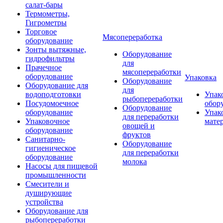
салат-бары
Термометры,
Гигрометры
Торговое
Мясопереработка
оборудование
Зонты вытяжные,
Оборудование
гидрофильтры
для
Прачечное
мясопереработки
оборудование
Упаковка
Оборудование
Оборудование для
для
водоподготовки
Упак
рыбопереработки
Посудомоечное
обор
Оборудование
оборудование
Упак
для переработки
Упаковочное
мате
овощей и
оборудование
фруктов
Санитарно-
Оборудование
гигиеническое
для переработки
оборудование
молока
Насосы для пищевой
промышленности
Смесители и
душирующие
устройства
Оборудование для
рыбопереработки