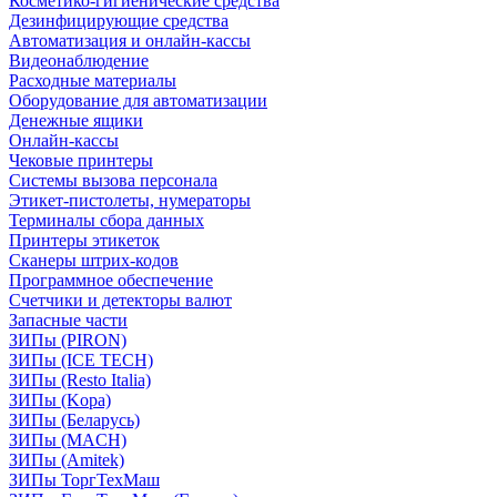
Косметико-гигиенические средства
Дезинфицирующие средства
Автоматизация и онлайн-кассы
Видеонаблюдение
Расходные материалы
Оборудование для автоматизации
Денежные ящики
Онлайн-кассы
Чековые принтеры
Системы вызова персонала
Этикет-пистолеты, нумераторы
Терминалы сбора данных
Принтеры этикеток
Сканеры штрих-кодов
Программное обеспечение
Счетчики и детекторы валют
Запасные части
ЗИПы (PIRON)
ЗИПы (ICE TECH)
ЗИПы (Resto Italia)
ЗИПы (Kopa)
ЗИПы (Беларусь)
ЗИПы (MACH)
ЗИПы (Amitek)
ЗИПы ТоргТехМаш