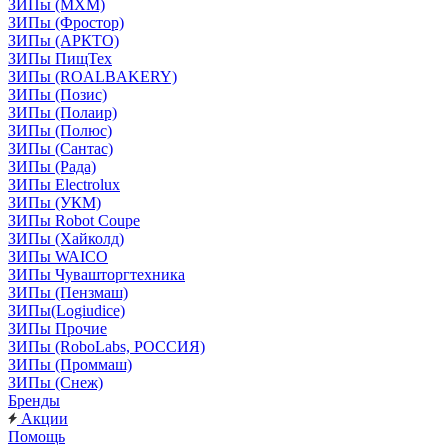
ЗИПы (МХМ)
ЗИПы (Фростор)
ЗИПы (АРКТО)
ЗИПы ПищТех
ЗИПы (ROALBAKERY)
ЗИПы (Позис)
ЗИПы (Полаир)
ЗИПы (Полюс)
ЗИПы (Сантас)
ЗИПы (Рада)
ЗИПы Electrolux
ЗИПы (УКМ)
ЗИПы Robot Coupe
ЗИПы (Хайколд)
ЗИПы WAICO
ЗИПы Чувашторгтехника
ЗИПы (Пензмаш)
ЗИПы(Logiudice)
ЗИПы Прочие
ЗИПы (RoboLabs, РОССИЯ)
ЗИПы (Проммаш)
ЗИПы (Снеж)
Бренды
Акции
Помощь