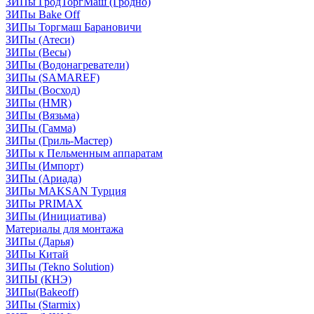
ЗИПы ГродТоргМаш (Гродно)
ЗИПы Bake Off
ЗИПы Торгмаш Барановичи
ЗИПы (Атеси)
ЗИПы (Весы)
ЗИПы (Водонагреватели)
ЗИПы (SAMAREF)
ЗИПы (Восход)
ЗИПы (HMR)
ЗИПы (Вязьма)
ЗИПы (Гамма)
ЗИПы (Гриль-Мастер)
ЗИПы к Пельменным аппаратам
ЗИПы (Импорт)
ЗИПы (Ариада)
ЗИПы MAKSAN Турция
ЗИПы PRIMAX
ЗИПы (Инициатива)
Материалы для монтажа
ЗИПы (Дарья)
ЗИПы Китай
ЗИПы (Tekno Solution)
ЗИПЫ (КНЭ)
ЗИПы(Bakeoff)
ЗИПы (Starmix)