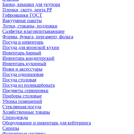
Банки, крышки для укупора
Пленки, скотч, лента РР
Гофроящики ГОСТ
Вакуумные пакеты
Лотки, стаканы, подложки
Салфетки влаговпитывающие
Формы, бумага, пергамент, фольга
Посуда и инвентарь
Посуда для японской кухни
Инвентарь барный
Инвентарь кондитерский
Инвентарь кухонный
Ножи и аксессуары
Посуда одноразовая
Посуда столовая
Посуда из поликарбоната
Предметы сервировки
Приборы столовые
Уборка помещений
Стеклянная посуда
Хозяйственные товары
Спецодежда
Оборудование и инвентарь для кейтеринга
Сиропы
Фуршетные системы