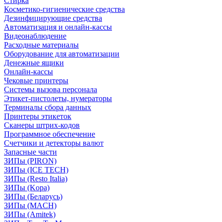
Стирка
Косметико-гигиенические средства
Дезинфицирующие средства
Автоматизация и онлайн-кассы
Видеонаблюдение
Расходные материалы
Оборудование для автоматизации
Денежные ящики
Онлайн-кассы
Чековые принтеры
Системы вызова персонала
Этикет-пистолеты, нумераторы
Терминалы сбора данных
Принтеры этикеток
Сканеры штрих-кодов
Программное обеспечение
Счетчики и детекторы валют
Запасные части
ЗИПы (PIRON)
ЗИПы (ICE TECH)
ЗИПы (Resto Italia)
ЗИПы (Kopa)
ЗИПы (Беларусь)
ЗИПы (MACH)
ЗИПы (Amitek)