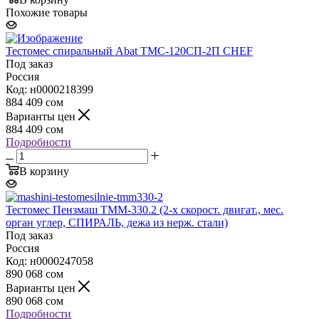
Похожие товары
Тестомес спиральный Abat ТМС-120СП-2П CHEF
Под заказ
Россия
Код: н0000218399
884 409
сом
Варианты цен
884 409
сом
Подробности
В корзину
Тестомес Пензмаш ТММ-330.2 (2-х скорост. двигат., мес.
орган углер, СПИРАЛЬ, дежа из нерж. стали)
Под заказ
Россия
Код: н0000247058
890 068
сом
Варианты цен
890 068
сом
Подробности