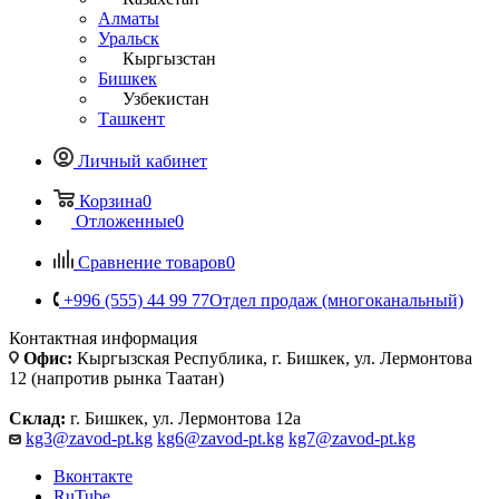
Алматы
Уральск
Кыргызстан
Бишкек
Узбекистан
Ташкент
Личный кабинет
Корзина
0
Отложенные
0
Сравнение товаров
0
+996 (555) 44 99 77
Отдел продаж (многоканальный)
Контактная информация
Офис:
Кыргызская Республика, г. Бишкек, ул. Лермонтова
12 (напротив рынка Таатан)
Склад:
г. Бишкек, ул. Лермонтова 12а
kg3@zavod-pt.kg
kg6@zavod-pt.kg
kg7@zavod-pt.kg
Вконтакте
RuTube