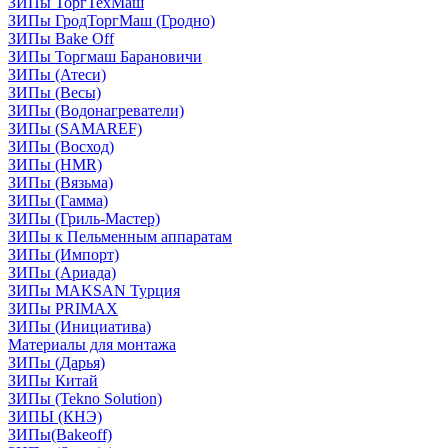
ЗИПы ТоргТехМаш
ЗИПы ГродТоргМаш (Гродно)
ЗИПы Bake Off
ЗИПы Торгмаш Барановичи
ЗИПы (Атеси)
ЗИПы (Весы)
ЗИПы (Водонагреватели)
ЗИПы (SAMAREF)
ЗИПы (Восход)
ЗИПы (HMR)
ЗИПы (Вязьма)
ЗИПы (Гамма)
ЗИПы (Гриль-Мастер)
ЗИПы к Пельменным аппаратам
ЗИПы (Импорт)
ЗИПы (Ариада)
ЗИПы MAKSAN Турция
ЗИПы PRIMAX
ЗИПы (Инициатива)
Материалы для монтажа
ЗИПы (Дарья)
ЗИПы Китай
ЗИПы (Tekno Solution)
ЗИПЫ (КНЭ)
ЗИПы(Bakeoff)