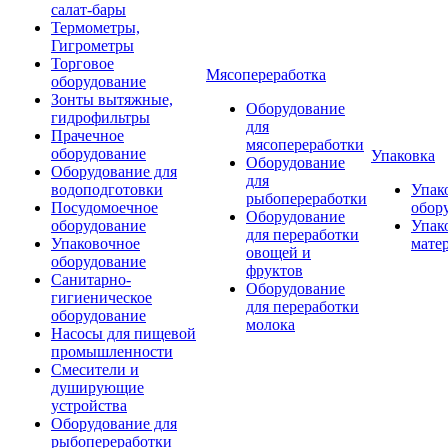
салат-бары
Термометры,
Гигрометры
Торговое
Мясопереработка
оборудование
Зонты вытяжные,
Оборудование
гидрофильтры
для
Прачечное
мясопереработки
оборудование
Упаковка
Оборудование
Оборудование для
для
водоподготовки
Упак
рыбопереработки
Посудомоечное
обор
Оборудование
оборудование
Упак
для переработки
Упаковочное
мате
овощей и
оборудование
фруктов
Санитарно-
Оборудование
гигиеническое
для переработки
оборудование
молока
Насосы для пищевой
промышленности
Смесители и
душирующие
устройства
Оборудование для
рыбопереработки