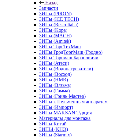
Назад
Запчасти
ЗИПы (PIRON)
ЗИПы (ICE TECH)
ЗИПы (Resto Italia)
ЗИПы (Kopa)
ЗИПы (MACH)
ЗИПы (Amitek)
ЗИПы ТоргТехМаш
ЗИПы ГродТоргМаш (Гродно)
ЗИПы Торгмаш Барановичи
ЗИПы (Атеси)
ЗИПы (Водонагреватели)
ЗИПы (Восход)
ЗИПы (HMR)
ЗИПы (Вязьма)
ЗИПы (Гамма)
ЗИПы (Гриль-Мастер)
ЗИПы к Пельменным аппаратам
ЗИПы (Импорт)
ЗИПы MAKSAN Турция
Материалы для монтажа
ЗИПы Китай
ЗИПЫ (КНЭ)
ЗИПы (Starmix)