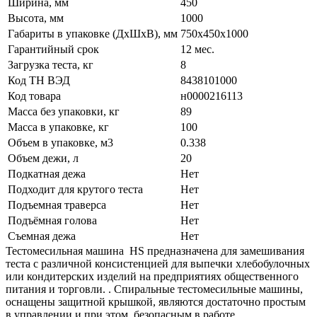
Ширина, мм
450
Высота, мм
1000
Габариты в упаковке (ДхШхВ), мм
750х450х1000
Гарантийный срок
12 мес.
Загрузка теста, кг
8
Код ТН ВЭД
8438101000
Код товара
н0000216113
Масса без упаковки, кг
89
Масса в упаковке, кг
100
Объем в упаковке, м3
0.338
Объем дежи, л
20
Подкатная дежа
Нет
Подходит для крутого теста
Нет
Подъемная траверса
Нет
Подъёмная голова
Нет
Съемная дежа
Нет
Тестомесильная машина HS предназначена для замешивания
теста с различной консистенцией для выпечки хлебобулочных
или кондитерских изделий на предприятиях общественного
питания и торговли. . Спиральные тестомесильные машины,
оснащены защитной крышкой, являются достаточно простым
в управлении и при этом, безопасным в работе.