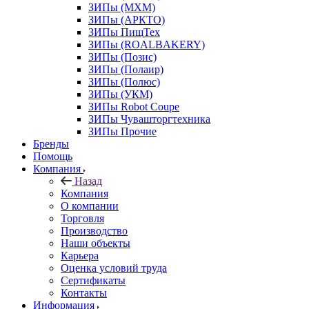
ЗИПы (МХМ)
ЗИПы (АРКТО)
ЗИПы ПищТех
ЗИПы (ROALBAKERY)
ЗИПы (Позис)
ЗИПы (Полаир)
ЗИПы (Полюс)
ЗИПы (УКМ)
ЗИПы Robot Coupe
ЗИПы Чувашторгтехника
ЗИПы Прочие
Бренды
Помощь
Компания
Назад
Компания
О компании
Торговля
Производство
Наши объекты
Карьера
Оценка условий труда
Сертификаты
Контакты
Информация