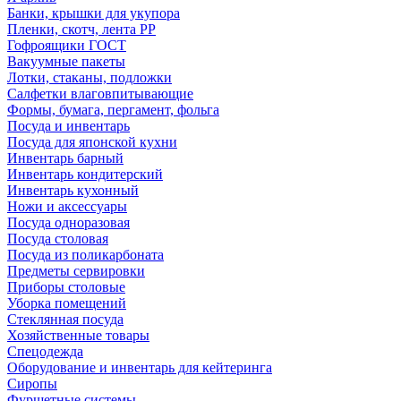
Банки, крышки для укупора
Пленки, скотч, лента РР
Гофроящики ГОСТ
Вакуумные пакеты
Лотки, стаканы, подложки
Салфетки влаговпитывающие
Формы, бумага, пергамент, фольга
Посуда и инвентарь
Посуда для японской кухни
Инвентарь барный
Инвентарь кондитерский
Инвентарь кухонный
Ножи и аксессуары
Посуда одноразовая
Посуда столовая
Посуда из поликарбоната
Предметы сервировки
Приборы столовые
Уборка помещений
Стеклянная посуда
Хозяйственные товары
Спецодежда
Оборудование и инвентарь для кейтеринга
Сиропы
Фуршетные системы