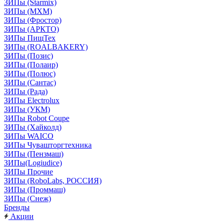
ЗИПы (Starmix)
ЗИПы (МХМ)
ЗИПы (Фростор)
ЗИПы (АРКТО)
ЗИПы ПищТех
ЗИПы (ROALBAKERY)
ЗИПы (Позис)
ЗИПы (Полаир)
ЗИПы (Полюс)
ЗИПы (Сантас)
ЗИПы (Рада)
ЗИПы Electrolux
ЗИПы (УКМ)
ЗИПы Robot Coupe
ЗИПы (Хайколд)
ЗИПы WAICO
ЗИПы Чувашторгтехника
ЗИПы (Пензмаш)
ЗИПы(Logiudice)
ЗИПы Прочие
ЗИПы (RoboLabs, РОССИЯ)
ЗИПы (Проммаш)
ЗИПы (Снеж)
Бренды
Акции