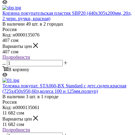
Корзина покупательская пластик SBP20 (440х305х200мм, 20л,
2 черн. ручки, красная)
В наличии 49 шт. в 2 городах
Россия
Код: н0000135076
407
сом
Варианты цен
407
сом
Подробности
В корзину
Тележка покупат. STA060-BX Standard с детс.сиден.красная
(725х450х950,60л,колеса 100 и 125мм.полиур)
В наличии 3 шт. в 1 городе
Россия
Код: н0000135061
11 682
сом
Варианты цен
11 682
сом
Подробности