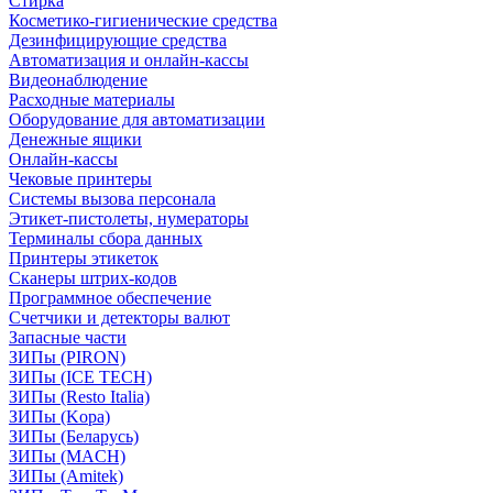
Стирка
Косметико-гигиенические средства
Дезинфицирующие средства
Автоматизация и онлайн-кассы
Видеонаблюдение
Расходные материалы
Оборудование для автоматизации
Денежные ящики
Онлайн-кассы
Чековые принтеры
Системы вызова персонала
Этикет-пистолеты, нумераторы
Терминалы сбора данных
Принтеры этикеток
Сканеры штрих-кодов
Программное обеспечение
Счетчики и детекторы валют
Запасные части
ЗИПы (PIRON)
ЗИПы (ICE TECH)
ЗИПы (Resto Italia)
ЗИПы (Kopa)
ЗИПы (Беларусь)
ЗИПы (MACH)
ЗИПы (Amitek)