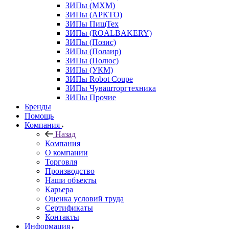
ЗИПы (МХМ)
ЗИПы (АРКТО)
ЗИПы ПищТех
ЗИПы (ROALBAKERY)
ЗИПы (Позис)
ЗИПы (Полаир)
ЗИПы (Полюс)
ЗИПы (УКМ)
ЗИПы Robot Coupe
ЗИПы Чувашторгтехника
ЗИПы Прочие
Бренды
Помощь
Компания
Назад
Компания
О компании
Торговля
Производство
Наши объекты
Карьера
Оценка условий труда
Сертификаты
Контакты
Информация