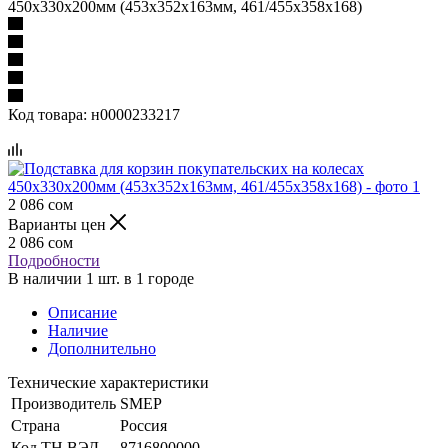
450х330х200мм (453х352х163мм, 461/455х358х168)
Код товара:
н0000233217
2 086
сом
Варианты цен
2 086
сом
Подробности
В наличии 1 шт. в 1 городе
Описание
Наличие
Дополнительно
Технические характеристики
Производитель
SMEP
Страна
Россия
Код ТН ВЭД
8716800000