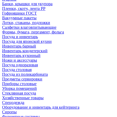
Банки, крышки для укупора
Пленки, скотч, лента РР
Гофроящики ГОСТ
Вакуумные пакеты
Лотки, стаканы, подложки
Салфетки влаговпитывающие
Формы, бумага, пергамент, фольга
Посуда и инвентарь
Посуда для японской кухни
Инвентарь барный
Инвентарь кондитерский
Инвентарь кухонный
Ножи и аксессуары
Посуда одноразовая
Посуда столовая
Посуда из поликарбоната
Предметы сервировки
Приборы столовые
Уборка помещений
Стеклянная посуда
Хозяйственные товары
Спецодежда
Оборудование и инвентарь для кейтеринга
Сиропы
Фуршетные системы