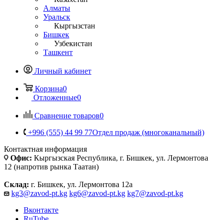
Алматы
Уральск
Кыргызстан
Бишкек
Узбекистан
Ташкент
Личный кабинет
Корзина
0
Отложенные
0
Сравнение товаров
0
+996 (555) 44 99 77
Отдел продаж (многоканальный)
Контактная информация
Офис:
Кыргызская Республика, г. Бишкек, ул. Лермонтова
12 (напротив рынка Таатан)
Склад:
г. Бишкек, ул. Лермонтова 12а
kg3@zavod-pt.kg
kg6@zavod-pt.kg
kg7@zavod-pt.kg
Вконтакте
RuTube