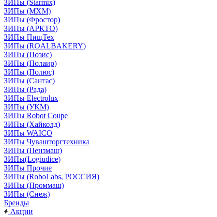
ЗИПы (Starmix)
ЗИПы (МХМ)
ЗИПы (Фростор)
ЗИПы (АРКТО)
ЗИПы ПищТех
ЗИПы (ROALBAKERY)
ЗИПы (Позис)
ЗИПы (Полаир)
ЗИПы (Полюс)
ЗИПы (Сантас)
ЗИПы (Рада)
ЗИПы Electrolux
ЗИПы (УКМ)
ЗИПы Robot Coupe
ЗИПы (Хайколд)
ЗИПы WAICO
ЗИПы Чувашторгтехника
ЗИПы (Пензмаш)
ЗИПы(Logiudice)
ЗИПы Прочие
ЗИПы (RoboLabs, РОССИЯ)
ЗИПы (Проммаш)
ЗИПы (Снеж)
Бренды
Акции