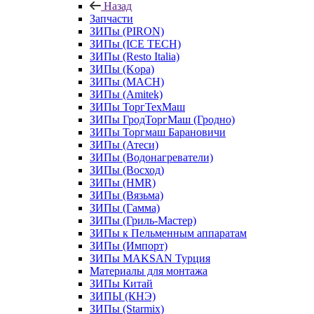
Назад
Запчасти
ЗИПы (PIRON)
ЗИПы (ICE TECH)
ЗИПы (Resto Italia)
ЗИПы (Kopa)
ЗИПы (MACH)
ЗИПы (Amitek)
ЗИПы ТоргТехМаш
ЗИПы ГродТоргМаш (Гродно)
ЗИПы Торгмаш Барановичи
ЗИПы (Атеси)
ЗИПы (Водонагреватели)
ЗИПы (Восход)
ЗИПы (HMR)
ЗИПы (Вязьма)
ЗИПы (Гамма)
ЗИПы (Гриль-Мастер)
ЗИПы к Пельменным аппаратам
ЗИПы (Импорт)
ЗИПы MAKSAN Турция
Материалы для монтажа
ЗИПы Китай
ЗИПЫ (КНЭ)
ЗИПы (Starmix)