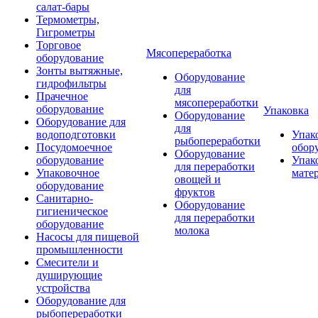
салат-бары
Термометры,
Гигрометры
Торговое
Мясопереработка
оборудование
Зонты вытяжные,
Оборудование
гидрофильтры
для
Прачечное
мясопереработки
оборудование
Упаковка
Оборудование
Оборудование для
для
водоподготовки
Упак
рыбопереработки
Посудомоечное
обор
Оборудование
оборудование
Упак
для переработки
Упаковочное
мате
овощей и
оборудование
фруктов
Санитарно-
Оборудование
гигиеническое
для переработки
оборудование
молока
Насосы для пищевой
промышленности
Смесители и
душирующие
устройства
Оборудование для
рыбопереработки