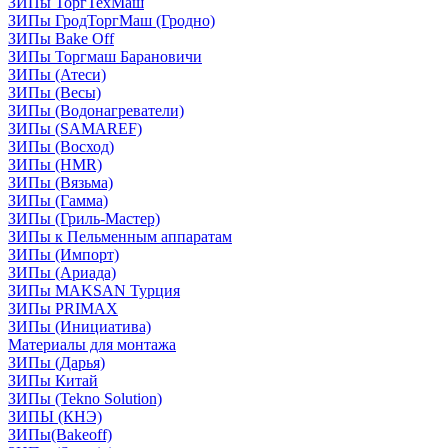
ЗИПы ТоргТехМаш
ЗИПы ГродТоргМаш (Гродно)
ЗИПы Bake Off
ЗИПы Торгмаш Барановичи
ЗИПы (Атеси)
ЗИПы (Весы)
ЗИПы (Водонагреватели)
ЗИПы (SAMAREF)
ЗИПы (Восход)
ЗИПы (HMR)
ЗИПы (Вязьма)
ЗИПы (Гамма)
ЗИПы (Гриль-Мастер)
ЗИПы к Пельменным аппаратам
ЗИПы (Импорт)
ЗИПы (Ариада)
ЗИПы MAKSAN Турция
ЗИПы PRIMAX
ЗИПы (Инициатива)
Материалы для монтажа
ЗИПы (Дарья)
ЗИПы Китай
ЗИПы (Tekno Solution)
ЗИПЫ (КНЭ)
ЗИПы(Bakeoff)